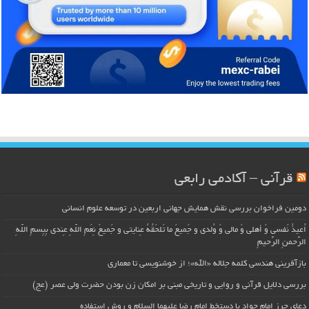
قرآنی – آکادمی رابعی
دومین فراخوان بررسی نقش همایش جهانی اربعین در توسعه علوم انسانی
اُعیذُ نَفسی وَ أهلی وَ مالی وَ وُلدی و جَمیعَ ما تَلحَقُهُ عِنایتی و جَمیعَ نِعَمِ اللّهِ عِندی بِبِسمِ اللّهِ
الرَّحمنِ الرَّحیمِ
بازآفرینی هندسی کلمه جلاله «الله»؛ از خوشنویسی تا معماری
بررسی دلایل قرآنی و روایی و تاریخی مبنی بر امکان زن بودن حضرت ولی عصر (عج)
دعای حرز امام جواد با دستخط امام رضا علیهما السلام و روش استفاده