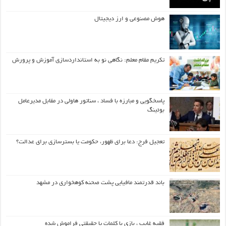
هوش مصنوعی و ارز دیجیتال
تکریم مقام معلم: نگاهی نو به استانداردسازی آموزش و پرورش
پاسخگویی و مبارزه با فساد ، سناتور هاولی در مقابل مدیرعامل
بوئینگ
تعجیل فرج: دعا برای ظهور، حکومت یا بسترسازی برای عدالت؟
باند قدرتمند مافیایی پشت صحنه کوهخواری در مشهد
فقیه غایب ، بازی با کلمات یا حقیقتی فراموش شده