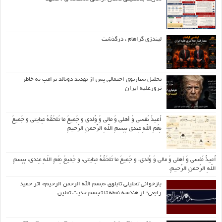
لیندزی گراهام ، درگذشت
تحلیل سناریوی احتمالی پس از تهدید دونالد ترامپ به خاطر
ترورعلیه ایران
اُعیذُ نَفسی وَ أهلی وَ مالی وَ وُلدی و جَمیعَ ما تَلحَقُهُ عِنایتی و جَمیعَ
نِعَمِ اللّهِ عِندی بِبِسمِ اللّهِ الرَّحمنِ الرَّحیمِ
اُعیذُ نَفسی وَ أهلی وَ مالی وَ وُلدی، و جَمیعَ ما تَلحَقُهُ عِنایتی، و جَمیعَ نِعَمِ اللّهِ عِندی، بِبِسمِ
اللّهِ الرَّحمنِ الرَّحیمِ.
بازخوانی تحلیلی تابلوی «بسم الله الرحمن الرحیم» اثر حمید
رابعی؛ از هندسه نقطه تا تجسم حدیث ثقلین