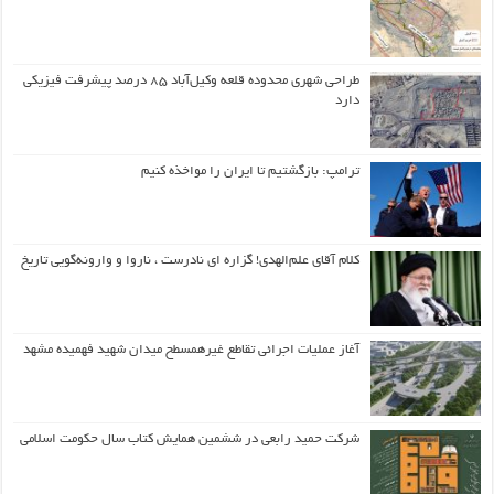
طراحی شهری محدوده قلعه وکیل‌آباد ۸۵ درصد پیشرفت فیزیکی
دارد
ترامپ: بازگشتیم تا ایران را مواخذه کنیم
کلام آقای علم‌الهدی! گزاره ای نادرست ، ناروا و وارونه‌گویی تاریخ
آغاز عملیات اجرائی تقاطع غیرهمسطح میدان شهید فهمیده مشهد
شرکت حمید رابعی در ششمین همایش کتاب سال حکومت اسلامی