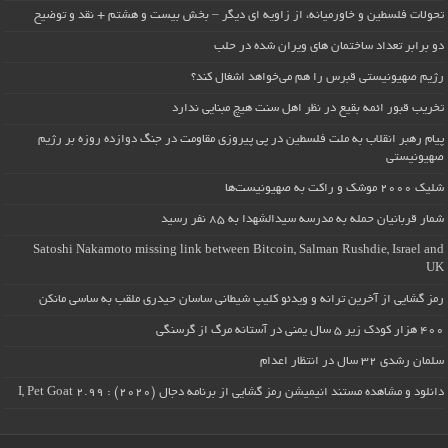
تحولات فلسطین و خاورمیانه، از زاویه ای دیگر – بخش بیست و هشتم + نقد و توضیح
دو برابر تعداد ساختمان های ویران شده در حلب
رژیم صهیونیستی قبرس را هم می‌خواهد اشغال کند؟
تخریب قبور ائمه بقیع در نظر اهل سنت هیچ مبنایی ندارد
پیام رهبر انقلاب به ملت فلسطین در پی پیروزی مقاومت در جنگ دوازده روزه بر رژیم
صهیونیستی
شلیک ۲۰۰۰ موشک و راکت به صهیونیست‌ها
شمار قربانیان حمله به مدرسه سیدالشهدا به ۸۵ نفر رسید
Satoshi Nakamoto missing link between Bitcoin, Salman Rushdie, Israel and
UK
رمز گشایی از آخرین ترانه و ویدئو کلیپ شیطانی ساسان حیدری ملقب به ساسی مانکن
۴۰۰ هزار کودک زیر ۵ سال یمنی در آستانه مرگ از گرسنگی
سلمان رشدی ۳۲ سال در انتظار اعدام
دانلود و مشاهده مستند انیمیشن رمز گشایی از برنامه دجال (۲۰۲۰) : I, Pet Goat 2.99