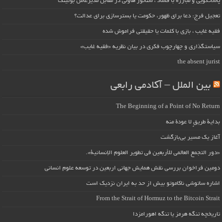
پاسخگویی و مبارزه با فساد ، سناتور هاولی در مقابل مدیرعامل بوئینگ
تعجیل فرج: دعا برای ظهور، حکومت یا بسترسازی برای عدالت؟
فقیه غایب ، بازی با کلمات یا حقیقتی فراموش شده
سیاستگذاری و چهارچوب فکری در بیان نظریه «فقیه غایب»
the absent jurist
بین الملل – آکادمی رابعی
The Beginning of a Point of No Return
بداية طريقٍ لا عودة منه
آغاز یک مسیر بی‌بازگشت
«دور التجمع العالمي للأربعين في تطوير العلوم الإنسانية».
دومین فراخوان بررسی نقش همایش جهانی اربعین در توسعه علوم انسانی
اشاره ساتوشی ناکاموتو بیش از حد به ایران نزدیک است
From the Strait of Hormuz to the Bitcoin Strait
تاریخچه تنگه هرمز یا تنگه اهورامزدا