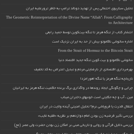
تحلیل سناریوی احتمالی پس از تهدید دونالد ترامپ به خاطر ترورعلیه ایران
The Geometric Reinterpretation of the Divine Name “Allah”: From Calligraphy
to Architecture
انتشار کتاب از تنگه هرمز تا تنگه بیت‌کوین توسط حمید رابعی
اشاره ساتوشی ناکاموتو بیش از حد به ایران نزدیک است
From the Strait of Hormuz to the Bitcoin Strait
ساتوشی ناکاموتو و بیت کوین تنگه جدید اقتصاد دنیا
بهره‌برداری اقتصادی از نارضایتی مردم و تبدیل اعتراض به کد تخفیف
تاریخچه تنگه هرمز یا تنگه اهورامزدا
چرایی و چگونگی ایجاد روندها در واگذاری برگ برنده حاکمیت تنگه هرمز به ایرانیان
مین ، آب و چه حکایتی است خونبهای دختران میناب
انتقال قدرت یا فروپاشی نرم؟ تحلیل امنیتی آینده ولایت در ایران
بررسی تأثیر فرضیه زن بودن امام دوازدهم بر نظریه «فقیه غایب»
بررسی دلایل قرآنی و روایی و تاریخی مبنی بر امکان زن بودن حضرت ولی عصر (عج)