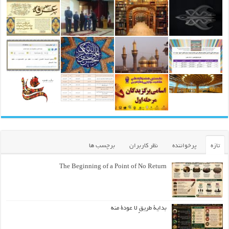
تازه
پرخواننده
نظر کاربران
برچسب ها
The Beginning of a Point of No Return
بداية طريقٍ لا عودة منه