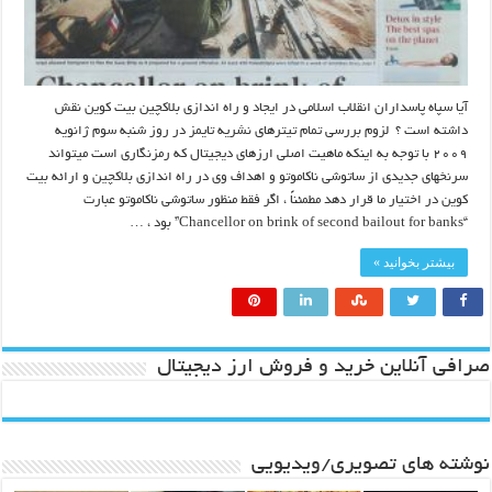
آیا سپاه پاسداران انقلاب اسلامی در ایجاد و راه اندازی بلاکچین بیت کوین نقش
داشته است ؟ لزوم بررسی تمام تیترهای نشریه تایمز در روز شنبه سوم ژانویه
۲۰۰۹ با توجه به اینکه ماهیت اصلی ارزهای دیجیتال که رمزنگاری است میتواند
سرنخهای جدیدی از ساتوشی ناکاموتو و اهداف وی در راه اندازی بلاکچین و ارائه بیت
کوین در اختیار ما قرار دهد مطمئناً ، اگر فقط منظور ساتوشی ناکاموتو عبارت
“Chancellor on brink of second bailout for banks” بود ، …
بیشتر بخوانید »
صرافی آنلاین خرید و فروش ارز دیجیتال
نوشته های تصویری/ویدیویی