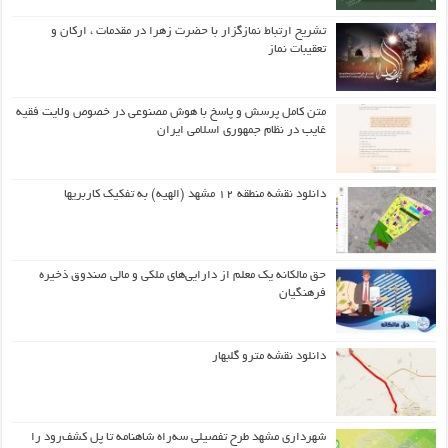
تشریح ارتباط نمازگزار با حضرت زهرا در مقدمات ، ارکان و
تعقیبات نماز
متن کامل پرسش و پاسخ با هوش مصنوعی در خصوص ولایت فقیه
غایب در نظام جمهوری اسلامی ایران
دانلود نقشه منطقه ۱۲ مشهد (الهیه) به تفکیک کاربریها
حق مالکانه یک معلم از دارایی‌های ملکی و مالی صندوق ذخیره
فرهنگیان
دانلود نقشه مترو گلبهار
شهرداری مشهد طرح تفصیلی سه‌راه شاهنامه تا پل کشف‌رود را