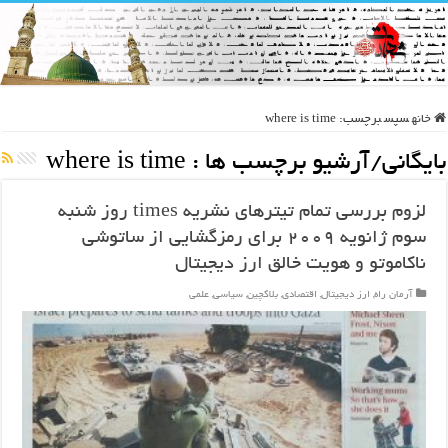
خانه
سپس
برچسب:
where is time
بایگانی/آرشیو برچسب ها :
where is time
لزوم بررسی تمام تیترهای نشریه times روز شنبه
سوم ژانویه ۲۰۰۹ برای رمزگشایی از ساتوشی
ناکاموتو و هویت خالق ارز دیجیتال
آرمان راه
,
ارز دیجیتال
,
اقتصادی
,
بلاکچین
,
سیاسی
,
علمی