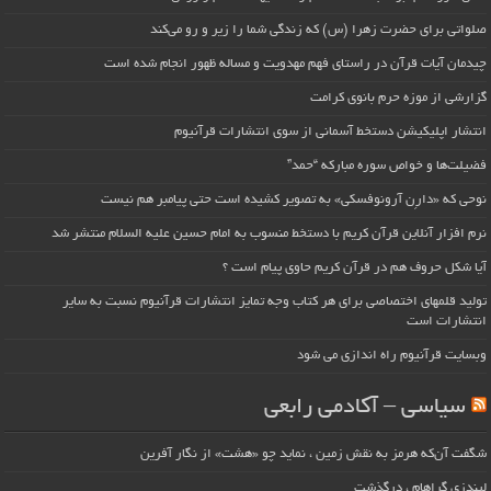
صلواتی برای حضرت زهرا (س) که زندگی شما را زیر و رو می‌کند
چیدمان آیات قرآن در راستای فهم مهدویت و مساله ظهور انجام شده است
گزارشی از موزه حرم بانوی کرامت
انتشار اپلیکیشن دستخط آسمانی از سوی انتشارات قرآنیوم
فضیلت‌ها و خواص سوره مبارکه “حمد”
نوحی که «دارِن آرونوفسکی» به تصویر کشیده است حتی پیامبر هم نیست
نرم افزار آنلاین قرآن کریم با دستخط منسوب به امام حسین علیه السلام منتشر شد
آیا شکل حروف هم در قرآن کریم حاوی پیام است ؟
تولید قلمهای اختصاصی برای هر کتاب وجه تمایز انتشارات قرآنیوم نسبت به سایر
انتشارات است
وبسایت قرآنیوم راه اندازی می شود
سیاسی – آکادمی رابعی
شگفت آن‌که هرمز به نقش زمین ، نماید چو «هشت» از نگار آفرین
لیندزی گراهام ، درگذشت