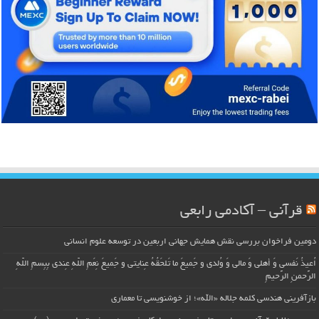
قرآنی – آکادمی رابعی
دومین فراخوان بررسی نقش همایش جهانی اربعین در توسعه علوم انسانی
اُعیذُ نَفسی وَ أهلی وَ مالی وَ وُلدی و جَمیعَ ما تَلحَقُهُ عِنایتی و جَمیعَ نِعَمِ اللّهِ عِندی بِبِسمِ اللّهِ
الرَّحمنِ الرَّحیمِ
بازآفرینی هندسی کلمه جلاله «الله»؛ از خوشنویسی تا معماری