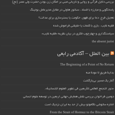
بررسی دلایل قرآنی و روایی و تاریخی مبنی بر امکان زن بودن حضرت ولی عصر (عج)
پاسخگویی و مبارزه با فساد ، سناتور هاولی در مقابل مدیرعامل بوئینگ
تعجیل فرج: دعا برای ظهور، حکومت یا بسترسازی برای عدالت؟
فقیه غایب ، بازی با کلمات یا حقیقتی فراموش شده
سیاستگذاری و چهارچوب فکری در بیان نظریه «فقیه غایب»
the absent jurist
بین الملل – آکادمی رابعی
The Beginning of a Point of No Return
بداية طريقٍ لا عودة منه
آغاز یک مسیر بی‌بازگشت
«دور التجمع العالمي للأربعين في تطوير العلوم الإنسانية».
دومین فراخوان بررسی نقش همایش جهانی اربعین در توسعه علوم انسانی
اشاره ساتوشی ناکاموتو بیش از حد به ایران نزدیک است
From the Strait of Hormuz to the Bitcoin Strait