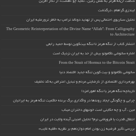
شگفت آن‌که هرمز به نقش زمین ، نماید چو «هشت» از نگار آفرین
لیندزی گراهام ، درگذشت
تحلیل سناریوی احتمالی پس از تهدید دونالد ترامپ به خاطر ترورعلیه ایران
The Geometric Reinterpretation of the Divine Name “Allah”: From Calligraphy
to Architecture
انتشار کتاب از تنگه هرمز تا تنگه بیت‌کوین توسط حمید رابعی
اشاره ساتوشی ناکاموتو بیش از حد به ایران نزدیک است
From the Strait of Hormuz to the Bitcoin Strait
ساتوشی ناکاموتو و بیت کوین تنگه جدید اقتصاد دنیا
بهره‌برداری اقتصادی از نارضایتی مردم و تبدیل اعتراض به کد تخفیف
تاریخچه تنگه هرمز یا تنگه اهورامزدا
چرایی و چگونگی ایجاد روندها در واگذاری برگ برنده حاکمیت تنگه هرمز به ایرانیان
مین ، آب و چه حکایتی است خونبهای دختران میناب
انتقال قدرت یا فروپاشی نرم؟ تحلیل امنیتی آینده ولایت در ایران
بررسی تأثیر فرضیه زن بودن امام دوازدهم بر نظریه «فقیه غایب»