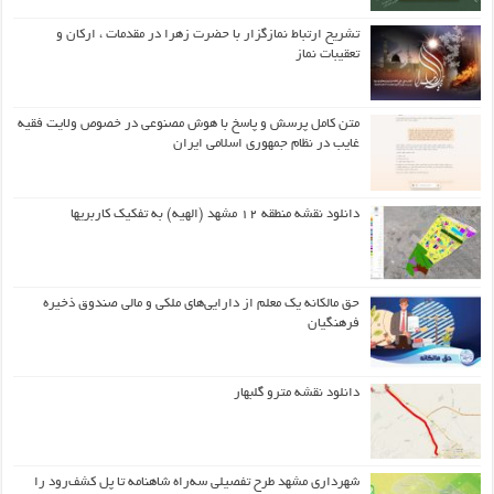
تشریح ارتباط نمازگزار با حضرت زهرا در مقدمات ، ارکان و
تعقیبات نماز
متن کامل پرسش و پاسخ با هوش مصنوعی در خصوص ولایت فقیه
غایب در نظام جمهوری اسلامی ایران
دانلود نقشه منطقه ۱۲ مشهد (الهیه) به تفکیک کاربریها
حق مالکانه یک معلم از دارایی‌های ملکی و مالی صندوق ذخیره
فرهنگیان
دانلود نقشه مترو گلبهار
شهرداری مشهد طرح تفصیلی سه‌راه شاهنامه تا پل کشف‌رود را