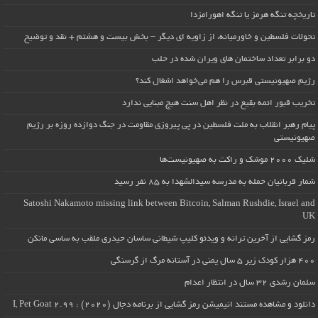
تاریخچه تنگه هرمز یا تنگه اهورامزدا
تحولات فلسطین و خاورمیانه، از زاویه ای دیگر – بخش بیست و هشتم + نقد و توضیح
دو برابر تعداد ساختمان های ویران شده در حلب
رژیم صهیونیستی قبرس را هم می‌خواهد اشغال کند؟
تخریب قبور ائمه بقیع در نظر اهل سنت هیچ مبنایی ندارد
پیام رهبر انقلاب به ملت فلسطین در پی پیروزی مقاومت در جنگ دوازده روزه بر رژیم
صهیونیستی
شلیک ۲۰۰۰ موشک و راکت به صهیونیست‌ها
شمار قربانیان حمله به مدرسه سیدالشهدا به ۸۵ نفر رسید
Satoshi Nakamoto missing link between Bitcoin, Salman Rushdie, Israel and
UK
رمز گشایی از آخرین ترانه و ویدئو کلیپ شیطانی ساسان حیدری ملقب به ساسی مانکن
۴۰۰ هزار کودک زیر ۵ سال یمنی در آستانه مرگ از گرسنگی
سلمان رشدی ۳۲ سال در انتظار اعدام
دانلود و مشاهده مستند انیمیشن رمز گشایی از برنامه دجال (۲۰۲۰) : I, Pet Goat 2.99