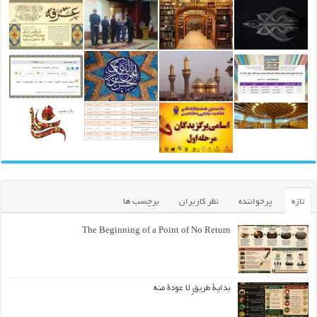
تازه
پرخواننده
نظر کاربران
برچسب ها
The Beginning of a Point of No Return
بداية طريقٍ لا عودة منه