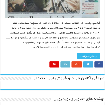
آیا سپاه پاسداران انقلاب اسلامی در ایجاد و راه اندازی بلاکچین بیت کوین نقش
داشته است ؟ لزوم بررسی تمام تیترهای نشریه تایمز در روز شنبه سوم ژانویه
۲۰۰۹ با توجه به اینکه ماهیت اصلی ارزهای دیجیتال که رمزنگاری است میتواند
سرنخهای جدیدی از ساتوشی ناکاموتو و اهداف وی در راه اندازی بلاکچین و ارائه بیت
کوین در اختیار ما قرار دهد مطمئناً ، اگر فقط منظور ساتوشی ناکاموتو عبارت
“Chancellor on brink of second bailout for banks” بود ، …
بیشتر بخوانید »
صرافی آنلاین خرید و فروش ارز دیجیتال
نوشته های تصویری/ویدیویی