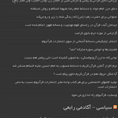
بررسی دلایل قرآنی و روایی و تاریخی مبنی بر امکان زن بودن حضرت ولی عصر (عج)
دعای حرز امام جواد با دستخط امام رضا علیهما السلام و روش استفاده
صلواتی برای حضرت زهرا (س) که زندگی شما را زیر و رو می‌کند
چیدمان آیات قرآن در راستای فهم مهدویت و مساله ظهور انجام شده است
گزارشی از موزه حرم بانوی کرامت
انتشار اپلیکیشن دستخط آسمانی از سوی انتشارات قرآنیوم
فضیلت‌ها و خواص سوره مبارکه “حمد”
نوحی که «دارِن آرونوفسکی» به تصویر کشیده است حتی پیامبر هم نیست
نرم افزار آنلاین قرآن کریم با دستخط منسوب به امام حسین علیه السلام منتشر شد
آیا شکل حروف هم در قرآن کریم حاوی پیام است ؟
تولید قلمهای اختصاصی برای هر کتاب وجه تمایز انتشارات قرآنیوم نسبت به سایر
انتشارات است
وبسایت قرآنیوم راه اندازی می شود
سیاسی – آکادمی رابعی