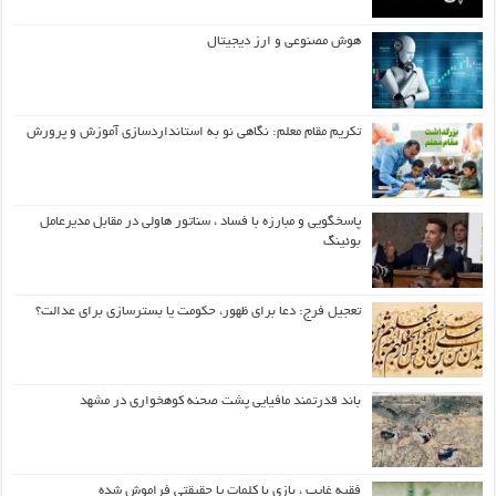
هوش مصنوعی و ارز دیجیتال
تکریم مقام معلم: نگاهی نو به استانداردسازی آموزش و پرورش
پاسخگویی و مبارزه با فساد ، سناتور هاولی در مقابل مدیرعامل
بوئینگ
تعجیل فرج: دعا برای ظهور، حکومت یا بسترسازی برای عدالت؟
باند قدرتمند مافیایی پشت صحنه کوهخواری در مشهد
فقیه غایب ، بازی با کلمات یا حقیقتی فراموش شده