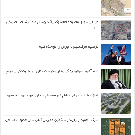
طراحی شهری محدوده قلعه وکیل‌آباد ۸۵ درصد پیشرفت فیزیکی
دارد
ترامپ: بازگشتیم تا ایران را مواخذه کنیم
کلام آقای علم‌الهدی! گزاره ای نادرست ، ناروا و وارونه‌گویی تاریخ
آغاز عملیات اجرائی تقاطع غیرهمسطح میدان شهید فهمیده مشهد
شرکت حمید رابعی در ششمین همایش کتاب سال حکومت اسلامی