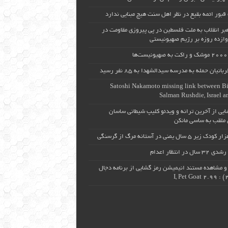
قبور ائمه بقیع در نظر اهل سنت هیچ مبنایی ندارد
هبر انقلاب به ملت فلسطین در پی پیروزی مقاومت در
ازده روزه بر رژیم صهیونیستی
انیان حمله به مدرسه سیدالشهدا به ۸۵ نفر رسید
Satoshi Nakamoto missing link between Bi
Salman Rushdie, Israel 
ایی از آخرین ترانه و ویدئو کلیپ شیطانی ساسان
ملقب به ساسی مانکن
ل در انتظار اعدام
 و مشاهده مستند انیمیشن رمز گشایی از برنامه دجال