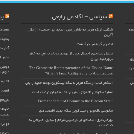
سیاسی – آکادمی رابعی
بی
سعه
شگفت آن‌که هرمز به نقش زمین ، نماید چو «هشت» از نگار
Return
آفرین
بداية ط
لیندزی گراهام ، درگذشت
آغاز ی
تحلیل سناریوی احتمالی پس از تهدید دونالد ترامپ به خاطر
«دور ال
ری
ترورعلیه ایران
دومین 
دن
The Geometric Reinterpretation of the Divine Name
علوم ا
“Allah”: From Calligraphy to Architecture
اشاره 
وش
انتشار کتاب از تنگه هرمز تا تنگه بیت‌کوین توسط حمید رابعی
Strait
اشاره ساتوشی ناکاموتو بیش از حد به ایران نزدیک است
تاریخچه
From the Strait of Hormuz to the Bitcoin Strait
تحولات
ساتوشی ناکاموتو و بیت کوین تنگه جدید اقتصاد دنیا
بیست و
بهره‌برداری اقتصادی از نارضایتی مردم و تبدیل اعتراض به
دو برا
کد تخفیف
رژیم ص