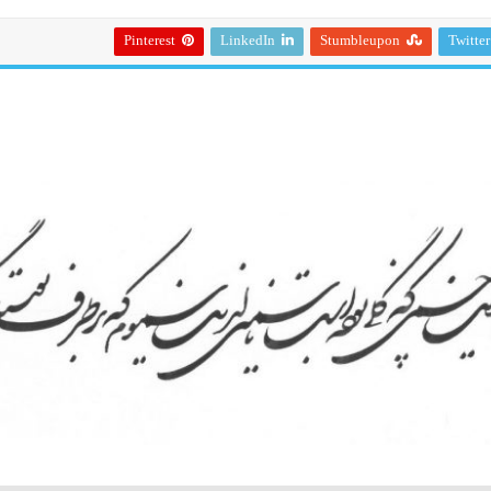
Pinterest
LinkedIn
Stumbleupon
Twitter