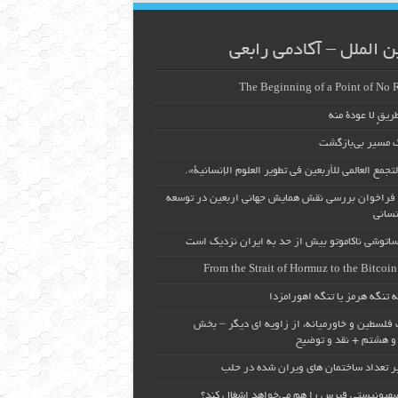
ن الملل – آکادمی رابعی
The Beginning of a Point of No 
ريقٍ لا عودة منه
ک مسیر بی‌بازگشت
تجمع العالمي للأربعين في تطوير العلوم الإنسانية».
فراخوان بررسی نقش همایش جهانی اربعین در توسعه
نسانی
ساتوشی ناکاموتو بیش از حد به ایران نزدیک است
From the Strait of Hormuz to the Bitcoin 
 تنگه هرمز یا تنگه اهورامزدا
 فلسطین و خاورمیانه، از زاویه ای دیگر – بخش
 هشتم + نقد و توضیح
بر تعداد ساختمان های ویران شده در حلب
هیونیستی قبرس را هم می‌خواهد اشغال کند؟