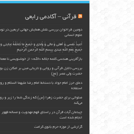
قرآنی – آکادمی رابعی
دومین فراخوان بررسی نقش همایش جهانی اربعین در تو
علوم انسانی
اُعیذُ نَفسی وَ أهلی وَ مالی وَ وُلدی و جَمیعَ ما تَلحَقُهُ عِنایتی و
جَمیعَ نِعَمِ اللّهِ عِندی بِبِسمِ اللّهِ الرَّحمنِ الرَّحیمِ
بازآفرینی هندسی کلمه جلاله «الله»؛ از خوشنویسی تا معما
بررسی دلایل قرآنی و روایی و تاریخی مبنی بر امکان زن بو
حضرت ولی عصر (عج)
دعای حرز امام جواد با دستخط امام رضا علیهما السلام و ر
استفاده
صلواتی برای حضرت زهرا (س) که زندگی شما را زیر و رو
می‌کند
چیدمان آیات قرآن در راستای فهم مهدویت و مساله ظهور
انجام شده است
گزارشی از موزه حرم بانوی کرامت