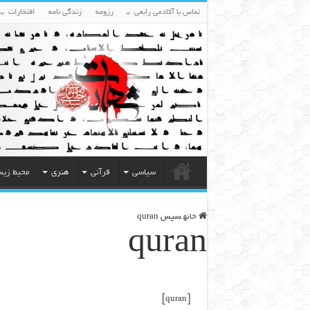
تماس با آکادمی رابعی
رزومه
زندگی نامه
افتخارات
سیاسی
قرآنی
هنری
محیط زی
خانه
سپس
quran
quran
[quran]