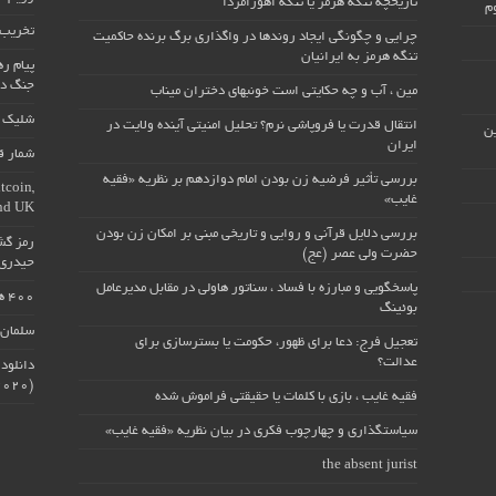
تاریخچه تنگه هرمز یا تنگه اهورامزدا
م
تخریب 
چرایی و چگونگی ایجاد روندها در واگذاری برگ برنده حاکمیت
تنگه هرمز به ایرانیان
پیام ر
جنگ دو
مین ، آب و چه حکایتی است خونبهای دختران میناب
شلیک ۲۰۰۰ موشک و راکت به صهیونیست‌ها
انتقال قدرت یا فروپاشی نرم؟ تحلیل امنیتی آینده ولایت در
ین
ایران
شمار قرب
بررسی تأثیر فرضیه زن بودن امام دوازدهم بر نظریه «فقیه
tcoin,
غایب»
and UK
بررسی دلایل قرآنی و روایی و تاریخی مبنی بر امکان زن بودن
رمز گش
حضرت ولی عصر (عج)
حیدری 
پاسخگویی و مبارزه با فساد ، سناتور هاولی در مقابل مدیرعامل
۴۰۰ هزار کودک زیر ۵ سال یمنی در آستانه مرگ از گرسنگی
بوئینگ
سلمان رشدی ۳۲ سا
تعجیل فرج: دعا برای ظهور، حکومت یا بسترسازی برای
عدالت؟
دانلود
(۲۰۲۰) : I, Pet Goat 2.99
فقیه غایب ، بازی با کلمات یا حقیقتی فراموش شده
سیاستگذاری و چهارچوب فکری در بیان نظریه «فقیه غایب»
the absent jurist