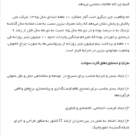
کنیم چرا که اطلاعات مناسبی می‌دهد.
اما واقعیت چیز دیگری است آمار عملکرد 10 ماهه ابتدای سال 1395 شرکت ملی
پالایش و پخش نشان می‌دهد که رشد مصرف بنزین نسبت به مدت مشابه سال گذشته
نزدیک به 8 درصد بوده و در دی ماه سال 95 نسبت به دی ماه سال قبل از رشد 9
درصدی برخوردار بوده که علیرغم میانگین واردات حدود 11 میلیون لیتر روزانه طی
10 ماهه و برداشت نیم میلیون لیتر روزانه از پتروشیمی ها به صورت چراغ خاموش،
وضعیت موجودی بنزین در شرایط قرمز است.
*مزایا و دستاوردهای کارت سوخت
1) ایجاد بستر و شرایط مناسب برای تسریع در توسعه و ساماندهی حمل و نقل عمومی
2) ایجاد بستر مناسب برای تصحیح نظام قیمت‌گذاری و پیاده‌سازی نرخ‌های واقعی
فرآورده‌ها
3) ایجاد فرصت اجتماعی، اقتصادی و فناوری
4) ایجاد اعتماد به نفس در بین مدیران ارشد IT کشور به منظور طراحی و اجرای
شبکه گسترده انفورماتیک