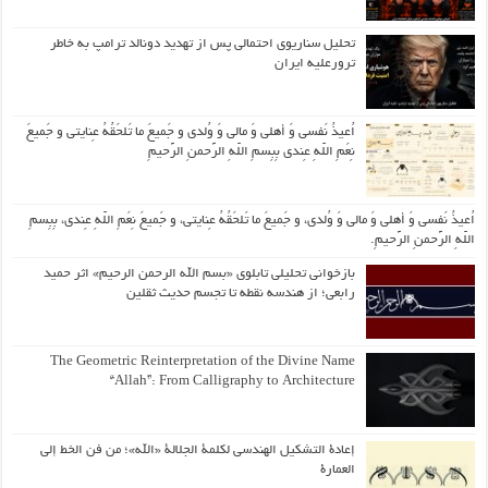
تحلیل سناریوی احتمالی پس از تهدید دونالد ترامپ به خاطر
ترورعلیه ایران
اُعیذُ نَفسی وَ أهلی وَ مالی وَ وُلدی و جَمیعَ ما تَلحَقُهُ عِنایتی و جَمیعَ
نِعَمِ اللّهِ عِندی بِبِسمِ اللّهِ الرَّحمنِ الرَّحیمِ
اُعیذُ نَفسی وَ أهلی وَ مالی وَ وُلدی، و جَمیعَ ما تَلحَقُهُ عِنایتی، و جَمیعَ نِعَمِ اللّهِ عِندی، بِبِسمِ
اللّهِ الرَّحمنِ الرَّحیمِ.
بازخوانی تحلیلی تابلوی «بسم الله الرحمن الرحیم» اثر حمید
رابعی؛ از هندسه نقطه تا تجسم حدیث ثقلین
The Geometric Reinterpretation of the Divine Name
“Allah”: From Calligraphy to Architecture
إعادة التشكيل الهندسي لكلمة الجلالة «الله»؛ من فن الخط إلى
العمارة