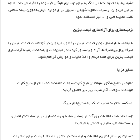
تشویق‌ها و محدودیت‌هایی انگیزه برای نوسازی ناوگان فرسوده را افزایش داد. علاوه
بر این می‌توان از سیاست‌های تشویقی ـ تنبیهی برای موارد لازمی همچون بیمه شخص
ثالث، معاینه فنی و … نیز استفاده نمود.
*زمینه‌سازی برای آزادسازی قیمت بنزین
با توجه به یارانه‌ای بودن قیمت بنزین درکشور، می‌توان در کوتاه‌‌مدت قیمت بنزین را
صرفا برای پرمصرف‌ها آزاد و یا شناور کرد تا در میان‌مدت و بلندمدت زمینه آزادسازی
قیمت بنزین برای همه مردم و اخذ مالیات و عوارض فراهم شود.
*سایر مزایا
علاوه بر نتایج مذکور، موافقان طرح کارت سوخت معتقدند که با اجرای طرح کارت
هوشمند سوخت، آثار مثبت زیر نیز حاصل گردید:
1- کسب تجربه مدیریت یکپارچه طرح‌های بزرگ
2- ایجاد بانک اطلاعات روزآمد از وسایل نقلیه و زمینه‌سازی برای عملیات ترافیکی،
زیست محیطی، نظارتی، امنیتی و جرم‌زدا
3- ارتقای سطح فناوری اطلاعات و ارتباطات در کشور و ایجاد فرصت برای صادرات