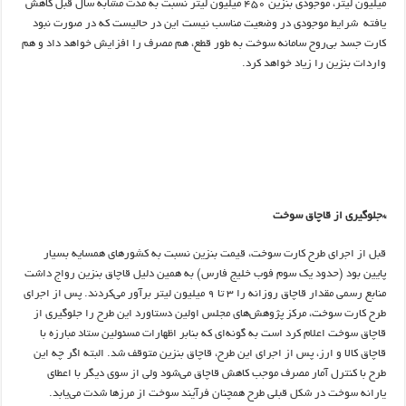
میلیون لیتر، موجودی بنزین 450 میلیون لیتر نسبت به مدت مشابه سال قبل کاهش
یافته شرایط موجودی در وضعیت مناسب نیست این در حالیست که در صورت نبود
کارت جسد بی‌روح سامانه سوخت به طور قطع، هم مصرف را افزایش خواهد داد و هم
واردات بنزین را زیاد خواهد کرد.
*جلوگیری از قاچاق سوخت
قبل از اجرای طرح کارت سوخت، قیمت بنزین نسبت به کشورهای همسایه بسیار
پایین بود (حدود یک سوم فوب خلیج فارس) به همین دلیل قاچاق بنزین رواج داشت
منابع رسمی مقدار قاچاق روزانه را 3 تا 9 میلیون لیتر برآور می‌کردند. پس از اجرای
طرح کارت سوخت، مرکز پژوهش‌های مجلس اولین دستاورد این طرح را جلوگیری از
قاچاق سوخت اعلام کرد است به گونه‌ای که بنابر اظهارات مسئولین ستاد مبارزه با
قاچاق کالا و ارز، پس از اجرای این طرح، قاچاق بنزین متوقف شد. البته اگر چه این
طرح با کنترل آمار مصرف موجب کاهش قاچاق می‌شود ولی از سوی دیگر با اعطای
یارانه سوخت در شکل قبلی طرح همچنان فرآیند سوخت از مرزها شدت می‌یابد.