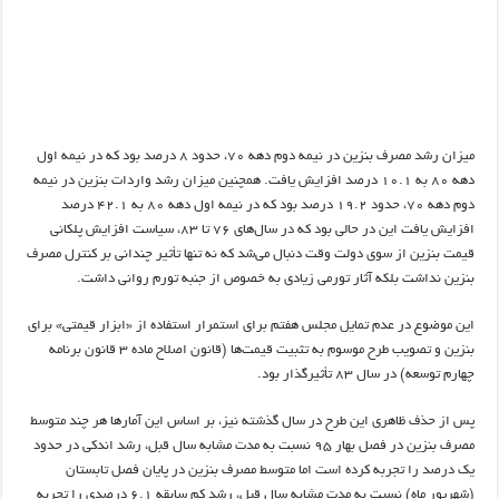
میزان رشد مصرف بنزین در نیمه دوم دهه 70، حدود 8 درصد بود که در نیمه اول
دهه 80 به 10.1 درصد افزایش یافت. همچنین میزان رشد واردات بنزین در نیمه
دوم دهه 70، حدود 19.2 درصد بود که در نیمه اول دهه 80 به 42.1 درصد
افزایش یافت این در حالی بود که در سال‌های 76 تا 83، سیاست افزایش پلکانی
قیمت بنزین از سوی دولت وقت دنبال می‌شد که نه تنها تأثیر چندانی بر کنترل مصرف
بنزین نداشت بلکه آثار تورمی زیادی به خصوص از جنبه تورم روانی داشت.
این موضوع در عدم تمایل مجلس هفتم برای استمرار استفاده از «ابزار قیمتی» برای
بنزین و تصویب طرح موسوم به تثبیت قیمت‌ها (قانون اصلاح ماده 3 قانون برنامه
چهارم توسعه) در سال 83 تأثیرگذار بود.
پس از حذف ظاهری این طرح در سال گذشته نیز، بر اساس این آمارها هر چند متوسط
مصرف بنزین در فصل بهار 95 نسبت به مدت مشابه سال قبل،‌ رشد اندکی در حدود
یک درصد را تجربه کرده است اما متوسط مصرف بنزین در پایان فصل تابستان
(شهریور ماه) نسبت به مدت مشابه سال قبل، رشد کم سابقه 6.1 درصدی را تجربه