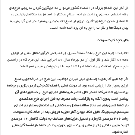
از آثار این اقدام بزرگ در اقتصاد کشور می‌توان به جایگزین کردن تدریجی طرح‌های
رفاه اجتماعی به جای پرداخت یارانه، اصلاح ساختار درآمد هزینه بنگاه‌های تولیدی و
اقتصادی شدن طرح‌های تأمین انرژی از منابع تجدید‌پذیر برشمرد، در این گزارش به
بیان دیدگاه‌ها و نظرات راجع به آن پرداخته شده است.
*تاریخچه کارت سوخت
تحقیقات اولیه این طرح با هدف شفاف‌سازی چرخه بخش فرآورده‌های نفتی از اوایل
دهه 80 آغاز شد و فاز اول آن در تیرماه سال 86 اجرایی شد، این طرح که در راستای
طرح جامع‌تر هدفمندی رایانه‌ها اجرا شده بود با دو نرخ‌شدن بنزین همراه شد.
اگر چه طبق آمارهای دولت‌های قبلی میزان موفقیت این طرح در صرفه‌جویی منابع
ارزی بسیار بالا ارزیابی شده بود اما
دولت فعلی با هدف تک‌نرخی کردن بنزین و برنامه
برندسازی ادعا می‌کند که در حال حاضر هزینه‌های اجرای طرح از دستاوردهای آن
بیشتر است بدون آنکه به بازگشت رشد مصرف به قبل اجرای طرح هدفمندی
یارانه‌ها کسری‌های غیرمجاز سالانه معادل سه کشتی قررادادهای میلیاردی اجرای
سیستم دیسپچینگ قابل اتکاء نبودن آمار تجزیه فروش بعد از حذف کارت سوخت،
رشد 206 درصدی کارمزد و تحمیل هزینه‌های مضاعف به دولت، کاهش 12 درصدی
تولید بنزین داخلی و تراز منفی و برندسازی بدون برند در حلقه بازنشستگان نفتی
اشاره شود.