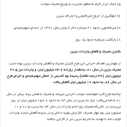
5) ایجاد ابزار لازم به منظور مدیریت و توزیع مصرف سوخت
6) جلوگیری از خروج غیرقانونی و انحراف بنزین
7) صرفه‌جویی حدود 20 میلیارد دلار تا پایان سال 1390 از ابتدای سهمیه‌بندی
8) بازگشت سرمایه حدود 15 روز
*کنترل مصرف و کاهش واردات بنزین
از مهمترین اهداف اجرایی این طرح کنترل مصرف و کاهش واردات بنزین بوده است.
مصرف بنزین در سال 80، به مقدار روزانه 73.6 میلیون لیتر، و واردات نیز 27.5
میلیون لیتر (37 درصد تقاضا) رسیده بود که پس از اعمال سهمیه‌بندی و اجرای طرح
در سال 86، به حدود 19 میلیون لیتر کاهش یافت
چنانچه طرح کارت هوشمند سوخت اجرایی نمی‌شد و مصرف با همان روند پیش از سال
80 ادامه می‌یافت، نیاز به بنزین در سال 93 به حدود 158.8 میلیون لیتر در روز
می‌رسید در حالی که مصرف روزانه و واردات در سال 94 به ترتیب 70.5 و 10
میلیون لیتر بود مهار مصرف، افزایش تولید داخلی و در نتیجه کاهش شدید واردات
موجب شد تا تهدید به تحریم بنزین نیز از کارایی بیافتد.