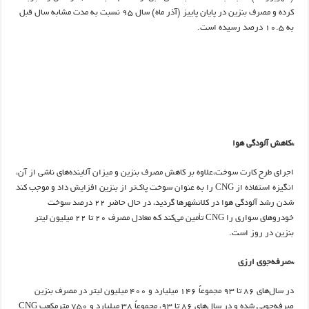
کرده و مصرف بنزین در پایان پاییز (آذر ماه) سال 95 نسبت به مدت مشابه سال قبل
به 10.5 درصد رسیده است.
*کاهش آلودگی هوا
اجرای طرح کارت سوخت،‌علاوه بر کاهش مصرف بنزین و میزان آلاینده‌های ناشی از آن،
انگیزه استفاده از CNG را به عنوان سوخت پاک‌تر از بنزین افزایش داد و موجب کند
شدن رشد آلودگی هوا در کلانشهرها گردید، در حال حاضر 22 درصد سوخت
خودروهای سواری را CNG تأمین می‌کند که معادل مصرف 20 تا 22 میلیون لیتر
بنزین در روز است.
*صرفه‌جوی ارزی
در سال‌های 86 تا 93 مجموعاً 146 میلیارد و 400 میلیون لیتر در مصرف بنزین
صرفه‌جویی شده و در سال‌های 86 تا 93، مجموعاً 38 میلیارد و 750 مترمکعب CNG