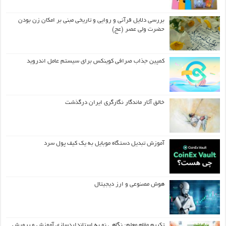
بررسی دلایل قرآنی و روایی و تاریخی مبنی بر امکان زن بودن
حضرت ولی عصر (عج)
کمپین جذاب صرافی کوینکس برای سیستم عامل اندروید
خالق آثار ماندگار نگارگری ایران درگذشت
آموزش تبدیل دستگاه موبایل به یک کیف‌ پول سرد
هوش مصنوعی و ارز دیجیتال
تکریم مقام معلم: نگاهی نو به استانداردسازی آموزش و پرورش