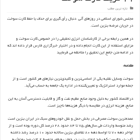
تازه ترین مطلب
مجلس شورای اسلامی در روزهای آتی دنبال رأی گیری برای حذف یا حفظ کارت سوخت
در جریان عرضه بنزین است.
در همین رابطه برخی از کارشناسان انرژی تحقیقی را در خصوص کارت سوخت و
مزایای استفاده از این کارت انجام داده و در اختیار
خبرگزاری فارس
قرار داده اند که
در ادامه متن جامع این تحقیق را ملاحظه می فرمایید
مقدمه:
سوخت وسایل نقلیه یکی از اساسی‌ترین و کلیدی‌ترین نیازهای هر کشور است و از
جمله موارد استراتژیک و تعیین‌کننده در اداره یک جامعه به حساب می‌آید.
دراقتصاد کشور به دلیل وجود منابع عظیم نفت و گاز و قابلیت دسترسی آسان به این
منابع، هزینه انرژی در مقایسه با دیگر هزینه‌ها ناچیز است.
عمده‌ترین سوخت مصرفی در بخش حمل و نقل خودروهای سبک در ایران بنزین است
رشد متوسط واردات طی سال‌های 75 تا 84 حدود 28 درصد کل دوره بوده است و از
اواخر دهه 70 تا اواسط دهه 80 تقاضای بنزین سالانه حدود 10 درصد رشد داشته
(این در حالیست که رشد انواع بنزین در جهان به طور متوسط 3.2 درصد بوده) به