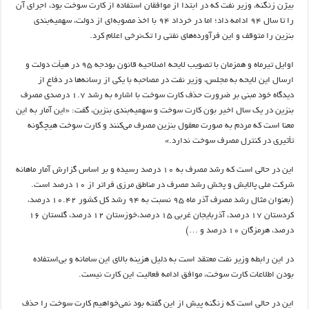
بیژن زنگنه، وزیر نفت که در ابتدا از موافقان استفاده از کارت سوخت بود، اجرای آن
را تا سال 94 ادامه داد؛ اما در خرداد 94 با اخذ مصوبه‌ای از دولت، سهمیه‌بندی
بنزین را متوقف و این فرآورده‌های نفتی را تک‌نرخی اعلام کرد.
اوایل تیرماه و همزمان با تصویب لایحه اصلاحیه قانون بودجه 95 در هیأت دولت و
ارسال این لایحه به مجلس، وزیر نفت در مصاحبه با یکی از رسانه‌ها در دفاع از
دیدگاه خود مبنی بر ضرورت حذف کارت سوخت با اشاره به رشد 1.7 درصدی مصرف
بنزین در یک سال اخیر بون کارت سوخت و سهمیه‌بندی بنزین، گفت: «این آمار به این
معنا است که مردم به صورت معقول بنزین مصرف می‌کنند و کارت سوخت هیچگونه
تأثیری در کنترل مصرف سوخت ندارد.»
این در حالی است که رشد مصرف به 10 درصد رسیده و بر اساس گزارش آمار ماهانه
شرکت ملی پالایش و پخش رشد مصرف در مناطق مرزی فراتر از 10 درصد است.
(بعنوان مثال رشد مصرف آذر ماه 95 نسبت به 94 رشد کل کشور 10.42 درصد،
کردستان 17 درصد،‌ آذربایجان غربی 15 درصد،‌خوزستان 12 درصد، گلستان 16
درصد، هرمزگان 10 درصد و …)
در این رابطه وزیر نفت معتقد است به دلیل هزینه بالای این سامانه و بی‌استفاده
بودن اطلاعات کارت سوخت، موافق ادامه فعالیت این کارت نیست.
این در حالی است که زنگنه پیش از این گفته بود نمی‌خواهیم کارت سوخت را حذف