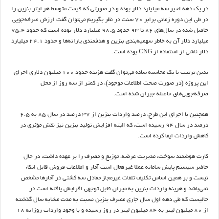
در یک دهه اخیر سه میلیارد دلار بوده و در صورتی که قیمت متوسط هر لیتر بنزین را
در طی این دوره زمانی برابر 70 سنت در نظر بگیریم می‌توان گفت ارزش صرفه‌جویی
حاصل شده در سال‌های 86 تا 93 حدود 98.5 میلیارد دلار بوده است که حدود 75.4
میلیارد دلار آن به خاطر سهمیه‌بندی بنزین و هدفمندی یارانه‌ها و حدود 24.1 میلیارد
دلار ناشی از استفاده از CNG بوده است.
بدین ترتیب با یک محاسبه ساده می‌توان گفت هزینه حدود 100 میلیون دلاری اجرای
این پروژه (در صورت صحت اطلاعات موجود)، در کمتر از سه روز از محل
صرفه‌جویی‌های حاصله جبران شده است.
همچنین با اجرای این طرح، درصد واردات بنزین از 37 درصد در سال 85 به 6.5
درصد در سال 94 رسیده است، که البته افزایش تولید بنزین نیز نقش مؤثری در
کاهش واردات ایفا کرده است.
کارت هوشمند سوخت، مدیریت عرضه، توزیع و مصرف را بر عهده داشت، در حال
حاضر سیستم پایش سامانه عملا غیرفعال است آمار و اطلاعات فروش قابل اتکاء
نیست و بر همین اساس تکلیف تلفات غیرمجاز معادل سه کشتی در آمارها مشخص
نمی‌باشد و هزینه واردات بنزین به میزان قابل توجهی افزایش یافته است در
حالیست که طی دهه اول سال جاری مصرف بنزین نسبت به مدت مشابه سال گذشته
از 80 میلیون لیتر به 84 میلیون لیتر در روز رسیده و با وجود واردات روزانه 18