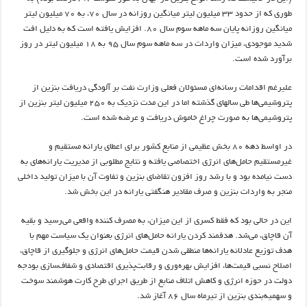
طوری که از حدود 33 میلیون لیتر میانگین روزانه در سال 70، به 70 میلیون لیتر
میانگین روزانه پایان سه ماهه سوم سال 80. افزایش یافته است که به دلیل افت
شدید موجودی، میزان واردات در سه ماهه سوم سال 95 به 18 میلیون لیتر در روز
برآورد شده است.
علیرغم اقدامات رسانه‌ای مسئولان فعلی وزارت نفت بر آلودگی دریافت بنزین از
پتروشیمی‌ها طی سالهای گذشته اما در این مدت نزدیک به 250 میلیون لیتر بنزین از
پتروشیمی‌ها به صورت چراغ خاموش دریافت و عرضه شده است.
در اواسط دهه 80 بخش عظیمی از منابع کشور برای اعطای یارانه مستقیم و
غیرمستقیم حامل‌های انرژی اختصاصی یافته و نتایج مطلوبی از مدیریت یارانه‌های به
دست نیامده بود و با رشد روز افزون تقاضای بنزین و تفاوت آن با میزان تولید داخلی
منجر به واردات بنزین و صرف مقادیر هنگفتی یارانه در این بخش شد.
این در حالی بود که فقط کسری از این میزان، به مصرف کننده واقعی می‌رسید و بقیه
آن قاچاق، می‌شد. هدفمند کردن یارانه حامل‌های انرژی بعنوان یک سیاست مهم با
هدف توزیع عادلانه یارانه‌ها منطقی شدن قیمت حامل‌های انرژی و جلوگیری از قاچاق،
اصلاح نسبی قیمت‌ها، افزایش بهره‌وری و رقابت‌پذیری اقتصادی و شفاف‌سازی بودجه
دولت در حوزه انرژی و کاهش اتلاف منابع از طریق اجرای طرح کارت هوشمند سوخت
و سهمیه‌بندی بنزین از تیرماه سال 86 آغاز شد.