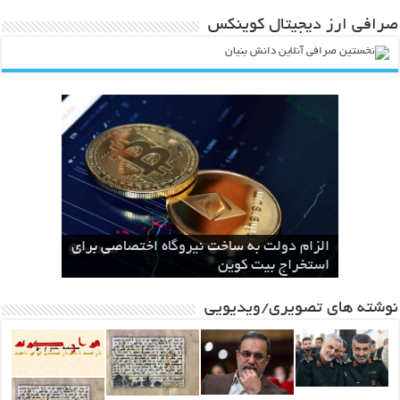
صرافی ارز دیجیتال کوینکس
انقلاب در صنعت و کشاورزی با ارائه لیزر
طرح ایران رود قبل از اینکه یک طرح ملی
سال‌ها بلاتکلیفی مالکان اراضی شاهنامه ۳۵
باند قدرتمند مافیایی پشت صحنه کوهخواری
الزام دولت به ساخت نیروگاه اختصاصی برای
مشهد
سطحی
در مشهد
استخراج بیت کوین
باشد ، یک مطالبه بین المللی خواهد شد
نوشته های تصویری/ویدیویی