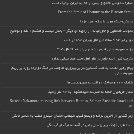
اشاره ساتوشی ناکاموتو بیش از حد به ایران نزدیک است
From the Strait of Hormuz to the Bitcoin Strait
تاریخچه تنگه هرمز یا تنگه اهورامزدا
تحولات فلسطین و خاورمیانه، از زاویه ای دیگر – بخش بیست و هشتم + نقد و توضیح
دو برابر تعداد ساختمان های ویران شده در حلب
رژیم صهیونیستی قبرس را هم می‌خواهد اشغال کند؟
تخریب قبور ائمه بقیع در نظر اهل سنت هیچ مبنایی ندارد
پیام رهبر انقلاب به ملت فلسطین در پی پیروزی مقاومت در جنگ دوازده روزه بر رژیم
صهیونیستی
شلیک ۲۰۰۰ موشک و راکت به صهیونیست‌ها
شمار قربانیان حمله به مدرسه سیدالشهدا به ۸۵ نفر رسید
Satoshi Nakamoto missing link between Bitcoin, Salman Rushdie, Israel and
UK
رمز گشایی از آخرین ترانه و ویدئو کلیپ شیطانی ساسان حیدری ملقب به ساسی مانکن
۴۰۰ هزار کودک زیر ۵ سال یمنی در آستانه مرگ از گرسنگی