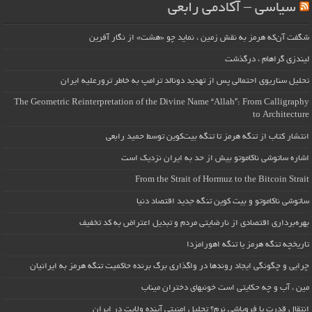
سیاسی – آکادمی رابعی
شگفت آن‌که هرمز به نقش زمین ، نماید چو «هشت» از نگار آفرین
لیندزی گراهام ، درگذشت
تحلیل سناریوی احتمالی پس از تهدید دونالد ترامپ به خاطر ترورعلیه ایران
The Geometric Reinterpretation of the Divine Name “Allah”: From Calligraphy
to Architecture
انتشار کتاب از تنگه هرمز تا تنگه بیت‌کوین توسط حمید رابعی
اشاره ساتوشی ناکاموتو بیش از حد به ایران نزدیک است
From the Strait of Hormuz to the Bitcoin Strait
ساتوشی ناکاموتو و بیت کوین تنگه جدید اقتصاد دنیا
بهره‌برداری اقتصادی از نارضایتی مردم و تبدیل اعتراض به کد تخفیف
تاریخچه تنگه هرمز یا تنگه اهورامزدا
چرایی و چگونگی ایجاد روندها در واگذاری برگ برنده حاکمیت تنگه هرمز به ایرانیان
مین ، آب و چه حکایتی است خونبهای دختران میناب
انتقال قدرت یا فروپاشی نرم؟ تحلیل امنیتی آینده ولایت در ایران