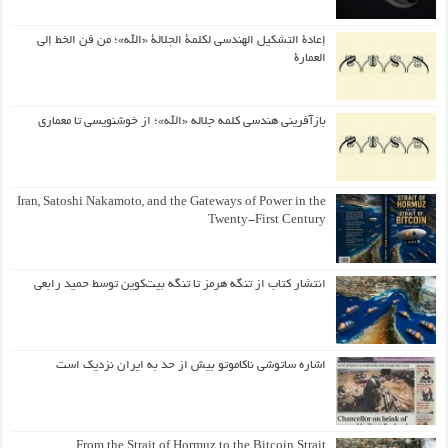
إعادة التشكيل الهندسي لكلمة الجلالة «الله»؛ من فن الخط إلى
العمارة
بازآفرینی هندسی کلمه جلاله «الله»؛ از خوشنویسی تا معماری
Iran, Satoshi Nakamoto, and the Gateways of Power in the
Twenty-First Century
انتشار کتاب از تنگه هرمز تا تنگه بیت‌کوین توسط حمید رابعی
اشاره ساتوشی ناکاموتو بیش از حد به ایران نزدیک است
From the Strait of Hormuz to the Bitcoin Strait