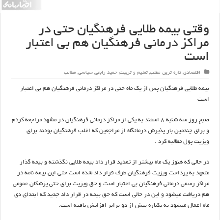
وقتی بيمه طلايي فرهنگيان حتي در
مراکز درماني فرهنگيان هم بي اعتبار
است
اقتصادی
,
تازه ترین مطلب
,
تعلیم و تربیت
,
حمید رابعی
,
سیاسی
,
مطالب
بيمه طلايي فرهنگيان پس از يک ماه حتي در مراکز درماني فرهنگيان هم بي اعتبار
است
صبح روز سه شنبه ۸ اسفند به يکي از مراکز درماني فرهنگيان در مشهد مراجعه کردم
و براي چندمين بار پذيرش درمانگاه از مراجعين که اغلب فرهنگيان بودند براي
ويزيت پول مطالبه کرد .
در حالي که هنوز يک ماه بيشتر از تمديد قرار داد بيمه طلايي نگذشته و بيمه گذار
متعهد به پرداخت ويزيت فرهنگيان طرف قرار داد شده است حتي اين بيمه نامه در
مراکز رسمي درماني فرهنگيان بي اعتبار است و حق ويزيت براي حتي پزشکان عمومي
هم دريافت ميشود و اين در حالي است که حق بيمه در قرار داد جديد که ابتداي دي
ماه اعمال ميشود به يکباره بيش از دو برابر افزايش يافته است.