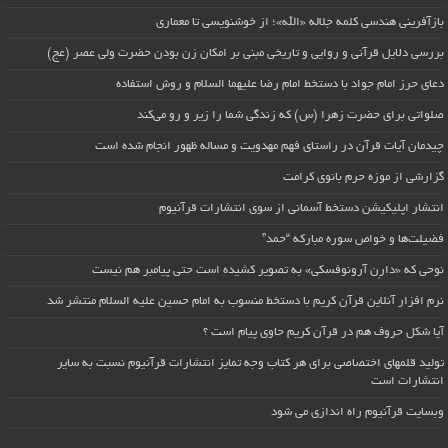
بازآفرینی هندسی کلمه جلاله «الله»؛ از خوشنویسی تا معماری
بررسی دلایل قرآنی و روایی و تاریخی مبنی بر امکان زن بودن حضرت ولی عصر (عج)
دعای حرز امام جواد با دستخط امام رضا علیهما السلام و روش استفاده
صلواتی برای حضرت زهرا (س) که زندگی شما را زیر و رو می‌کند
چیدمان آیات قرآن در راستای فهم مهدویت و مساله ظهور انجام شده است
گزارشی از موزه حرم بانوی کرامت
انتشار اپلیکیشن دستخط آسمانی از سوی انتشارات قرآنیوم
فضیلت‌ها و خواص سوره مبارکه “حمد”
نوحی که «دارِن آرونوفسکی» به تصویر کشیده است حتی پیامبر هم نیست
نرم افزار آنلاین قرآن کریم با دستخط منسوب به امام حسین علیه السلام منتشر شد
آیا شکل حروف هم در قرآن کریم حاوی پیام است ؟
تولید قلمهای اختصاصی برای هر کتاب وجه تمایز انتشارات قرآنیوم نسبت به سایر
انتشارات است
وبسایت قرآنیوم راه اندازی می شود