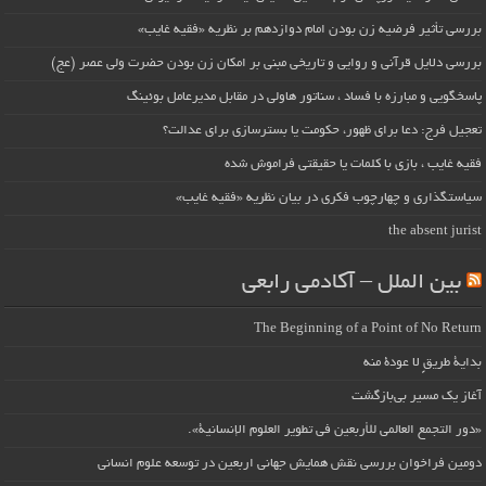
بررسی تأثیر فرضیه زن بودن امام دوازدهم بر نظریه «فقیه غایب»
بررسی دلایل قرآنی و روایی و تاریخی مبنی بر امکان زن بودن حضرت ولی عصر (عج)
پاسخگویی و مبارزه با فساد ، سناتور هاولی در مقابل مدیرعامل بوئینگ
تعجیل فرج: دعا برای ظهور، حکومت یا بسترسازی برای عدالت؟
فقیه غایب ، بازی با کلمات یا حقیقتی فراموش شده
سیاستگذاری و چهارچوب فکری در بیان نظریه «فقیه غایب»
the absent jurist
بین الملل – آکادمی رابعی
The Beginning of a Point of No Return
بداية طريقٍ لا عودة منه
آغاز یک مسیر بی‌بازگشت
«دور التجمع العالمي للأربعين في تطوير العلوم الإنسانية».
دومین فراخوان بررسی نقش همایش جهانی اربعین در توسعه علوم انسانی