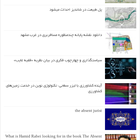
پل طبیعت در شاندیز احداث میشود
دانلود نقشه پایانه چندمنظوره مسافربری در غرب مشهد
سیاستگذاری و چهارچوب فکری در بیان نظریه «فقیه غایب»
آینده کشاورزی با لیزر سطحی: تکنولوژی نوین در خدمت زمین‌های
کشاورزی
the absent jurist
What is Hamid Rabei looking for in the book The Absent