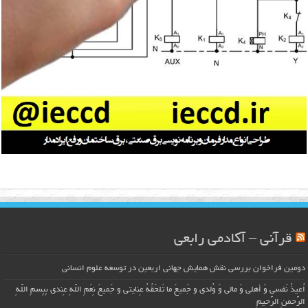
قرآنی – آکادمی رابعی
دومین فراخوان بررسی نقش همایش جهانی اربعین در توسعه علوم انسانی
اُعیذُ نَفسی وَ أهلی وَ مالی وَ وُلدی و جَمیعَ ما تَلحَقُهُ عِنایتی و جَمیعَ نِعَمِ اللّهِ عِندی بِبِسمِ اللّهِ
الرَّحمنِ الرَّحیمِ