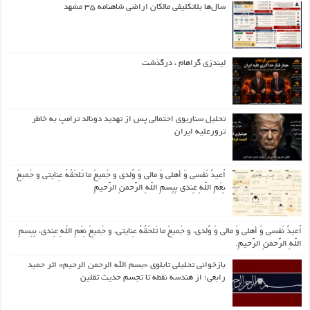
سال‌ها بلاتکلیفی مالکان اراضی شاهنامه ۳۵ مشهد
لیندزی گراهام ، درگذشت
تحلیل سناریوی احتمالی پس از تهدید دونالد ترامپ به خاطر
ترورعلیه ایران
اُعیذُ نَفسی وَ أهلی وَ مالی وَ وُلدی و جَمیعَ ما تَلحَقُهُ عِنایتی و جَمیعَ
نِعَمِ اللّهِ عِندی بِبِسمِ اللّهِ الرَّحمنِ الرَّحیمِ
اُعیذُ نَفسی وَ أهلی وَ مالی وَ وُلدی، و جَمیعَ ما تَلحَقُهُ عِنایتی، و جَمیعَ نِعَمِ اللّهِ عِندی، بِبِسمِ
اللّهِ الرَّحمنِ الرَّحیمِ.
بازخوانی تحلیلی تابلوی «بسم الله الرحمن الرحیم» اثر حمید
رابعی؛ از هندسه نقطه تا تجسم حدیث ثقلین