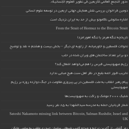
«دور التجمع العالمي للأربعين في تطوير العلوم الإنسانية».
دومین فراخوان بررسی نقش همایش جهانی اربعین در توسعه علوم انسانی
اشاره ساتوشی ناکاموتو بیش از حد به ایران نزدیک است
From the Strait of Hormuz to the Bitcoin Strait
تاریخچه تنگه هرمز یا تنگه اهورامزدا
تحولات فلسطین و خاورمیانه، از زاویه ای دیگر – بخش بیست و هشتم + نقد و توضیح
دو برابر تعداد ساختمان های ویران شده در حلب
رژیم صهیونیستی قبرس را هم می‌خواهد اشغال کند؟
تخریب قبور ائمه بقیع در نظر اهل سنت هیچ مبنایی ندارد
پیام رهبر انقلاب به ملت فلسطین در پی پیروزی مقاومت در جنگ دوازده روزه بر رژیم
صهیونیستی
شلیک ۲۰۰۰ موشک و راکت به صهیونیست‌ها
شمار قربانیان حمله به مدرسه سیدالشهدا به ۸۵ نفر رسید
Satoshi Nakamoto missing link between Bitcoin, Salman Rushdie, Israel and
UK
رمز گشایی از آخرین ترانه و ویدئو کلیپ شیطانی ساسان حیدری ملقب به ساسی مانکن