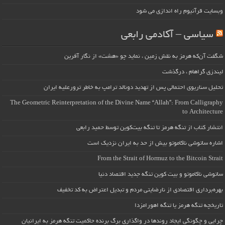
وبسایت قرآنیوم راه اندازی می شود
سیاسی – آکادمی رابعی
شگفت آن‌که هرمز به نقش زمین ، نماید چو «هشت» از نگار آفرین
لیندزی گراهام ، درگذشت
تحلیل سناریوی احتمالی پس از تهدید دونالد ترامپ به خاطر ترورعلیه ایران
The Geometric Reinterpretation of the Divine Name “Allah”: From Calligraphy
to Architecture
انتشار کتاب از تنگه هرمز تا تنگه بیت‌کوین توسط حمید رابعی
اشاره ساتوشی ناکاموتو بیش از حد به ایران نزدیک است
From the Strait of Hormuz to the Bitcoin Strait
ساتوشی ناکاموتو و بیت کوین تنگه جدید اقتصاد دنیا
بهره‌برداری اقتصادی از نارضایتی مردم و تبدیل اعتراض به کد تخفیف
تاریخچه تنگه هرمز یا تنگه اهورامزدا
چرایی و چگونگی ایجاد روندها در واگذاری برگ برنده حاکمیت تنگه هرمز به ایرانیان