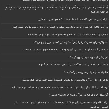
دومین فراخوان بررسی نقش همایش جهانی اربعین در توسعه علوم انسانی
اُعیذُ نَفسی وَ أهلی وَ مالی وَ وُلدی و جَمیعَ ما تَلحَقُهُ عِنایتی و جَمیعَ نِعَمِ اللّهِ عِندی بِبِسمِ اللّهِ
الرَّحمنِ الرَّحیمِ
بازآفرینی هندسی کلمه جلاله «الله»؛ از خوشنویسی تا معماری
بررسی دلایل قرآنی و روایی و تاریخی مبنی بر امکان زن بودن حضرت ولی عصر (عج)
دعای حرز امام جواد با دستخط امام رضا علیهما السلام و روش استفاده
صلواتی برای حضرت زهرا (س) که زندگی شما را زیر و رو می‌کند
چیدمان آیات قرآن در راستای فهم مهدویت و مساله ظهور انجام شده است
گزارشی از موزه حرم بانوی کرامت
انتشار اپلیکیشن دستخط آسمانی از سوی انتشارات قرآنیوم
فضیلت‌ها و خواص سوره مبارکه “حمد”
نوحی که «دارِن آرونوفسکی» به تصویر کشیده است حتی پیامبر هم نیست
نرم افزار آنلاین قرآن کریم با دستخط منسوب به امام حسین علیه السلام منتشر شد
آیا شکل حروف هم در قرآن کریم حاوی پیام است ؟
تولید قلمهای اختصاصی برای هر کتاب وجه تمایز انتشارات قرآنیوم نسبت به سایر
انتشارات است