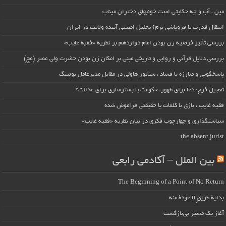
مین ، آب و چه حکایتی است خونبهای دختران میناب
انتقال قدرت یا فروپاشی نرم؟ تحلیل امنیتی آینده ولایت در ایران
بررسی تأثیر فرضیه زن بودن امام دوازدهم بر نظریه «فقیه غایب»
بررسی دلایل قرآنی و روایی و تاریخی مبنی بر امکان زن بودن حضرت ولی عصر (عج)
پاسخگویی و مبارزه با فساد ، سناتور هاولی در مقابل مدیرعامل بوئینگ
تعجیل فرج: دعا برای ظهور، حکومت یا بسترسازی برای عدالت؟
فقیه غایب ، بازی با کلمات یا حقیقتی فراموش شده
سیاستگذاری و چهارچوب فکری در بیان نظریه «فقیه غایب»
the absent jurist
بین الملل – آکادمی رابعی
The Beginning of a Point of No Return
بداية طريقٍ لا عودة منه
آغاز یک مسیر بی‌بازگشت