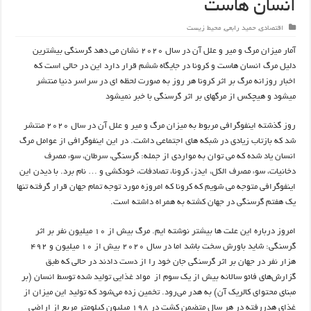
انسان هاست
اقتصادی
,
حمید رابعی
,
محیط زیست
آمار میزان مرگ و میر و علل آن در سال ۲۰۲۰ نشان می دهد گرسنگی بیشترین
دلیل مرگ انسان هاست و کرونا در جایگاه ششم قرار دارد این در حالی است که
اخبار روزانه مرگ بر اثر کرونا هر روز به صورت لحظه ای در سراسر دنیا منتشر
میشود و هیچکس از مرگهای بر اثر گرسنگی با خبر نمیشود
روز گذشته اینفوگرافی مربوط به میزان مرگ و میر و علل آن در سال ۲۰۲۰ منتشر
شد که بازتاب زیادی در شبکه های اجتماعی داشت. در این اینفوگرافی از عوامل مرگ
انسان یاد شده که می توان به مواردی از جمله: گرسنگی، سرطان، سوء مصرف
دخانیات، سوء مصرف الکل، ایدز، کرونا، تصادفات، خودکشی و … نام برد. با دیدن این
اینفوگرافی متوجه می شویم که کرونا که امروزه مورد توجه تمام جهان قرار گرفته تنها
یک هفتم گرسنگی در جهان کشته به همراه داشته است.
امروز درباره این علت ها بیشتر نوشته ایم. مرگ بیش از ۱۰ میلیون نفر بر اثر
گرسنگی: شاید باورش سخت باشد اما در سال ۲۰۲۰ بیش از ۱۰ میلیون و ۴۹۲
هزار نفر در جهان بر اثر گرسنگی جان خود را از دست دادند در حالی که طبق
گزارش‌های فائو سالانه بیش از یک سوم از مواد غذایی تولید شده توسط انسان (بر
مبنای محتوای کالریک آن) به هدر می‌رود. تخمین زده می‌شود که تولید این میزان از
غذای هدررفته در هر سال متضمن کشت در ۱۹۸ میلیون کیلومتر مربع از اراضی