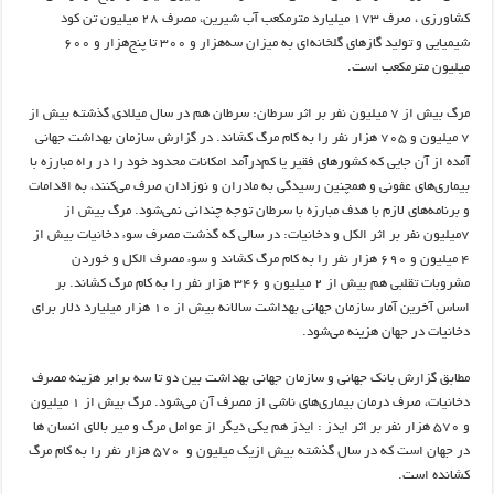
کشاورزی ، صرف ۱۷۳ میلیارد مترمکعب آب شیرین، مصرف ۲۸ میلیون تن کود
شیمیایی و تولید گازهای گلخانه‌ای به میزان سه‌هزار و ۳۰۰ تا پنج‌هزار و ۶۰۰
میلیون مترمکعب است.
مرگ بیش از ۷ میلیون نفر بر اثر سرطان: سرطان هم در سال میلادی گذشته بیش از
۷ میلیون و ۷۰۵ هزار نفر را به کام مرگ کشاند. در گزارش سازمان بهداشت جهانی
آمده از آن جایی که کشورهای فقیر یا کم‌درآمد امکانات محدود خود را در راه مبارزه با
بیماری‌های عفونی و همچنین رسیدگی به مادران و نوزادان صرف می‌کنند، به اقدامات
و برنامه‌های لازم با هدف مبارزه با سرطان توجه چندانی نمی‌شود. مرگ بیش از
۷میلیون نفر بر اثر الکل و دخانیات: در سالی که گذشت مصرف سوء دخانیات بیش از
۴ میلیون و ۶۹۰ هزار نفر را به کام مرگ کشاند و سوء مصرف الکل و خوردن
مشروبات تقلبی هم بیش از ۲ میلیون و ۳۴۶ هزار نفر را به کام مرگ کشاند. بر
اساس آخرین آمار سازمان جهانی بهداشت سالانه بیش از ۱۰ هزار میلیارد دلار برای
دخانیات در جهان هزینه می‌شود.
مطابق گزارش بانک جهانی و سازمان جهانی بهداشت بین دو تا سه برابر هزینه مصرف
دخانیات، صرف درمان بیماری‌های ناشی از مصرف آن می‌شود. مرگ بیش از ۱ میلیون
و ۵۷۰ هزار نفر بر اثر ایدز : ایدز هم یکی دیگر از عوامل مرگ و میر بالای انسان ها
در جهان است که در سال گذشته بیش ازیک میلیون و ۵۷۰ هزار نفر را به کام مرگ
کشانده است.