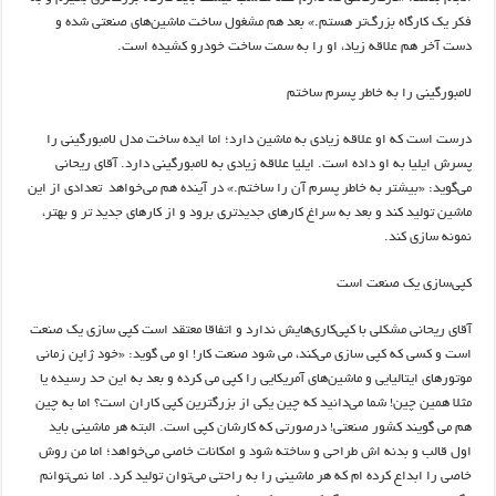
فکر یک کارگاه بزرگ‌تر هستم.» بعد هم مشغول ساخت ماشین‌های صنعتی شده و
دست آخر هم علاقه زیاد، او را به سمت ساخت خودرو کشیده است.
لامبورگینی را به خاطر پسرم ساختم
درست است که او علاقه زیادی به ماشین دارد؛ اما ایده ساخت مدل لامبورگینی را
پسرش ایلیا به او داده است. ایلیا علاقه زیادی به لامبورگینی دارد. آقای ریحانی
می‌گوید: «بیشتر به خاطر پسرم آن را ساختم.» در آینده هم می‌خواهد تعدادی از این
ماشین تولید کند و بعد به سراغ کارهای جدیدتری برود و از کارهای جدید تر و بهتر،
نمونه سازی کند.
کپی‌سازی یک صنعت است
آقای ریحانی مشکلی با کپی‌کاری‌هایش ندارد و اتفاقا معتقد است کپی سازی یک صنعت
است و کسی که کپی سازی می‌کند، می شود صنعت کار! او می گوید: «خود ژاپن زمانی
موتورهای ایتالیایی و ماشین‌های آمریکایی را کپی می کرده و بعد به این حد رسیده یا
مثلا همین چین! شما می‌دانید که چین یکی از بزرگترین کپی کاران است؟ اما به چین
هم می گویند کشور صنعتی! درصورتی که کارشان کپی است. البته هر ماشینی باید
اول قالب و بدنه ‌اش طراحی و ساخته شود و امکانات خاصی می‌خواهد؛ اما من روش
خاصی را ابداع کرده ام که هر ماشینی را به راحتی می‌توان تولید کرد. اما نمی‌توانم