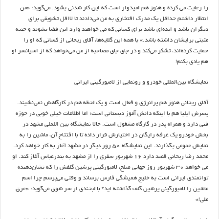
را رعایت می کرده و هنوز هم امیدوار است که این کار شدنی بشود. می‌گوید: «من
انتظار داشتم حداقل یک مدرک افتخاری به من می‌دادند تا لااقل تشویقی برای
دیگران باشد و ایده‌ای باشد برای کسانی که می خواهند وارد این فضا بشوند و جنبه
مثبتی برایشان داشته باشد.» با همه این گلایه‌ها، آقای ریحانی از کسانی که او را
حمایت کرده‌اند، تشکر می‌کند و در جای جای مصاحبه از من می‌خواهد که از اسپانسر او
هم یادی بکنم!
نمایشگاه بین‌المللی خودرو و رونمایی از لامبورگینی‌ ایرانی
آقای ریحانی هنوز هم پرانرژی و فعال است و یک لحظه هم در کارگاهش نمی‌نشیند.
پسرش ایلیا هم با اینکه دانش آموز دبستانی است؛ اما اطلاعات خیلی خوبی در حوزه
فنی دارد و همراه پدر در گارگاه مشغول است. حالا نمایشگاه بین اللملی مشهد در
بخش خودرو یک غرفه رایگان در اختیارش قرار داده تا با افتتاح آن، ماشین را به
نمایش عمومی بگذارند. این نمایشگاه ۵۰ روز دیگر در مشهد آغاز به کار خواهد کرد.
محمد رضا ریحانی قصد دارد ۱۶ شهریور سفری را از مشهد به بندرعباس آغاز کند. او
می خواهد ۳۰ شهریور روز جهانی صلح، لامبورگینی پرشین گلفش را که نشان‌دهنده
توانمندی ایرانی است به خلیج همیشگی فارس برساند و وقتی می‌پرسم چرا اسم
ماشین را لامبورگینی پرشین گلف گذاشته اید؟ با لبخندی از سر شوق می‌گوید: «عرق
ملی!»