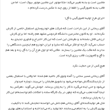
ماشین است و بدنه تغییر می‌کند؛ مثلا موتور این ماشین موتور بیوک است؛ اما من
قالب بدنه لامبورگینی را فقط از روی چند تا عکس درست کرده‌ام.»
اجرای طرح اولیه لامبورگینی با گِل!
آقای ریحانی از این ناراحت است که شرکت های خودروسازی استقبال خاصی از کارش
نکرده‌اند. او به کانون مخترعین دانشگاه فردوسی مشهد هم رفته؛ اما برای کارش
ارزشی قائل نشده‌اند و نظرشان این است که این کار اختراع و فناوری جدیدی به
حساب نمی‌آید؛ گرچه او فکر می‌کند که سایپا و ایران خودرو هم اینچنین دستگاهی را
ندارند که ماکت یک ماشین را بسازند. ماکتی که او اول طرح ‌آن را با گِل زده و بعد هم
با گچ و کامپوزیت قالب ریزی کرده است.
هیچ کس از من حمایت نکرد
آقای ریحانی مسیر سختی را آمده وتوی کار ناامید هم شده؛ اما وقتی با استقبال بعضی
از بازدیدکنندگانش مواجه می‌شود و تشویق هایشان را می‌بیند، دوباره امیدوار
می‌شود و حتی ایده می‌گیرد تا کار را به پایان برساند. خودش می گوید :«هرکس به
اینجا آمده تعجب می‌کرده که چطور در یک کارگاه ساده با امکانات کم توانسته‌ام این کار
را به پایان برسانم.»
مثل هر تولیدکننده‌ای آقای ریحانی هم دلش می خواسته حمایتش کنند تا با کیفیت
بهتری کارش را به انجام می‌رسانده، خط تولید راه می‌انداخته و استانداردهای بهتری