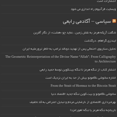
انتشارات است
وبسایت قرآنیوم راه اندازی می شود
سیاسی – آکادمی رابعی
شگفت آن‌که هرمز به نقش زمین ، نماید چو «هشت» از نگار آفرین
لیندزی گراهام ، درگذشت
تحلیل سناریوی احتمالی پس از تهدید دونالد ترامپ به خاطر ترورعلیه ایران
The Geometric Reinterpretation of the Divine Name “Allah”: From Calligraphy
to Architecture
انتشار کتاب از تنگه هرمز تا تنگه بیت‌کوین توسط حمید رابعی
اشاره ساتوشی ناکاموتو بیش از حد به ایران نزدیک است
From the Strait of Hormuz to the Bitcoin Strait
ساتوشی ناکاموتو و بیت کوین تنگه جدید اقتصاد دنیا
بهره‌برداری اقتصادی از نارضایتی مردم و تبدیل اعتراض به کد تخفیف
تاریخچه تنگه هرمز یا تنگه اهورامزدا