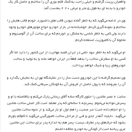
واقعیان
پرینت گرفتم و خیلی راحت به کمک قلم نوری
آن را ساختم و حاصل کار
یک
خودرو با
بدنه
ای
به طول
5
متر و عرض
2.20
به‌دست
آمد
.
وی در ادامه
می‌گوید
که
به خاطر
آماده نبودن
قالب
های
داشبورد
، خودم
قالب
هایش
را
ساختم و
نمونه
گیری
کردم
. خوشبختانه در بازار خودرو انواع موتورهای خودرو وجود
دارند ولی کمی
به خاطر
شاسی به مشکل
بر
خوردم
که برای ساخت آن از
آلومینیوم
و
مخلوط آن با کامپوزیت استفاده کردم
.
او
می‌گوید
که
به خاطر
نبود حامی در ایران قصد مهاجرت از این کشور را دارد اما
اگر
کسی به او سفارش ساخت را بدهد
قطعاً
در ایران خواهد ماند و به تولید و
ساخت
خودروهای زیبا و شیک خواهد پرداخت
.
وی تصمیم
گرفته تا این خودروی
دست
ساز
را در نمایشگاه تهران به نمایش بگذارد و
آن را بفروشد که با پول حاصل از فروش آن به کودکان سرطانی کمک کند
.
ساعت ۶ عصر ماشین را جلوی کارگاه ساده آقای ریحانی پارک می‌کنم و بلافاصله با او و
پسرش مواجه می‌شوم. پسربچه ۹ ساله‌ای که پدر معتقد است کار اصلی ساخت ماشین
را او انجام داده است! سر صحبت را هم اول او باز می‌کند و از نحوه ساخت ماشین
می‌گوید. «ایلیا» آنقدر جدی و فنی از مراحل ساخت لامبورگینی می‌گوید تا کم‌کم باورم
بشود که حرف‌های پدر تعارف نیست؛ پسر هم به اندازه پدر برای ساخت این ماشین
عرق ریخته است!از کودکی به خودرو علاقه داشتم