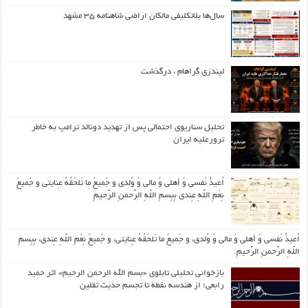
سال‌ها بلاتکلیفی مالکان اراضی شاهنامه ۳۵ مشهد
لیندزی گراهام ، درگذشت
تحلیل سناریوی احتمالی پس از تهدید دونالد ترامپ به خاطر
ترورعلیه ایران
اُعیذُ نَفسی وَ أهلی وَ مالی وَ وُلدی و جَمیعَ ما تَلحَقُهُ عِنایتی و جَمیعَ
نِعَمِ اللّهِ عِندی بِبِسمِ اللّهِ الرَّحمنِ الرَّحیمِ
اُعیذُ نَفسی وَ أهلی وَ مالی وَ وُلدی، و جَمیعَ ما تَلحَقُهُ عِنایتی، و جَمیعَ نِعَمِ اللّهِ عِندی، بِبِسمِ
اللّهِ الرَّحمنِ الرَّحیمِ.
بازخوانی تحلیلی تابلوی «بسم الله الرحمن الرحیم» اثر حمید
رابعی؛ از هندسه نقطه تا تجسم حدیث ثقلین