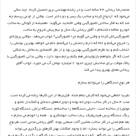
محمدرضا ریحانی ۴۴ ساله است و در رشته مهندسی برق تحصیل کرده. چند سالی
می‌شود که ازدواج کرده و صاحب یک پسر و دو دختر است. وقتی از او می پرسم چه
شد که به فکر ساختن لامبورگینی وطنی افتادید، می‌گوید: «همیشه از کودکی به ساخت
خودرو علاقه داشته‌ام.» آقای ریحانی یک سال و نیم پیش شروع به ساخت
لامبورگینی‌اش کرده و وقتی می گویم چرا لامبورگینی؟ جواب می‌دهد: «وقتی پروژه‌‌ای
را شروع می‌کنم و حالا که دارم زحمتش را می‌کشم، دلم می خواهد بهترین نوعش را
انتخاب کنم و به نظرم لامبورگینی بهترین بود و از نظر اقتصادی بدنه‌اش به شکلی
است که اگر بخواهم بازتولیدش هم بکنم برایم سود دارد.» وقتی بدانی لامبورگینی با
پلاک موقت برای صاحبش چیزی حدود ۲ میلیارد تومان آب می خورد، جواب آقای
ریحانی معنای بهتری پیدا می کند.
هر نوع دستگاهی را می‌توانم بسازم
تقریبا ۲ماهی می‌شود که کارش تمام شده. قبل‌ترها از این کارها زیاده می کرده است.
مدت ۴ سال در کار ساخت دوچرخه بوده و دوچرخه‌های دنده‌ای و کمک‌دار تاشو و
موتوردار ساخته است: «خیلی دستگاه‌ها را ساخته‌ام. دستگاه تراش، دستگاه کوره
رنگ، دستگاه پرس هیدرولیک، ربات ساخت جوشکاری و…همه را خودم می سازم.»
بعد هم مدتی در کار ساخت ماشین آلات صنعتی بوده. آقای ریحانی مدعی است هرنوع
دستگاهی را می تواند بسازد؛ اما با وجود امکانات بهتر کارهای بزرگ‌تری می تواند
انجام بدهد: «درکارگاهی که دارم فضا مناسب نیست باید کارگاه بزرگ‌تری بگیرم و به