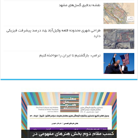
نقشه تدقیق گسل‌های مشهد
طراحی شهری محدوده قلعه وکیل‌آباد ۸۵ درصد پیشرفت فیزیکی
دارد
ترامپ: بازگشتیم تا ایران را مواخذه کنیم
کسب مقام دوم بخش هنرهای مفهومی در
نسخه های بازآفرینی قرآن منسوب به ائمه
The Geometric Reinterpretation of the