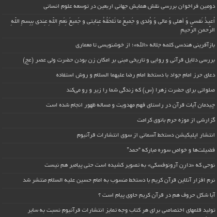
دومین فراخوان بررسی نقش همایش جهانی اربعین در توسعه علوم انسانی
اُعیذُ نَفسی وَ أهلی وَ مالی وَ وُلدی و جَمیعَ ما تَلحَقُهُ عِنایتی و جَمیعَ نِعَمِ اللّهِ عِندی بِبِسمِ اللّهِ
الرَّحمنِ الرَّحیمِ
بازآفرینی هندسی کلمه جلاله «الله»؛ از خوشنویسی تا معماری
بررسی دلایل قرآنی و روایی و تاریخی مبنی بر امکان زن بودن حضرت ولی عصر (عج)
دعای حرز امام جواد با دستخط امام رضا علیهما السلام و روش استفاده
صلواتی برای حضرت زهرا (س) که زندگی شما را زیر و رو می‌کند
چیدمان آیات قرآن در راستای فهم مهدویت و مساله ظهور انجام شده است
گزارشی از موزه حرم بانوی کرامت
انتشار اپلیکیشن دستخط آسمانی از سوی انتشارات قرآنیوم
فضیلت‌ها و خواص سوره مبارکه “حمد”
نوحی که «دارِن آرونوفسکی» به تصویر کشیده است حتی پیامبر هم نیست
نرم افزار آنلاین قرآن کریم با دستخط منسوب به امام حسین علیه السلام منتشر شد
آیا شکل حروف هم در قرآن کریم حاوی پیام است ؟
تولید قلمهای اختصاصی برای هر کتاب وجه تمایز انتشارات قرآنیوم نسبت به سایر