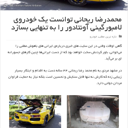
محمدرضا ریحانی توانست یک خودروی
لامبورگینی آونتادور را به تنهایی بسازد
تازه ترین مطلب
,
خودرو
گاهی اوقات وقتی در این
سایت
های
خبری
درباره‌ی
ایرانی
های
باهوش مطلبی را
می‌خوانی
، باور کردنش سخت خواهد بود که از دست
ایرانی‌ها
چنین کارهای
جسورانه
ای
بر
می‌آید
.
در مشهد مردی به نام
محمد
رضا
ریحانی
44
ساله دست به اقدام و ابتکار بسیار
زیبایی زده که کارش
نه
تنها
قابل
ستایش
و تحسین است بلکه نیاز به حمایت فراوان
مردان دولتی دارد
.