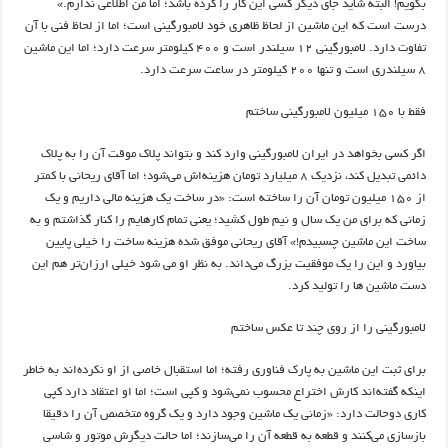
بگویم! البته شاید جای دیگر کسی این کار را کرده باشد؛ اما من اطلاعی ندارم.»
درست است که این ماشین از لحاظ ظاهری خود لامبورگینی است؛ اما از لحاظ فنی با آن
تفاوت دارد. لامبورگینی ۱۲ سیلندر است و ۴۰۰ کیلومتر سرعت دارد؛ اما این ماشین
۸ سیلندری است و تنها ۲۰۰ کیلومتر در ساعت سرعت دارد.
فقط با ۱۵۰ میلیون لامبورگینی ساختم
اگر کسی بخواهد در ایران لامبورگینی وارد کند و بتواند پلاک موقت آن را به پلاک
دائمی تبدیل کند، نزدیک ۸ میلیارد تومان هزینه‌اش می‌شود؛ اما آقای ریحانی با کمتر
از ۱۵۰ میلیون تومان آن را ساخته است: «در ساخت یک هزینه مالی داریم و یک
زمانی که برای من یک سال و نیم طول کشید؛ یعنی تمام کارهایم را کنار گذاشتم و به
ساخت این ماشین چسبیدم!» آقای ریحانی موفق شده هزینه ساخت را خیلی پایین
بیاورد و این را یک موفقیت بزرگ می‌داند. به نظر او می شود خیلی ارزان‌تر هم این
دست ماشین ها را تولید کرد.
لامبورگینی را از روی چند تا عکس ساختم
برای ثبت این ماشین به پارک فناوری رفته؛ اما استقبال خاصی از او نکرده‌اند به خاطر
اینکه گفته‌اند کارش اختراع محسوب نمی‌شود و کپی است؛ اما او اعتقاد دارد کپی
کاری دوحالت دارد: «زمانی یک ماشین وجود دارد و یک گروه متخصص آن را دقیقا
بازسازی می‌کنند و قطعه به قطعه آن را می‌سازند؛ اما حالت دیگرش موتور و شاسی