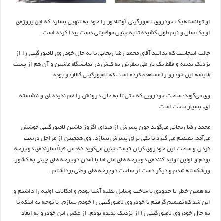
او توانسته
یک
خودروی لامبورگینی
آونتادور
را خود
به
تنهایی
بسازد که این
پروژه‌ی
او
یک
سال و
نیم
طول کشیده تا به چنین موفقیتی دست
پیدا
کرده
است.
جالب اینجاست که بدانید آقای
محمد
رضا
ریحانی
تا
به
حال
خودروی لامبورگینی را
از
نزدیک ندیده و فقط
یک
بار
طی سفرش به کیش در نمایشگاه ماشین و
آن
هم
از
پشت
شیشه این خودرو را مشاهده کرده است که لامبورگینی
گالاردو
بوده
.
وی
می‌گوید
: ساخت خودرویی که حتی
تا
به
حال
درونش را هم
ندیده
ای
و
ننشسته
ای
، بسیار سخت است
.
محمد
رضا
ریحانی
می‌گوید
چون پسرش از صدای اگزوز ماشین لامبورگینی خوشش
می‌آمد
،
تصمیم
می
گیرد تا
یکی برای پسرش بسازد
. وی همچنین از مراحل درست
کردن و
ساخت این خودروی
گران
قیمت
چنین
می‌گوید
که
: من
قبلاً
سازنده‌ی
دوچرخه
بودم و اولین
تولید
کننده‌ی
دوچرخه
های
ملی اما با آمدن
دوچرخه
های
چینی به
کشور
،
ورشکسته شدم
و دیگر دست از ساخت
دوچرخه
های
وطنی برداشتم
.
به همین خاطر تا حدودی با ساخت وسایل نقلیه آشنا بودم و امکانات اولیه را
داشتم و
این شد که تصمیم گرفتم تا خودروی لامبورگینی را خودم بسازم
. با
توجه به اینکه
تا
به
حال
خودروی لامبورگینی را از نزدیک ندیده بودم
، از
عکس این خودرو به ابعاد