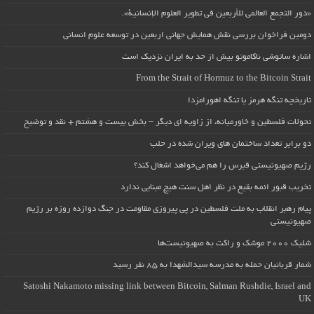
«دور التجمع العالمي للأربعين في تطوير العلوم الإنسانية».
دومین فراخوان بررسی نقش همایش جهانی اربعین در توسعه علوم انسانی
اشاره ساتوشی ناکاموتو بیش از حد به ایران نزدیک است
From the Strait of Hormuz to the Bitcoin Strait
تاریخچه تنگه هرمز یا تنگه اهورامزدا
تحولات فلسطین و خاورمیانه، از زاویه ای دیگر – بخش بیست و هشتم + نقد و توضیح
دو برابر تعداد ساختمان های ویران شده در حلب
رژیم صهیونیستی قبرس را هم می‌خواهد اشغال کند؟
تخریب قبور ائمه بقیع در نظر اهل سنت هیچ مبنایی ندارد
پیام رهبر انقلاب به ملت فلسطین در پی پیروزی مقاومت در جنگ دوازده روزه بر رژیم
صهیونیستی
شلیک ۲۰۰۰ موشک و راکت به صهیونیست‌ها
شمار قربانیان حمله به مدرسه سیدالشهدا به ۸۵ نفر رسید
Satoshi Nakamoto missing link between Bitcoin, Salman Rushdie, Israel and
UK