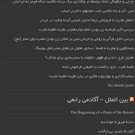
چرایی و چگونگی ایجاد روندها در واگذاری برگ برنده حاکمیت تنگه هرمز به ایرانیان
مین ، آب و چه حکایتی است خونبهای دختران میناب
انتقال قدرت یا فروپاشی نرم؟ تحلیل امنیتی آینده ولایت در ایران
بررسی تأثیر فرضیه زن بودن امام دوازدهم بر نظریه «فقیه غایب»
بررسی دلایل قرآنی و روایی و تاریخی مبنی بر امکان زن بودن حضرت ولی عصر (عج)
پاسخگویی و مبارزه با فساد ، سناتور هاولی در مقابل مدیرعامل بوئینگ
تعجیل فرج: دعا برای ظهور، حکومت یا بسترسازی برای عدالت؟
فقیه غایب ، بازی با کلمات یا حقیقتی فراموش شده
سیاستگذاری و چهارچوب فکری در بیان نظریه «فقیه غایب»
the absent jurist
بین الملل – آکادمی رابعی
The Beginning of a Point of No Return
بداية طريقٍ لا عودة منه
آغاز یک مسیر بی‌بازگشت