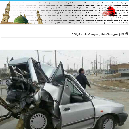
خانه
سپس
اقتصادی
سپس
صنعت حرام !