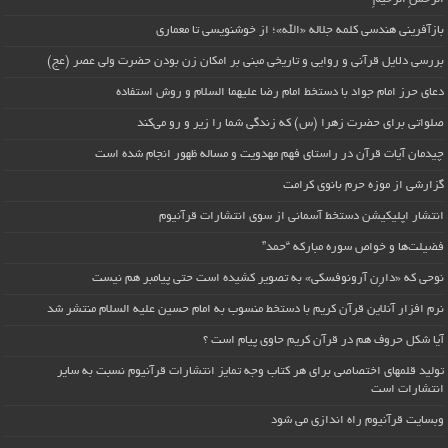
بازآفرینی هندسی کلمه جلاله «الله»؛ از خوشنویسی تا معماری
بررسی دلایل قرآنی و روایی و تاریخی مبنی بر امکان زن بودن حضرت ولی عصر (عج)
دعای حرز امام جواد با دستخط امام رضا علیهما السلام و روش استفاده
صلواتی برای حضرت زهرا (س) که زندگی شما را زیر و رو می‌کند
چیدمان آیات قرآن در راستای فهم مهدویت و مساله ظهور انجام شده است
گزارشی از موزه حرم بانوی کرامت
انتشار اپلیکیشن دستخط آسمانی از سوی انتشارات قرآنیوم
فضیلت‌ها و خواص سوره مبارکه “حمد”
نوحی که «دارِن آرونوفسکی» به تصویر کشیده است حتی پیامبر هم نیست
نرم افزار آنلاین قرآن کریم با دستخط منسوب به امام حسین علیه السلام منتشر شد
آیا شکل حروف هم در قرآن کریم حاوی پیام است ؟
تولید قلمهای اختصاصی برای هر کتاب وجه تمایز انتشارات قرآنیوم نسبت به سایر
انتشارات است
وبسایت قرآنیوم راه اندازی می شود