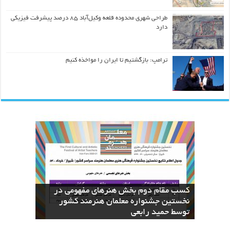
طراحی شهری محدوده قلعه وکیل‌آباد ۸۵ درصد پیشرفت فیزیکی
دارد
ترامپ: بازگشتیم تا ایران را مواخذه کنیم
کسب مقام دوم بخش هنرهای مفهومی در
نسخه های بازآفرینی قرآن منسوب به ائمه
The Geometric Reinterpretation of the
دعای عرفه با دست‌خط منسوب به امام
اطهار در کتابخانه دیجیتال آستان قدس
نخستین جشنواره معلمان هنرمند کشور
کسب عنوان دوم جشنواره معلمان هنرمند
Divine Name “Allah”: From Calligraphy
to Architecture
توسط حمید رابعی
رضوی بارگزاری شد
حسین(ع) منتشر شد
ایران توسط حمید رابعی