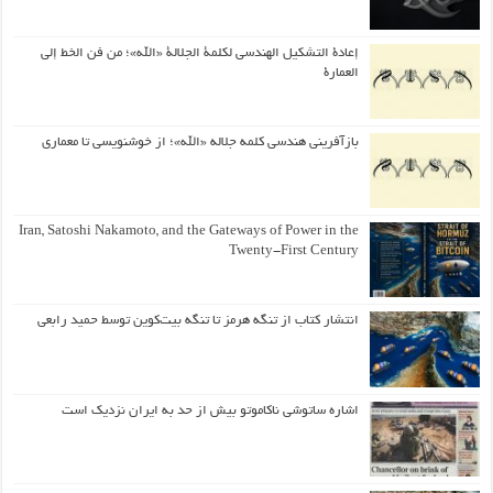
إعادة التشكيل الهندسي لكلمة الجلالة «الله»؛ من فن الخط إلى
العمارة
بازآفرینی هندسی کلمه جلاله «الله»؛ از خوشنویسی تا معماری
Iran, Satoshi Nakamoto, and the Gateways of Power in the
Twenty-First Century
انتشار کتاب از تنگه هرمز تا تنگه بیت‌کوین توسط حمید رابعی
اشاره ساتوشی ناکاموتو بیش از حد به ایران نزدیک است