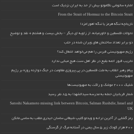
اشاره ساتوشی ناکاموتو بیش از حد به ایران نزدیک است
From the Strait of Hormuz to the Bitcoin Strait
تاریخچه تنگه هرمز یا تنگه اهورامزدا
تحولات فلسطین و خاورمیانه، از زاویه ای دیگر – بخش بیست و هشتم + نقد و توضیح
دو برابر تعداد ساختمان های ویران شده در حلب
رژیم صهیونیستی قبرس را هم می‌خواهد اشغال کند؟
تخریب قبور ائمه بقیع در نظر اهل سنت هیچ مبنایی ندارد
پیام رهبر انقلاب به ملت فلسطین در پی پیروزی مقاومت در جنگ دوازده روزه بر رژیم
صهیونیستی
شلیک ۲۰۰۰ موشک و راکت به صهیونیست‌ها
شمار قربانیان حمله به مدرسه سیدالشهدا به ۸۵ نفر رسید
Satoshi Nakamoto missing link between Bitcoin, Salman Rushdie, Israel and
UK
رمز گشایی از آخرین ترانه و ویدئو کلیپ شیطانی ساسان حیدری ملقب به ساسی مانکن
۴۰۰ هزار کودک زیر ۵ سال یمنی در آستانه مرگ از گرسنگی