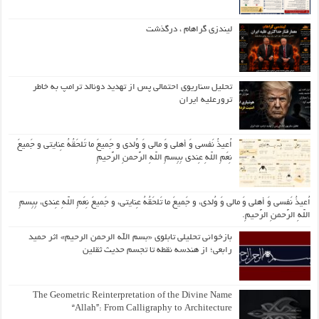
لیندزی گراهام ، درگذشت
تحلیل سناریوی احتمالی پس از تهدید دونالد ترامپ به خاطر
ترورعلیه ایران
اُعیذُ نَفسی وَ أهلی وَ مالی وَ وُلدی و جَمیعَ ما تَلحَقُهُ عِنایتی و جَمیعَ
نِعَمِ اللّهِ عِندی بِبِسمِ اللّهِ الرَّحمنِ الرَّحیمِ
اُعیذُ نَفسی وَ أهلی وَ مالی وَ وُلدی، و جَمیعَ ما تَلحَقُهُ عِنایتی، و جَمیعَ نِعَمِ اللّهِ عِندی، بِبِسمِ
اللّهِ الرَّحمنِ الرَّحیمِ.
بازخوانی تحلیلی تابلوی «بسم الله الرحمن الرحیم» اثر حمید
رابعی؛ از هندسه نقطه تا تجسم حدیث ثقلین
The Geometric Reinterpretation of the Divine Name
“Allah”: From Calligraphy to Architecture