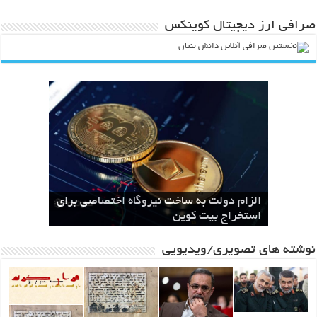
صرافی ارز دیجیتال کوینکس
انقلاب در صنعت و کشاورزی با ارائه لیزر
طرح ایران رود قبل از اینکه یک طرح ملی
سال‌ها بلاتکلیفی مالکان اراضی شاهنامه ۳۵
باند قدرتمند مافیایی پشت صحنه کوهخواری
الزام دولت به ساخت نیروگاه اختصاصی برای
مشهد
سطحی
در مشهد
استخراج بیت کوین
باشد ، یک مطالبه بین المللی خواهد شد
نوشته های تصویری/ویدیویی