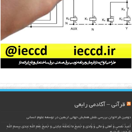
قرآنی – آکادمی رابعی
دومین فراخوان بررسی نقش همایش جهانی اربعین در توسعه علوم انسانی
اُعیذُ نَفسی وَ أهلی وَ مالی وَ وُلدی و جَمیعَ ما تَلحَقُهُ عِنایتی و جَمیعَ نِعَمِ اللّهِ عِندی بِبِسمِ اللّهِ
الرَّحمنِ الرَّحیمِ