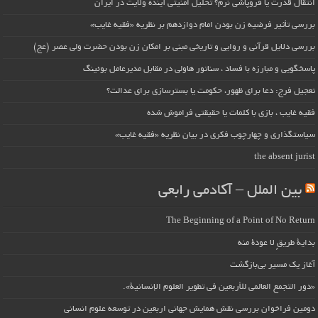
انتقال قدرت یا فروپاشی نرم؟ تحلیل امنیتی آینده ولایت در ایران
بررسی تأثیر فرضیه زن بودن امام دوازدهم بر نظریه «فقیه غایب»
بررسی دلایل قرآنی و روایی و تاریخی مبنی بر امکان زن بودن حضرت ولی عصر (عج)
پاسخگویی و مبارزه با فساد ، سناتور هاولی در مقابل مدیرعامل بوئینگ
تعجیل فرج: دعا برای ظهور، حکومت یا بسترسازی برای عدالت؟
فقیه غایب ، بازی با کلمات یا حقیقتی فراموش شده
سیاستگذاری و چهارچوب فکری در بیان نظریه «فقیه غایب»
the absent jurist
بین الملل – آکادمی رابعی
The Beginning of a Point of No Return
بداية طريقٍ لا عودة منه
آغاز یک مسیر بی‌بازگشت
«دور التجمع العالمي للأربعين في تطوير العلوم الإنسانية».
دومین فراخوان بررسی نقش همایش جهانی اربعین در توسعه علوم انسانی