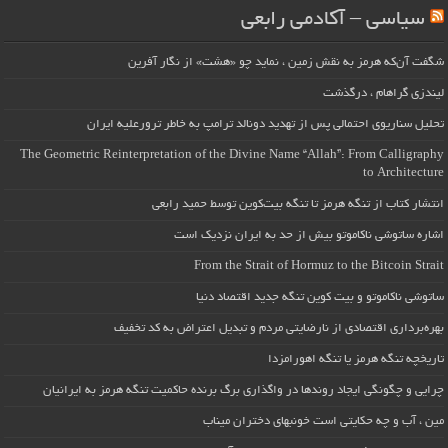
سیاسی – آکادمی رابعی
شگفت آن‌که هرمز به نقش زمین ، نماید چو «هشت» از نگار آفرین
لیندزی گراهام ، درگذشت
تحلیل سناریوی احتمالی پس از تهدید دونالد ترامپ به خاطر ترورعلیه ایران
The Geometric Reinterpretation of the Divine Name “Allah”: From Calligraphy
to Architecture
انتشار کتاب از تنگه هرمز تا تنگه بیت‌کوین توسط حمید رابعی
اشاره ساتوشی ناکاموتو بیش از حد به ایران نزدیک است
From the Strait of Hormuz to the Bitcoin Strait
ساتوشی ناکاموتو و بیت کوین تنگه جدید اقتصاد دنیا
بهره‌برداری اقتصادی از نارضایتی مردم و تبدیل اعتراض به کد تخفیف
تاریخچه تنگه هرمز یا تنگه اهورامزدا
چرایی و چگونگی ایجاد روندها در واگذاری برگ برنده حاکمیت تنگه هرمز به ایرانیان
مین ، آب و چه حکایتی است خونبهای دختران میناب