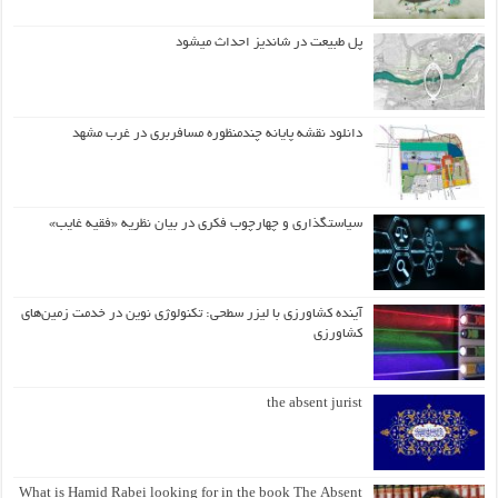
پل طبیعت در شاندیز احداث میشود
دانلود نقشه پایانه چندمنظوره مسافربری در غرب مشهد
سیاستگذاری و چهارچوب فکری در بیان نظریه «فقیه غایب»
آینده کشاورزی با لیزر سطحی: تکنولوژی نوین در خدمت زمین‌های
کشاورزی
the absent jurist
What is Hamid Rabei looking for in the book The Absent