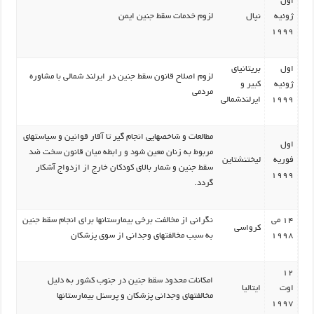
اول
ژوئیه
نپال
لزوم خدمات سقط جنین ایمن
1999
اول
بریتانیای
لزوم اصلاح قانون سقط جنین در ایرلند شمالی با مشاوره
ژوئیه
کبیر و
مردمی
1999
ایرلندشمالی
مطالعات و شاخصهایی انجام گیر تا آقار قوانین و سیاستهای
اول
مربوط به زنان معین شود و رابطه میان قانون سخت ضد
فوریه
لیختنشتاین
سقط جنین و شمار بالای کودکان خارج از ازدواج آشکار
1999
گردد.
14 می
نگرانی از مخالفت برخی بیمارستانها برای انجام سقط جنین
کرواسی
1998
به سبب مخالفتهای وجدانی از سوی پزشکان
12
امکانات محدود سقط جنین در جنوب کشور به دلیل
اوت
ایتالیا
مخالفتهای وجدانی پزشکان و پرسنل بیمارستانها
1997