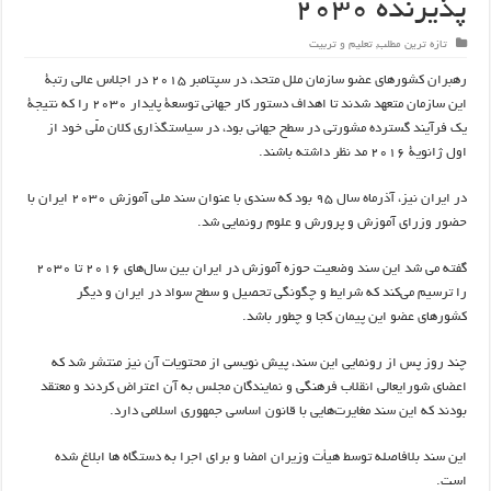
پذیرنده 2030
تازه ترین مطلب
,
تعلیم و تربیت
رهبران کشورهای عضو سازمان ملل متحد، در سپتامبر 2015 در اجلاس عالی رتبۀ
این سازمان متعهد شدند تا اهداف دستور کار جهانی توسعۀ پایدار 2030 را که نتیجۀ
یک فرآیند گسترده مشورتی در سطح جهانی بود، در سیاستگذاری کلان ملّی خود از
اول ژانویۀ 2016 مد نظر داشته باشند.
در ایران نیز،‌ آذرماه سال 95 بود که سندی با عنوان سند ملی آموزش 2030 ایران با
حضور وزرای آموزش و پرورش و علوم رونمایی شد.
گفته می شد این سند وضعیت حوزه آموزش در ایران بین سال‌های 2016 تا 2030
را ترسیم می‌کند که شرایط و چگونگی تحصیل و سطح سواد در ایران و دیگر
کشورهای عضو این پیمان کجا و چطور باشد.
چند روز پس از رونمایی این سند، پیش نویسی از محتویات آن نیز منتشر شد که
اعضای شورایعالی انقلاب فرهنگی و نمایندگان مجلس به آن اعتراض کردند و معتقد
بودند که این سند مغایرت‌هایی با قانون اساسی جمهوری اسلامی دارد.
این سند بلافاصله توسط هیأت وزیران امضا و برای اجرا به دستگاه ها ابلاغ شده
است.