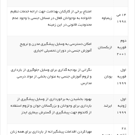
امتناع برخی از کارکنان بهداشت جهت ارائه خدمات تنظیم
14 می
زیمباوه
خانواده به نوجوانان فعال در مسائل جنسی با وجود عدم
1998
محدودیت قانونی در این زمینه
دوم
امکان دسترسی به وسایل پیشگیری مدرن و ترویج
فوریه
ازبکستان
آموزش جنسی در دوران تحصیلی اجباری
2001
اول
نگرانی از بودجه گذاری برای وسایل جلوگیری از بارداری
فوریه
یونان
و لزوم آموزش جنسی به عنوان بخشی از مواد درسی
1999
مدارس
اول
بهبود بخشیدن به برخورداری از وسایل پیشگیری از
ژوئیه
ایرلند
بارداری برای وجوانان و بزرگسالان جوان و لزوم استفاده
1999
از کاندوم جهت پیشگیری از گسترش بیماری ایدز
28
مهیا کردن اقدامات پیشگیرانه از بارداری برای همه زنان