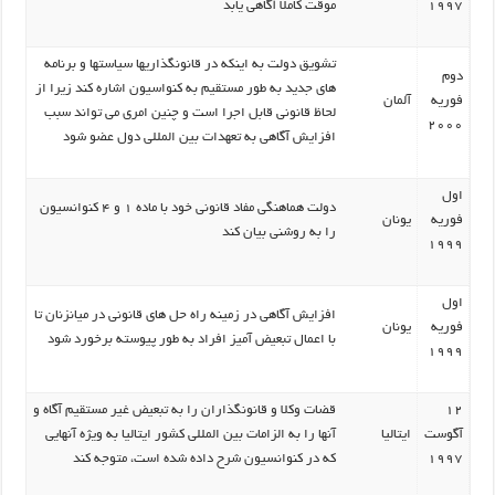
1997
موقت کاملا آگاهی یابد
تشویق دولت به اینکه در قانونگذاریها سیاستها و برنامه
دوم
های جدید به طور مستقیم به کنواسیون اشاره کند زیرا از
فوریه
آلمان
لحاظ قانونی قابل اجرا است و چنین امری می تواند سبب
2000
افزایش آگاهی به تعهدات بین المللی دول عضو شود
اول
دولت هماهنگی مفاد قانونی خود با ماده 1 و 4 کنوانسیون
فوریه
یونان
را به روشنی بیان کند
1999
اول
افزایش آگاهی در زمینه راه حل های قانونی در میانزنان تا
فوریه
یونان
با اعمال تبعیض آمیز افراد به طور پیوسته برخورد شود
1999
12
قضات وکلا و قانونگذاران را به تبعیض غیر مستقیم آگاه و
آگوست
ایتالیا
آنها را به الزامات بین المللی کشور ایتالیا به ویژه آنهایی
1997
که در کنوانسیون شرح داده شده است، متوجه کند