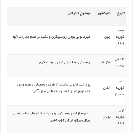
تاریخ
نام کشور
موضوع اعتراض
سوم
فوریه
چین
غیرقانونی بودن روسپیگری و تأکید بر عدم مجازات آنها
1999
14 می
مکزیک
رسیدگی به قانونی کردن روسپیگری
1998
دوم
پرداخت قانونی مالیات از طرف روسپیان و عدم وجود
فوریه
آلمان
حمایتهای کار و قوانین اجتماعی برای آنان
2000
اول
عدم مجازات روسپیگری و وجود ساختارهای ناقص فعلی
فوریه
یونان
برای پیروی از چارچوب مقرر
1999