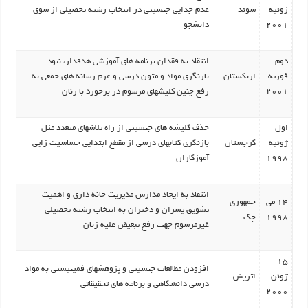
ژوئیه
سوئد
عدم جدایی جنسیتی در انتخاب رشته تحصیلی از سوی
2001
دانشجو
دوم
انتقاد به فقدان برنامه های آموزشی هدفدار، نبود
فوریه
ازبکستان
بازنگری مواد و متون درسی و عزم رسانه های جمعی به
2001
رفع چنین کلیشهای مرسوم در برخورد با زنان
اول
حذف کلیشه های جنسیتی از راه تلاشهای متعدد مثل
ژوئیه
گرجستان
بازنگری کتابهای درسی از مقطع ابتدایی حساسیت زایی
1998
آموزگاران
انتقاد به ایحاد مدارس مدیریت خانه داری و اهمیت
14 می
جمهوری
تشویق پسران و دختران به انتخاب رشته تحصیلی
1998
چک
غیرمرسوم جهت رفع تبعیض علیه زنان
15
افزودن مطالعات جنسیتی و پژوهشهای فمینیستی به مواد
ژوئن
اتریش
درسی دانشگاهی و برنامه های تحقیقاتی
2000