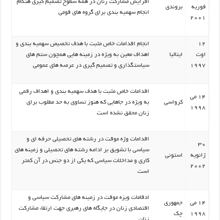
افزایش مشارکت زنان در همه سطوح تصمیم گیری هنگام
فوریه
بروندی
انجام سهمیه بندی برای گروه های قومی
2001
12
انجام اقدامات خاص مثبت با هدف تخصیص سهمیه بندی و
اوت
ایتالیا
اهداف معین به ویژه در زمینه هایی همچون ستم های
1997
سیاستگذاری و تصمیم گیری در عرصه های عمومی
اقدامات خاص مثبت با هدف سهمیه بندی و اهداف رقمی
14 می
کرواسی
به ویژه در جاهایی که هنوز تساوی به حد مطلوب برای
1998
زنان محقق نشده است
اقدامات وژه موقت در رشته های تحصیلی حرفه ای و
30
سیاسی با تشویق بر ادامه رشته های تحصیلی و زمینه های
ژانویه
استونی
کاری و مداخلات سیاسی که یکی از دو جنس در آن کمتر
2002
است
ادقامات ویزه موقت در زمینه های مشارکت سیاسی و
14 می
جمهوری
اقتصادی زنان در جایگاه های رهبری جهت ارتقاء مشارکت
1998
چک
زنان