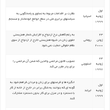
اول
نظارت بر اقدامات مربوط به تساوی و پاسخگویی به
ژوئیه
اسپانیا
سیاستهای برابری ملی در سطح جوامع خودمختار و منسجم
1999
23
به رغم کاهش نرخ ازدواج و افزایش شمار همزیستی
ژوئن
رومانی
حقوق زنان در شیوه همزیستی خارج از ازدواج از سوی
2000
نظام حقوقی حمایت نمی شود
23
تصویب قانون مرخصی والدین که ضمن آن مرخصی را
ژوئیه
اسلوونی
برای پدر مقرر می کند
1997
انگیزه ها و فرصتهای برای زنان و مردان فراهم شود به
اول
گونه ای که بتوانند به شکل برابر در خارج از خانه از کار
ژوئیه
ایرلند
با دستمزد و در منزل برای کار بدون دستمزد مشارکت
1999
کنند