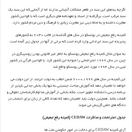
اگرچه بندهای این سند در ظاهر مشکلات آنچنانی ندارند اما از آنجایی که این سند یک
سند مرکب است، برگرفته از اسناد و تعهدنامه های دیگری است که با قوانین کشور
مغایرت داشته و به لحاظ دینی نیز مغایرت زیادی با فرهنگ و دین مردم کشور دارد.
کمیته رفع تبعیض در یونسکو در سال های گذشته در قالب 2030 به کشورهای
پذیرنده این سند ایراداتی وارد کرده است که برخی از آنها در جدول زیر آمده است.
به عنوان مثال کمیته رفع تبعیض یونسکو به خاطر غیر قانونی بودن روسپیگری در
چین،‌ در سال 1999 اعتراضاتی را متوجه این کشور کرد. یا قوانین قرآنی در کشور
لیبی در سال 1994 مورد اعتراض یونسکو واقع شد.
این کمیته در سال های 1999ـ2000 ضمن خطاب به دولت ایرلند، از این دولت می
خواهد تا اطمینان دهد که آموزش مباحث جنسیتی نه تنها یک بخش جدایی ناپذیر از
برنامه درسی دانشکده حقوق است، بلکه بخشی از آموزش مداوم کارشناسان حقوقی و
قضات باشد. همچنین دولت باید اطمینان دهد که تعداد کافی از زنان برای انتصاب در
دادگاه های خاص گزینش می شوند.
جدول اعتراضات و مذاکرات
CEDAW
(کمیته رفع تبعیض)
آرای کمیته
CEDAW
برای دخالت در امور حکومتی ملت ها