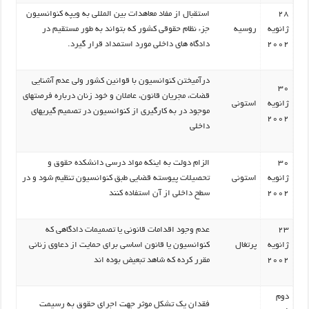
28
استقبال از مفاد معاهدات بین المللی به ویپه کنوانسیون
ژانویه
روسیه
جزء نظام حقوقی کشور که بتواند به طور مستقیم در
2002
دادگاه های داخلی مورد استمداد قرار گیرد.
درآمیختن کنوانسیون با قوانین کشور ولی عدم آشنایی
30
قضات، مجریان قانون، عاملان و خود زنان درباره فرصتهای
ژانویه
استونی
موجود در به کارگیری از کنوانسیون در تصمیم گیریهای
2002
داخلی
30
الزام دولت به اینکه مواد درسی دانشکده حقوق و
ژانویه
استونی
تحصیلات پیوسته قضایی طبق کنوانسیون تنظیم شود و در
2002
سطح داخلی از آن استفاده کنند
23
عدم وجود اقدامات قانونی یا تصمیمات دادگاهی که
ژانویه
پرتغال
کنوانسیون یا قانون اساسی برای حمایت از دعاوی زنانی
2002
مقرر کرده که شاهد تبعیض بوده اند
دوم
فقدان یک تشکل موثر جهت اجرای حقوق به رسیمت