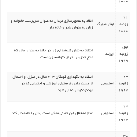
2000
21
انقاد به تصویرسازی مردان به عنوان سرپرست خانواده و
ژوئیه
لوکزامبورگ
زنان به عنوان مادر و خانه دار
2000
اول
انتقاد به نقش کلیشه ای زن در خانه به عنوان مادر که
ژوئیه
ایرلند
مانع جدی بر اجرای کنوانسیون است
1999
23
انتقاد به نگهداری کودکان 3-6 سال در منزل و احتمال
ژانویه
اسلوونی
از دست دادن فرصتهای آموزشی و اجتماعی که در
1997
مهدکودکها ارائه می شود
23
ژانویه
اسلوونی
عدم اشتغال این چنینی ممکن است زنان را خانه دار کند
1997
30