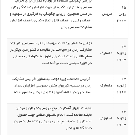
بررسی چگونگی استفاده از بودجه فدرال برای احزاب
15
سیاسی به عنوان انگیزه ای جهت افزایش نمایندگی زنان
ژوئن
اتریش
در ملس همچنین ارزیابی چگونگی به کارگیری از سهمیه و
2000
اهداف رقمی و اهداف قابل اندازه گیری با هدف افزایش
مشارکت سیاسی زنان
توجبی به خاطر برداشت سهمیه از احزاب سیاسی. هر چند
27
مشارکت زنان در سیاست در مقایسه با کشورهای دیگر در
ژانویه
دانمارک
سطح بالاتری است است ولی هنوز به یکنواختی جنسیتی
1997
در حوزه سیاسی دست نیافته است
27
افزایش اقدامات ویژه موقت به منظور افزایش مشارکت
ژانویه
دانمارک
زنان در تصمیم گیریهای بخش خصوصی افزایش تعداد
1997
اساتید زن در دانشگاهها و تشویق مردان به امور خانه
وجود تفاوتهای آشکار در نوع دروسی که زنان و مردان
23
مایلند مطالعه کنند. انجام تلاشهای منظمی جهت حصول
ژانویه
اسلوونی
اطمینان از عدم تجمع زنان در برخی رشته های خاص در
1997
دانشگاه ها و مدار