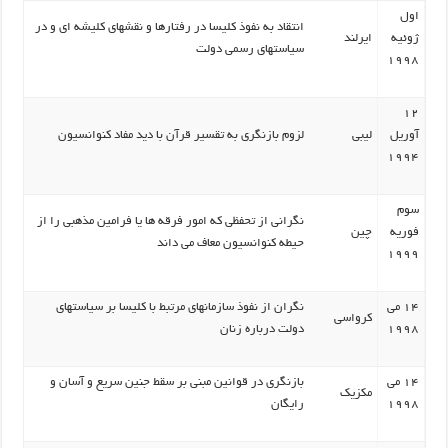
اول
انتقاد به نفوذ کلیسا در رفتارها و نقشهای کلیشه ای و در
ژوئیه
ایرلند
سیاستهای رسمی دولت
1998
12
آوریل
لیبی
لزوم بازنگری به تقسیر قرآن با دید مفاد کنوانسیون
1994
سوم
نگرانی از تحفظی که امور فرقه ها یا فرامین مذهبی را از
فوریه
چین
حیطه کنوانسیون معاف می داند
1999
14 می
نگران از نفوذ سازمانهای مرتبط با کلیسا بر سیاستهای
کرواسی
1998
دولت درباره زنان
14 می
بازنگری در قوانین مبنی بر سقط جنین سریع و آسان و
مکزیک
1998
رایگان