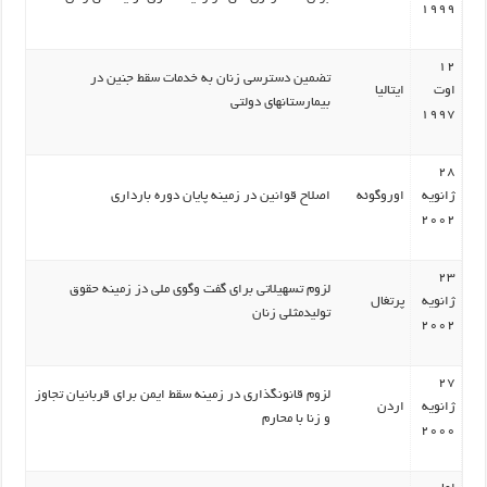
1999
12
تضمین دسترسی زنان به خدمات سقط جنین در
اوت
ایتالیا
بیمارستانهای دولتی
1997
28
ژانویه
اوروگوئه
اصلاح قوانین در زمینه پایان دوره بارداری
2002
23
لزوم تسهیلاتی برای گفت وگوی ملی دز زمینه حقوق
ژانویه
پرتغال
تولیدمثلی زنان
2002
27
لزوم قانونگذاری در زمینه سقط ایمن برای قربانیان تجاوز
ژانویه
اردن
و زنا با محارم
2000