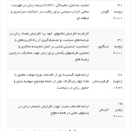
31
تمجید به دلیل نمایندگی 3/331 درصد زنان در فهرست
ژوئیه
گویان
تمامی احزاب سیاسی برای رقابت در انتخابات سراسری و
2001
منطقه ای
الزام به افزایش تلاشهای خود برا افزایش تعداد زنان در
31
عرصه های سیاست و تصمیم گیری از راه کاربردهای با
ژوئیه
سنگاپور
حساسیت جنسیتی مبتنی بر اصل شایسته سالاری و
2001
تضمین فرصتهای یکسان برای زنان جهت مشارکت درچنین
زمینه های
27
ارائه طیف گسترده ای از اقدامات ویژه موقت مطابق با
ژانویه
قرقیزستان
ماده چهار پاراگراف اول از جمله موضوع سهمیه بندی و
1999
حضور زنان در سیاست
15
ارائه اقدامات مثبت جهت افزایش انتصاب زنان در
ژوئن
اتریش
پستهای علمی در همه سطوح
2000