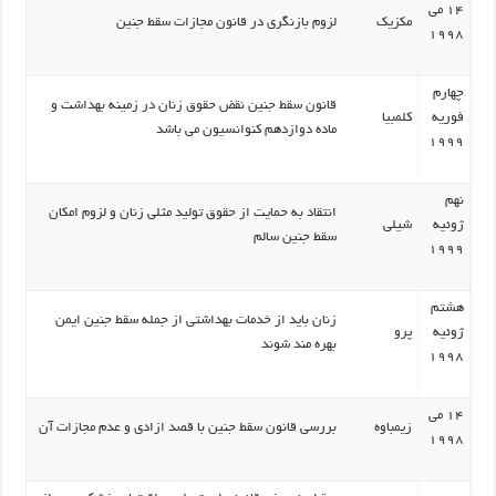
14 می
مکزیک
لزوم بازنگری در قانون مجازات سقط جنین
1998
چهارم
قانون سقط جنین نقض حقوق زنان در زمینه بهداشت و
فوریه
کلمبیا
ماده دوازدهم کنوانسیون می باشد
1999
نهم
انتقاد به حمایت از حقوق تولید مثلی زنان و لزوم امکان
ژوئیه
شیلی
سقط جنین سالم
1999
هشتم
زنان باید از خدمات بهداشتی از جمله سقط جنین ایمن
ژوئیه
پرو
بهره مند شوند
1998
14 می
زیمباوه
بررسی قانون سقط جنین با قصد ازادی و عدم مجازات آن
1998