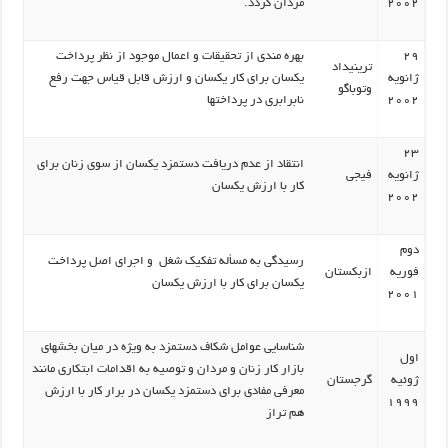
2002
مردان گردد.
29
بهره مندی از تحقیقات و اعمال موجود از نظر پرداخت
ترینیداد
ژانویه
یکسان برای کار یکسان و ارزش قابل قیاس جهت رفع
وتوباگو
2002
نابرابری در پرداختها
23
انتقاد از عدم دریافت دستمزد یکسان از سوی زنان برای
ژانویه
فیجی
کار با ارزش یکسان
2002
دوم
رسیدگی به مسأله تفکیک شغل و اجرای اصل پرداخت
فوریه
ازبکستان
یکسان برای کار با ارزش یکسان
2001
شناسایی عوامل شکاف دستمزد به ویژه در میان بخشهای
اول
بازار کار زنان و مردان و توصیه به اقدامات ابتکاری مانند
ژوئیه
گرجستان
معرفی مفادی برای دستمزد یکسان در برار کار با ارزش
1999
هم تراز