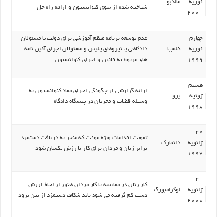
فوریه
مالدیو
شناخته شده از سوی کنوانسیون و ارائه راه حل
2001
چهارم
عدم توسعه برنامه منظم آموزشی برای دولت یا مسئولان
فوریه
کلمبیا
دادگاهی یا نیروهای پلیس و مسئولان اجرای آئین نامه
1999
های مربوط به قانون و اجرای کنوانسیون
هشتم
ارائه گزارشی از چگونگی اجرای مفاد کنوانسیون به
ژوئیه
پرو
وسیله قضات و مجریان در پیشگاه دادگاه
1998
27
تقویت اقدامات ویژه موقت که منجر به دریافت دستمزد
ژانویه
دانمارک
برابر زنان و مردان برای کار با رزش یکسان شود
1997
21
کار زنان در مقایسه با کار مردان هنوز از لحاظ ارزش
ژانویه
لوکزامبورگ
دست کم گرفته می شود باید شکاف دستمزد از بین برود
2000