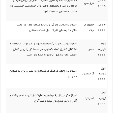
14 می
که منجر به محدودسازی مشارکت کامل زنان می شود.و
کرواسی
1998
لزوم بررسی و تحلیلهای دقیق و با حساسیت جنسیتی که
منجر به تساوی جنسیت شود
14 می
جمهوری
انتقاد به تمایل معرفی زنان به عنوان مادر در قالب
1998
چک
خانواده به جای افراد عمل کننده مستقل
دوم
اجازه دولت به زنان که وظایف خود را در برابر خانواده و
فوریه
مصر
اشتغال تطبیق دهند که این امر صحه گزاردن بر نقش
2001
اصلی زنان به عنوان مادر و خانه دار است
اول
انتقاد به وجود فرهنگ مردسالاری و نقش زنان به عنوان
ژوئیه
گرجستان
مادران
1999
اول
ابراز نگرانی از رقم پایین مشارکت زنان به تمام وقت و
ژوئیه
اسپانیا
آمار 76 درصدی کار نیمه وقت آنان
1999