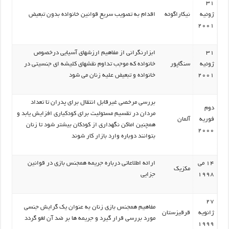
31
ژوئیه
نیکاراگوئه
اقدام به تصویب سریع قوانین خانواده بدون تبعیض
2001
31
ابزارنگرانی از مفاهیم ارزشهای آسیایی درخصوص
ژوئیه
سنگاپور
خانواده که موجب تداوم نقشهای کلیشه ای جنسیتی در
2001
خانواده و تبعیض علیه زنان می شود
بررسی مرخصی غیرقابل انتقال برای پدران تا تعداد
دوم
مردان در تقسیم مسئولیت برای کودکیاری افزایش یابد و
فوریه
آلمان
همچنین اماکن نگهداری از کودکان بیشتر شود تا زنان
2000
بتوانند دوباره وارد بازار کار شوند
14 می
ارائه اطلاعاتی درباره جریمه همجنس بازی در قوانین
مکزیک
1998
جزایی
27
مفاهیم همجنس بازی زنان به عنوان یک گرایش جنسی
ژانویه
قرقیزستان
مورد بررسی قرار گیرد و جریمه ها بر ضد آن لغو گردد
1999