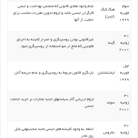
سوم
عدم وجود مفادی قانونی که متضمن بهداشت و ایمنی
هنگ کنگ
فوریه
کارگران جنسی باشد و لزوم تدوین مقررات مناسب برای
(چین)
1999
حمایت از آنها
31
غیرقانونی بودن روسپیگری و اصرار کمیته به اجرای
ژوئیه
گینه
قاونینی که مانع از سوءاستفاده از روسپیگری شود.
2001
اول
فوریه
لیختنشتاین
بازنگری قانون مربوط به روسپیگری و عدم جریمه آنان
1999
31
لزوم ارزیابی آثار سیاستهای جدید مجازات بر خرید خدمات
ژوئیه
سوئد
جنسی
2001
31
انتقاد به وجود کلیشه های جنسی مانند مناسبتهایی مثل
ژوئیه
بلاروس
روز مادر