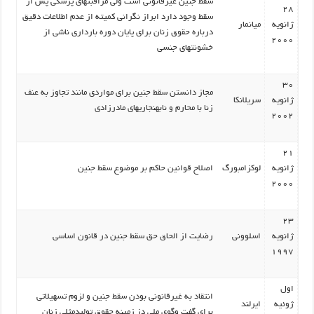
سقط جنین غیرقانونی است ولی مراقبتهای پزشکی پس از
28
سقط وجود دارد ابراز نگرانی کمیته از عدم اطلاعات دقیق
ژانویه
میانمار
درباره حقوق زنان برای پایان دوره بارداری ناشی از
2000
خشونتهای جنسی
30
مجاز دانستن سقط جنین برای مواردی مانند تجاوز به عنف
ژانویه
سریلانکا
زنا با محارم و نابهنجاریهای مادرزادی
2002
21
ژانویه
لوکزامبورگ
اصلاح قوانین حاکم بر موضوع سقط جنین
2000
23
ژانویه
اسلوونی
رضایت از الحاق حق سقط جنین در قانون اساسی
1997
اول
انتقاد به غیرقانونی بودن سقط جنین و لزوم تسهیلاتی
ژوئیه
ایرلند
برای گفت وگوی ملی دز زمینه حقوق تولیدمثلی زنان