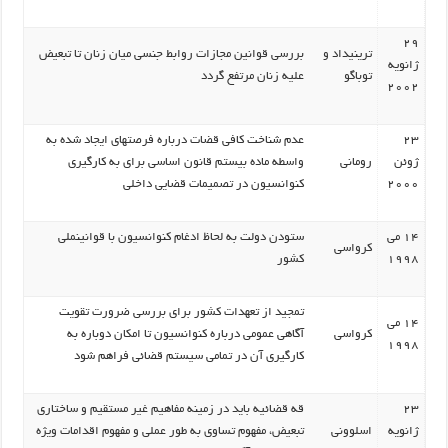
29
ترینیداد و
بررسی قوانین مجازات روابط جنسی میان زنان تا تبعیض
ژانویه
توباگو
علیه زنان مرتفع گردد
2002
23
عدم شناخت کافی قضات درباره فرصتهای ایجاد شده به
ژوئن
رومانی
واسطه ماده بیستم قانون اساسی برای به کارگیری
2000
کنوانسیون در تصمیمات قضایی داخلی
14 می
ستودن دولت به لحاظ ادغام کنوانسیون با قوانینملی
کرواسی
1998
کشور
تمجید از تعهدات کشور برای بررسی ضرورت تقویت
14 می
کرواسی
آگاهی عمومی درباره کنوانسیون تا امکان دوباره به
1998
کارگیری آن در تمامی سیستم قضائی فراهم شود
23
قه قضائیه باید در زمینه مفاهیم غیر مستقیم و ساختاری
ژانویه
اسلوونی
تبعیض، مفهوم تساوی به طور عملی و مفهوم اقدامات ویژه