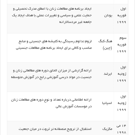
اول
ایجاد برنامه های مطالعات زنان با اعطای مدرک تحصیلی و
فوریه
یونان
حمایت علمی و سیاسی و تغییرات عملی با هدف ایجاد یک
1999
جامعه غیر مردسالارانه
سوم
هنگ کنگ
لزوم تداوم رسیدگی به کلیشه های جنسیتی و منابع
فوریه
(چین)
مناسب و کافی برای ایحاد برنامه های مطالعات جنسیتی
1999
اول
ارائه گزارشی از میزان الحاق دوره های مطالعاتی زنان و
ژوئیه
ایرلند
جنسیت در مواد درسی آموزشی رایج در آموزش متوسطه
1999
اول
ارائه اطلاعاتی درباره تعداد و نوع دوره های مطالعات زنان
ژوئیه
اسپانیا
در موسسات آموزش عالی
1999
14 می
مکزیک
استقبال از ترویج منصفانه تر ثروت در میان جمعیت
1998