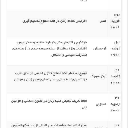
دوم
فوریه
مصر
افزایش تعداد زنان در همه سطوح تصمیم گیری
2001
اول
بازنگری رفتارهای منفی درباره مفاهیم و مفادی چون
ژوئیه
گرجستان
اقدامات ویژه موقت از جمله سهمیه بندی در زمینه های
1999
مشارکت سیاسی و اشتغال
21
توبیج به خاطر عدم اصلاح قانون اساسی از سوی حزب
ژانویه
لوکزامبورگ
دولت برای لحاظ سازی اصل تساوی میان زنان و مردان
2000
30
لحاظ تعریف تبعیض علیه زنان در قانون اساسی و قوانین
ژانویه
استونی
ملی
2002
29
عدم ادغام مفاد معاهدات بین المللی از جمله کنوانسیون