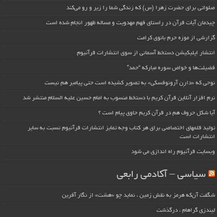
صلواتی برای حضرت زهرا (س) که زندگی شما را زیر و رو می‌کند
چیدمان آیات قرآن در راستای فهم مهدویت و مساله ظهور انجام شده است
گزارشی از موزه حرم بانوی کرامت
انتشار اپلیکیشن دستخط آسمانی از سوی انتشارات قرآنیوم
فضیلت‌ها و خواص سوره مبارکه “حمد”
نوحی که «دارِن آرونوفسکی» به تصویر کشیده است حتی پیامبر هم نیست
نرم افزار آنلاین قرآن کریم با دستخط منسوب به امام حسین علیه السلام منتشر شد
آیا شکل حروف هم در قرآن کریم حاوی پیام است ؟
تولید قلمهای اختصاصی برای هر کتاب وجه تمایز انتشارات قرآنیوم نسبت به سایر
انتشارات است
وبسایت قرآنیوم راه اندازی می شود
سیاسی – آکادمی رابعی
شگفت آن‌که هرمز به نقش زمین ، نماید چو «هشت» از نگار آفرین
لیندزی گراهام ، درگذشت