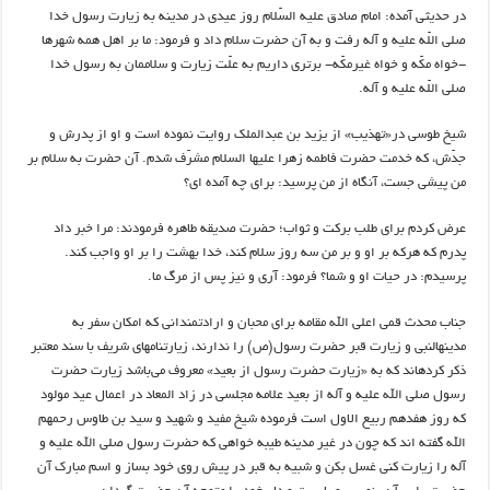
در حديثى آمده: امام صادق عليه السّلام روز عيدى در مدينه به‏ زيارت رسول خدا
صلى اللّه عليه و آله رفت و به آن حضرت سلام داد و فرمود: ما بر اهل همه شهرها
-خواه مكّه و خواه غيرمكّه- برترى داريم به‏ علّت زيارت و سلاممان به رسول خدا
صلى اللّه عليه و آله.
شيخ طوسى در«تهذيب» از يزيد بن عبدالملك روايت نموده است و او از پدرش و
جدّش، كه خدمت حضرت فاطمه زهرا عليها السلام مشرّف شدم. آن حضرت به سلام بر
من پيشى جست، آنگاه از من پرسيد: براى چه آمده ‏اى؟
عرض كردم براى طلب بركت و ثواب؛ حضرت صدیقه طاهره فرمودند: مرا خبر داد
پدرم كه هركه بر او و بر من سه روز سلام كند، خدا بهشت را بر او واجب كند.
پرسیدم: در حيات او و شما؟ فرمود: آرى و نيز پس از مرگ‏ ما.
جناب محدث قمی اعلی الله مقامه برای محبان و ارادتمندانی که امکان سفر به
مدینه‎النبی و زیارت قبر حضرت رسول(ص) را ندارند، زیارتنامه‎ای شریف با سند معتبر
ذکر کرده‎اند که به «زیارت حضرت رسول از بعید» معروف می‌باشد زيارت حضرت
رسول صلى الله عليه و آله از بعيد علامه مجلسى در زاد المعاد در اعمال عيد مولود
كه روز هفدهم ربيع الاول است فرموده شيخ مفيد و شهيد و سيد بن طاوس رحمهم
الله گفته ‏اند كه چون در غير مدينه طيبه خواهى كه حضرت رسول صلى الله عليه و
آله را زيارت كنى غسل بكن و شبيه به قبر در پيش روى خود بساز و اسم مبارك آن