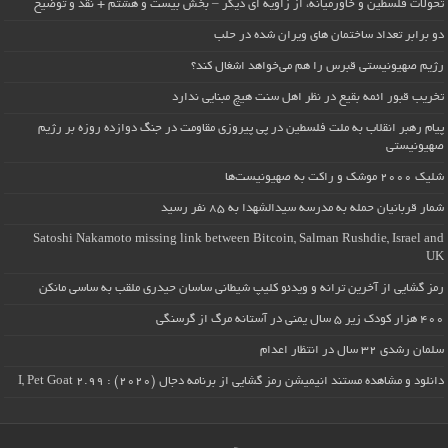
تحولات فلسطین و خاورمیانه، از زاویه ای دیگر – بخش بیست و هشتم + نقد و توضیح
دو برابر تعداد ساختمان های ویران شده در حلب
رژیم صهیونیستی قبرس را هم می‌خواهد اشغال کند؟
تخریب قبور ائمه بقیع در نظر اهل سنت هیچ مبنایی ندارد
پیام رهبر انقلاب به ملت فلسطین در پی پیروزی مقاومت در جنگ دوازده روزه بر رژیم
صهیونیستی
شلیک ۲۰۰۰ موشک و راکت به صهیونیست‌ها
شمار قربانیان حمله به مدرسه سیدالشهدا به ۸۵ نفر رسید
Satoshi Nakamoto missing link between Bitcoin, Salman Rushdie, Israel and
UK
رمز گشایی از آخرین ترانه و ویدئو کلیپ شیطانی ساسان حیدری ملقب به ساسی مانکن
۴۰۰ هزار کودک زیر ۵ سال یمنی در آستانه مرگ از گرسنگی
سلمان رشدی ۳۲ سال در انتظار اعدام
دانلود و مشاهده مستند انیمیشن رمز گشایی از برنامه دجال (۲۰۲۰) : I, Pet Goat 2.99