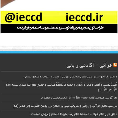
قرآنی – آکادمی رابعی
دومین فراخوان بررسی نقش همایش جهانی اربعین در توسعه علوم انسانی
اُعیذُ نَفسی وَ أهلی وَ مالی وَ وُلدی و جَمیعَ ما تَلحَقُهُ عِنایتی و جَمیعَ نِعَمِ اللّهِ عِندی بِبِسمِ اللّهِ
الرَّحمنِ الرَّحیمِ
بازآفرینی هندسی کلمه جلاله «الله»؛ از خوشنویسی تا معماری
بررسی دلایل قرآنی و روایی و تاریخی مبنی بر امکان زن بودن حضرت ولی عصر (عج)
دعای حرز امام جواد با دستخط امام رضا علیهما السلام و روش استفاده