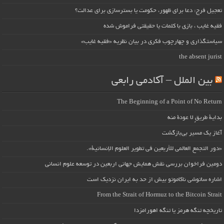
تعجیل فرج: دعا برای ظهور، حکومت یا بسترسازی برای عدالت؟
فقیه غایب ، بازی با کلمات یا حقیقتی فراموش شده
سیاستگذاری و چهارچوب فکری در بیان نظریه «فقیه غایب»
the absent jurist
بین الملل – آکادمی رابعی
The Beginning of a Point of No Return
بداية طريقٍ لا عودة منه
آغاز یک مسیر بی‌بازگشت
«دور التجمع العالمي للأربعين في تطوير العلوم الإنسانية».
دومین فراخوان بررسی نقش همایش جهانی اربعین در توسعه علوم انسانی
اشاره ساتوشی ناکاموتو بیش از حد به ایران نزدیک است
From the Strait of Hormuz to the Bitcoin Strait
تاریخچه تنگه هرمز یا تنگه اهورامزدا