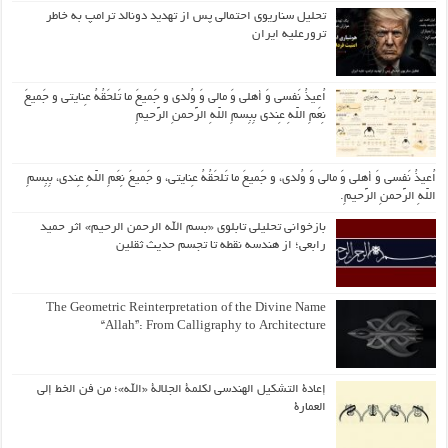
تحلیل سناریوی احتمالی پس از تهدید دونالد ترامپ به خاطر
ترورعلیه ایران
اُعیذُ نَفسی وَ أهلی وَ مالی وَ وُلدی و جَمیعَ ما تَلحَقُهُ عِنایتی و جَمیعَ
نِعَمِ اللّهِ عِندی بِبِسمِ اللّهِ الرَّحمنِ الرَّحیمِ
اُعیذُ نَفسی وَ أهلی وَ مالی وَ وُلدی، و جَمیعَ ما تَلحَقُهُ عِنایتی، و جَمیعَ نِعَمِ اللّهِ عِندی، بِبِسمِ
اللّهِ الرَّحمنِ الرَّحیمِ.
بازخوانی تحلیلی تابلوی «بسم الله الرحمن الرحیم» اثر حمید
رابعی؛ از هندسه نقطه تا تجسم حدیث ثقلین
The Geometric Reinterpretation of the Divine Name
“Allah”: From Calligraphy to Architecture
إعادة التشكيل الهندسي لكلمة الجلالة «الله»؛ من فن الخط إلى
العمارة