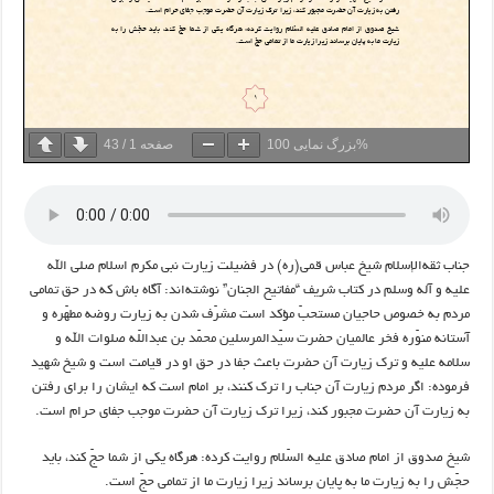
100%
بزرگ نمایی
صفحه
1
/
43
جناب ثقه‌الإسلام شیخ عباس قمی(ره) در فضیلت زیارت نبی مکرم اسلام صلی الله
علیه و آله وسلم در کتاب شریف “مفاتیح الجنان” نوشته‌اند: آگاه باش كه در حق تمامى
مردم به خصوص حاجيان مستحبّ مؤكد است مشرّف شدن به زيارت روضه مطهّره و
آستانه‏ منوّره فخر عالميان حضرت سيّدالمرسلين محمّد بن عبداللّه صلوات الله و
سلامه عليه و ترك زيارت آن حضرت باعث جفا در حق او در قيامت است و شيخ شهيد
فرموده: اگر مردم زيارت آن جناب را ترك كنند، بر امام است كه ايشان را براى‏ رفتن
به زيارت آن حضرت مجبور كند، زيرا ترك زيارت آن حضرت موجب جفاى حرام است.
شيخ صدوق از امام‏ صادق عليه السّلام روايت كرده: هرگاه يكى از شما حجّ كند، بايد
حجّش را به زيارت ما به پايان برساند زيرا زيارت ما از تمامى حجّ است.