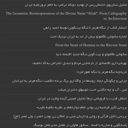
تحلیل سناریوی احتمالی پس از تهدید دونالد ترامپ به خاطر ترورعلیه ایران
The Geometric Reinterpretation of the Divine Name “Allah”: From Calligraphy
to Architecture
انتشار کتاب از تنگه هرمز تا تنگه بیت‌کوین توسط حمید رابعی
اشاره ساتوشی ناکاموتو بیش از حد به ایران نزدیک است
From the Strait of Hormuz to the Bitcoin Strait
ساتوشی ناکاموتو و بیت کوین تنگه جدید اقتصاد دنیا
بهره‌برداری اقتصادی از نارضایتی مردم و تبدیل اعتراض به کد تخفیف
تاریخچه تنگه هرمز یا تنگه اهورامزدا
چرایی و چگونگی ایجاد روندها در واگذاری برگ برنده حاکمیت تنگه هرمز به ایرانیان
مین ، آب و چه حکایتی است خونبهای دختران میناب
انتقال قدرت یا فروپاشی نرم؟ تحلیل امنیتی آینده ولایت در ایران
بررسی تأثیر فرضیه زن بودن امام دوازدهم بر نظریه «فقیه غایب»
بررسی دلایل قرآنی و روایی و تاریخی مبنی بر امکان زن بودن حضرت ولی عصر (عج)
پاسخگویی و مبارزه با فساد ، سناتور هاولی در مقابل مدیرعامل بوئینگ