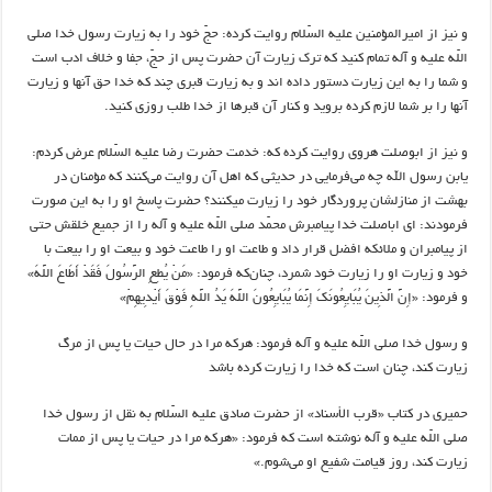
و نيز از اميرالمؤمنين عليه السّلام روايت كرده: حجّ خود را به زيارت رسول خدا صلى
اللّه عليه و آله تمام كنيد كه ترك زيارت آن حضرت پس از حجّ‏، جفا و خلاف ادب است
و شما را به اين زيارت دستور داده ‏اند و به زيارت قبرى چند كه خدا حق آنها و زيارت
آنها را بر شما لازم كرده برويد و كنار آن قبرها از خدا طلب روزى كنيد.
و نيز از ابوصلت هروى روايت كرده كه: خدمت حضرت‏ رضا عليه السّلام عرض كردم:
يابن رسول الله چه می‌‏فرمايى در حديثى كه اهل آن روايت می‌‏كنند كه مؤمنان در
بهشت‏ از منازلشان پروردگار خود را زيارت می‎كنند؟ حضرت پاسخ او را به اين صورت
فرمودند: اى اباصلت خدا پيامبرش محمّد صلى اللّه عليه و آله را از جميع خلقش حتى
از پيامبران و ملائكه افضل قرار داد و طاعت او را طاعت خود و بيعت او را بيعت با
خود و زيارت او را زيارت خود شمرد، چنان‌‎كه فرمود: «مَنْ يُطِعِ الرَّسُولَ فَقَدْ أَطَاعَ اللَّهَ»
و فرمود: «إِنَّ الَّذِينَ يُبَايِعُونَكَ إِنَّمَا يُبَايِعُونَ اللَّهَ يَدُ اللَّهِ فَوْقَ أَيْدِيهِمْ»
و رسول خدا صلى اللّه عليه و آله فرمود: هركه مرا در حال حيات يا پس از مرگ
زيارت كند، چنان است كه خدا را زيارت كرده باشد
حميرى در كتاب «قرب الأسناد» از حضرت صادق عليه السّلام به نقل از رسول خدا
صلى اللّه عليه و آله نوشته است که فرمود: «هركه مرا در حيات يا پس از ممات
زيارت كند، روز قيامت شفيع او می‌شوم.»