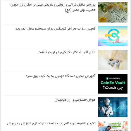
بررسی دلایل قرآنی و روایی و تاریخی مبنی بر امکان زن بودن
حضرت ولی عصر (عج)
کمپین جذاب صرافی کوینکس برای سیستم عامل اندروید
خالق آثار ماندگار نگارگری ایران درگذشت
آموزش تبدیل دستگاه موبایل به یک کیف‌ پول سرد
هوش مصنوعی و ارز دیجیتال
تکریم مقام معلم: نگاهی نو به استانداردسازی آموزش و پرورش