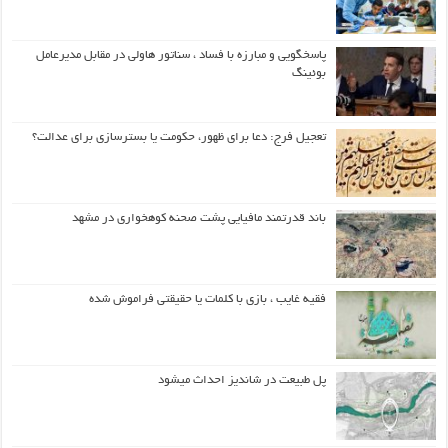
پاسخگویی و مبارزه با فساد ، سناتور هاولی در مقابل مدیرعامل
بوئینگ
تعجیل فرج: دعا برای ظهور، حکومت یا بسترسازی برای عدالت؟
باند قدرتمند مافیایی پشت صحنه کوهخواری در مشهد
فقیه غایب ، بازی با کلمات یا حقیقتی فراموش شده
پل طبیعت در شاندیز احداث میشود