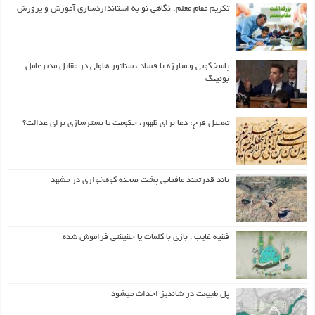
تکریم مقام معلم: نگاهی نو به استانداردسازی آموزش و پرورش
پاسخگویی و مبارزه با فساد ، سناتور هاولی در مقابل مدیرعامل
بوئینگ
تعجیل فرج: دعا برای ظهور، حکومت یا بسترسازی برای عدالت؟
باند قدرتمند مافیایی پشت صحنه کوهخواری در مشهد
فقیه غایب ، بازی با کلمات یا حقیقتی فراموش شده
پل طبیعت در شاندیز احداث میشود