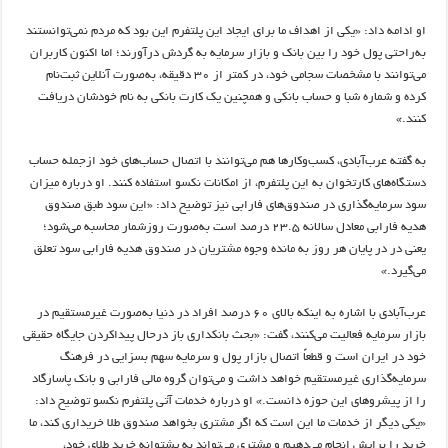
او ادامه داد: «یکی از اهداف ما برای ایجاد این پلتفرم این بود که مردم نمی‌توانستند
به‌راحتی پول خود را بین بانک و بازار سرمایه به گردش درآورند؛ اما اکنون کاربران
می‌توانند با مشخصات سجامی خود، در کمتر از ۳۰ دقیقه، به‌صورت آنلاین ثبت‌نام
کرده و شماره شبا و حساب بانکی و همچنین یک کارت بانکی به نام خودشان دریافت
کنند.»
به گفته عرب‌آبادی، کسب‌وکارها هم می‌توانند با اتصال حساب‌های خود ازجمله حساب
دستگاه‌های کارتخوان به این پلتفرم، از امکانات نکسو استفاده کنند. او درباره میزان
سود سرمایه‌گذاری در صندوق‌های فارابی نیز توضیح داد: «این سود طبق صندوق
هدیه فارابی معادل سالانه ۲۳.۵ درصد است به‌صورت روزشمار محاسبه می‌شود؛
یعنی در در پایان هر روز به مانده وجوه مشتریان در صندوق هدیه فارابی سود تعلق
می‌گیرد.»
عرب‌آبادی با اشاره به اینکه بالای ۶۰ درصد افراد در دنیا به‌صورت غیرمستقیم در
بازار سرمایه فعالیت می‌کنند، گفت: «بحث بانکداری باز درحال پیدا‌کردن جایگاه حقیقی
خود در ایران است و قطعاً اتصال بازار پول و سرمایه سهم بسزایی در فرهنگ
سرمایه‌گذاری غیرمستقیم خواهد داشت و می‌توان گروه مالی فارابی و بانک پاسارگاد
را از پیشروهای این حوزه دانست.» او درباره خدمات آتی پلتفرم نکسو توضیح داد:
«یکی دیگر از خدمات ما این است که اگر مشتری بخواهد صندوق طلا خریداری کند، ما
خرید را برایش انجام می‌دهیم و مشتری می‌تواند به پشتوانه خرید طلای خود،