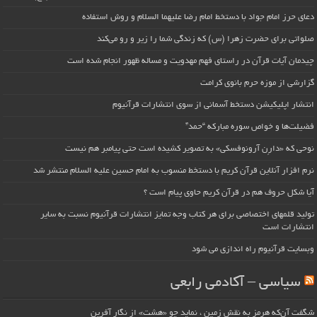
دعای حرز امام جواد با دستخط امام رضا علیهما السلام و روش استفاده
صلواتی برای حضرت زهرا (س) که زندگی شما را زیر و رو می‌کند
چیدمان آیات قرآن در راستای فهم مهدویت و مساله ظهور انجام شده است
گزارشی از موزه حرم بانوی کرامت
انتشار اپلیکیشن دستخط آسمانی از سوی انتشارات قرآنیوم
فضیلت‌ها و خواص سوره مبارکه “حمد”
نوحی که «دارِن آرونوفسکی» به تصویر کشیده است حتی پیامبر هم نیست
نرم افزار آنلاین قرآن کریم با دستخط منسوب به امام حسین علیه السلام منتشر شد
آیا شکل حروف هم در قرآن کریم حاوی پیام است ؟
تولید قلمهای اختصاصی برای هر کتاب وجه تمایز انتشارات قرآنیوم نسبت به سایر
انتشارات است
وبسایت قرآنیوم راه اندازی می شود
سیاسی – آکادمی رابعی
شگفت آن‌که هرمز به نقش زمین ، نماید چو «هشت» از نگار آفرین