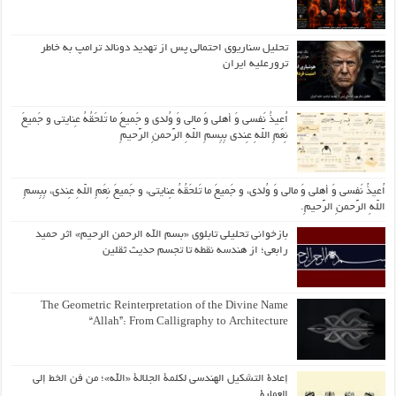
تحلیل سناریوی احتمالی پس از تهدید دونالد ترامپ به خاطر
ترورعلیه ایران
اُعیذُ نَفسی وَ أهلی وَ مالی وَ وُلدی و جَمیعَ ما تَلحَقُهُ عِنایتی و جَمیعَ
نِعَمِ اللّهِ عِندی بِبِسمِ اللّهِ الرَّحمنِ الرَّحیمِ
اُعیذُ نَفسی وَ أهلی وَ مالی وَ وُلدی، و جَمیعَ ما تَلحَقُهُ عِنایتی، و جَمیعَ نِعَمِ اللّهِ عِندی، بِبِسمِ
اللّهِ الرَّحمنِ الرَّحیمِ.
بازخوانی تحلیلی تابلوی «بسم الله الرحمن الرحیم» اثر حمید
رابعی؛ از هندسه نقطه تا تجسم حدیث ثقلین
The Geometric Reinterpretation of the Divine Name
“Allah”: From Calligraphy to Architecture
إعادة التشكيل الهندسي لكلمة الجلالة «الله»؛ من فن الخط إلى
العمارة