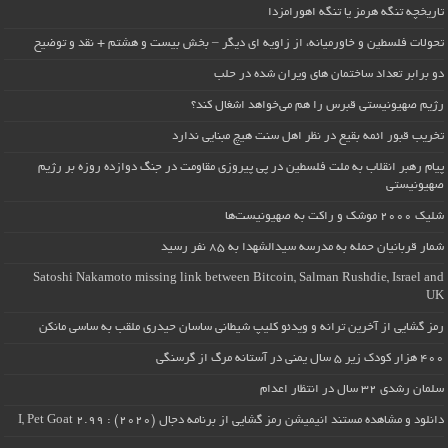
تاریخچه تنگه هرمز یا تنگه اهورامزدا
تحولات فلسطین و خاورمیانه، از زاویه ای دیگر – بخش بیست و هشتم + نقد و توضیح
دو برابر تعداد ساختمان های ویران شده در حلب
رژیم صهیونیستی قبرس را هم می‌خواهد اشغال کند؟
تخریب قبور ائمه بقیع در نظر اهل سنت هیچ مبنایی ندارد
پیام رهبر انقلاب به ملت فلسطین در پی پیروزی مقاومت در جنگ دوازده روزه بر رژیم
صهیونیستی
شلیک ۲۰۰۰ موشک و راکت به صهیونیست‌ها
شمار قربانیان حمله به مدرسه سیدالشهدا به ۸۵ نفر رسید
Satoshi Nakamoto missing link between Bitcoin, Salman Rushdie, Israel and
UK
رمز گشایی از آخرین ترانه و ویدئو کلیپ شیطانی ساسان حیدری ملقب به ساسی مانکن
۴۰۰ هزار کودک زیر ۵ سال یمنی در آستانه مرگ از گرسنگی
سلمان رشدی ۳۲ سال در انتظار اعدام
دانلود و مشاهده مستند انیمیشن رمز گشایی از برنامه دجال (۲۰۲۰) : I, Pet Goat 2.99