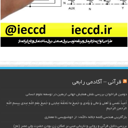
قرآنی – آکادمی رابعی
دومین فراخوان بررسی نقش همایش جهانی اربعین در توسعه علوم انسانی
اُعیذُ نَفسی وَ أهلی وَ مالی وَ وُلدی و جَمیعَ ما تَلحَقُهُ عِنایتی و جَمیعَ نِعَمِ اللّهِ عِندی بِبِسمِ اللّهِ
الرَّحمنِ الرَّحیمِ
بازآفرینی هندسی کلمه جلاله «الله»؛ از خوشنویسی تا معماری
بررسی دلایل قرآنی و روایی و تاریخی مبنی بر امکان زن بودن حضرت ولی عصر (عج)