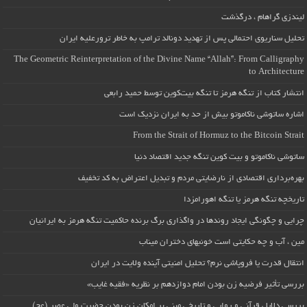
لیندزی گراهام ، درگذشت
تحلیل سناریوی احتمالی پس از تهدید دونالد ترامپ به خاطر ترورعلیه ایران
The Geometric Reinterpretation of the Divine Name “Allah”: From Calligraphy
to Architecture
انتشار کتاب از تنگه هرمز تا تنگه بیت‌کوین توسط حمید رابعی
اشاره ساتوشی ناکاموتو بیش از حد به ایران نزدیک است
From the Strait of Hormuz to the Bitcoin Strait
ساتوشی ناکاموتو و بیت کوین تنگه جدید اقتصاد دنیا
بهره‌برداری اقتصادی از نارضایتی مردم و تبدیل اعتراض به کد تخفیف
تاریخچه تنگه هرمز یا تنگه اهورامزدا
چرایی و چگونگی ایجاد روندها در واگذاری برگ برنده حاکمیت تنگه هرمز به ایرانیان
مین ، آب و چه حکایتی است خونبهای دختران میناب
انتقال قدرت یا فروپاشی نرم؟ تحلیل امنیتی آینده ولایت در ایران
بررسی تأثیر فرضیه زن بودن امام دوازدهم بر نظریه «فقیه غایب»
بررسی دلایل قرآنی و روایی و تاریخی مبنی بر امکان زن بودن حضرت ولی عصر (عج)