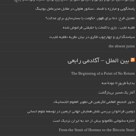
پاسخگویی و مبارزه با فساد ، سناتور هاولی در مقابل مدیرعامل بوئینگ
تعجیل فرج: دعا برای ظهور، حکومت یا بسترسازی برای عدالت؟
فقیه غایب ، بازی با کلمات یا حقیقتی فراموش شده
سیاستگذاری و چهارچوب فکری در بیان نظریه «فقیه غایب»
the absent jurist
بین الملل – آکادمی رابعی
The Beginning of a Point of No Return
بداية طريقٍ لا عودة منه
آغاز یک مسیر بی‌بازگشت
«دور التجمع العالمي للأربعين في تطوير العلوم الإنسانية».
دومین فراخوان بررسی نقش همایش جهانی اربعین در توسعه علوم انسانی
اشاره ساتوشی ناکاموتو بیش از حد به ایران نزدیک است
From the Strait of Hormuz to the Bitcoin Strait