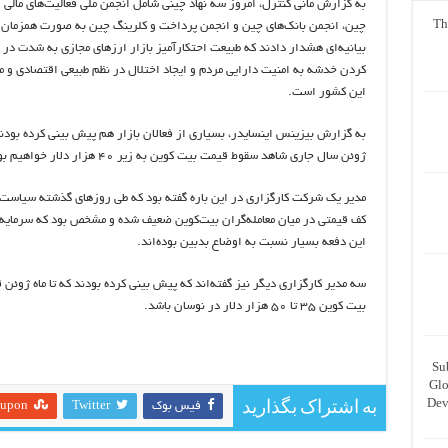
به گزارش مانی کنترل، امروز سه نهاد چینی شامل انجمن ملی فعالیت‌های مالی ا
Th
چین، انجمن بانک‌های چین و انجمن پرداخت و کلرینگ چین به صورت همزمان 
بیانیه‌ای هشدار دادند که طبیعت احتکارآمیز بازار ارزهای مجازی به شدت در 
کردن خدشه به امنیت دارایی مردم و ایجاد اختلال در نظم طبیعی اقتصادی و ما
این کشور است.
به گزارش بیزینس اینسایدر، بسیاری از فعالان بازار هم پیش بینی کرده بودند
ژوئن سال جاری شاهد سقوط قیمت بیت کوین به زیر ۴۰ هزار دلار خواهیم بود.
مدیر یک شرکت کارگزاری در این باره گفته بود که طی روزهای گذشته سیاست 
کف قیمتی در میان معامله‌گران بیت‌کوین ضعیف شده و مشخص بود که سرمایه‌
این دفعه بسیار نسبت به اوضاع بدبین بوده‌اند.
سه مدیر کارگزاری دیگر نیز گفته‌اند که پیش بینی کرده بودند که تا ماه ژوئن
بیت کوین ۳۵ تا ۵۰ هزار دلار در نوسان باشد.
Su
Glo
Dev
به اشتراک بگذارید
فیس بوک
Twitter
eupon