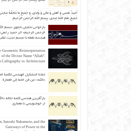
اُعیذُ نَفسی وَ أهلی وَ مالی وَ وُلدی، و جَمیعَ ما تَلحَقُهُ عِنایتی
جَمیعَ نِعَمِ اللّهِ عِندی، بِبِسمِ اللّهِ الرَّحمنِ الرَّحیمِ.
بازخوانی تحلیلی تابلوی «بسم الل
الرحمن الرحیم» اثر حمید رابعی؛ 
هندسه نقطه تا تجسم حدیث ثقلی
 Geometric Reinterpretation
of the Divine Name “Allah”:
 Calligraphy to Architecture
إعادة التشكيل الهندسي لكلمة الج
«الله»؛ من فن الخط إلى العمارة
بازآفرینی هندسی کلمه جلاله «الل
از خوشنویسی تا معماری
an, Satoshi Nakamoto, and the
Gateways of Power in the