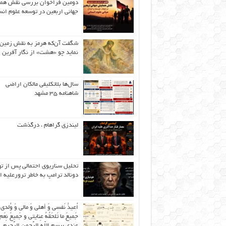
دومین فراخوان بررسی نقش هم
جهانی اربعین در توسعه علوم انس
شگفت آن‌که هرمز به نقش زمین 
نماید چو «هشت» از نگار آفرین
سال‌ها بلاتکلیفی مالکان اراضی
شاهنامه ۳۵ مشهد
لیندزی گراهام ، درگذشت
تحلیل سناریوی احتمالی پس از ت
دونالد ترامپ به خاطر ترورعلیه ا
اُعیذُ نَفسی وَ أهلی وَ مالی وَ وُلدی
جَمیعَ ما تَلحَقُهُ عِنایتی و جَمیعَ نِعَمِ 
عِندی بِبِسمِ اللّهِ الرَّحمنِ الرَّحیمِ