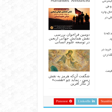
Humanities” Announced
ینترنتی
و طی
حال وارد
لی در
 که تا
دومین فراخوان بررسی
نقش همایش جهانی اربعین
در توسعه علوم انسانی
خرید در
گذاران
 قیمت
شگفت آن‌که هرمز به نقش
زمین ، نماید چو «هشت»
از نگار آفرین
Pinterest
LinkedIn
Stumbl