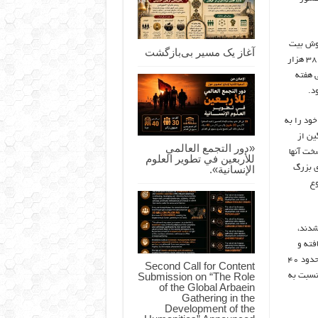
فروش بیت
آغاز یک مسیر بی‌بازگشت
کوین در بازار جهانی هستیم. قیمتی که امروز بیت کوین با سقوط ۱۳ درصدی ۳۸ هزار
طی هفته
ود.
خود را به
ین از
«دور التجمع العالمي
خت آنها
للأربعين في تطوير العلوم
ها کارگزاری‌های بزرگ
الإنسانية».
وع
شدند،
فته و
تمام فعالیت‌ها در این زمینه به خارج از این کشور منتقل شود. علیرغم سقوط حدود ۴۰
Second Call for Content
Submission on “The Role
نسبت به
of the Global Arbaein
Gathering in the
Development of the