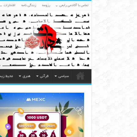
تماس با آکادمی رابعی
رزومه
زندگی نامه
افتخارات
سیاسی
قرآنی
هنری
محیط زی