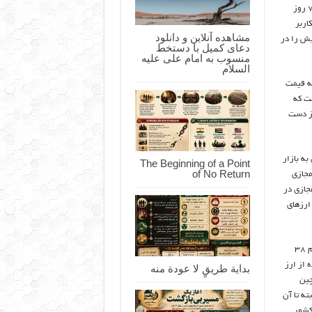
ماسک با یک توئیت یک کلمه‌ای به سقوط ۱۰ درصدی بیت کوین منجر شد، طی ۷ روز
ک کاربر
مشاهده آنلاین و دانلود
یش را در
دعای کمیل با دستخط
منسوب به امام علی علیه
السلام
له قیمت
وشت که
از دست
ی به بازار
The Beginning of a Point
of No Return
مجازی
جازی در
 ارزهای
این مسئله هم باعث شد تا بیت کوین بیش از ۱۰ درصد دیگر سقوط کند و رقم ۳۸
الی با استفاده از ارز
بداية طريقٍ لا عودة منه
چین
ته تا آن
ن کشور