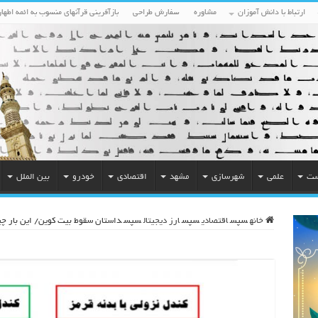
ارتباط با دانش آموزان
مشاوره
سفارش طراحی
بازآفرینی قرآنهای منسوب به ائمه اطهار
ست
علمی
شهرسازی
مشهد
اقتصادی
خودرو
بین الملل
خانه
سپس
اقتصادی
سپس
ارز دیجیتال
سپس
داستان سقوط بیت کوین/ این بار چین