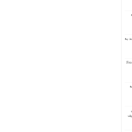
د به
Fro
ه
یف