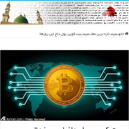
خانه
سپس
تازه ترین مطلب
سپس
بیت کوین، پولِ داغ این روزها!