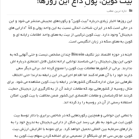
بیت کوین، پولِ داغ این روزها!
تازه ترین مطلب
این روزها اخبار زیادی درباره “بیت کوین” و رکوردهای عجیبش منتشر می شود و این
در حالی است که در ایران، شناخت اندکی نسبت به این واحد پولی و کلاً “دارایی های
دیجیتال” وجود دارد. بیت کوین ترکیبی از بیت به معنای واحد اطلاعات رایانه ای و
کوین به معنای سکه در زبان انگلیسی است.
البته در حوزه اقتصاد نیز تکلیف
Bitcoin
چندان مشخص نیست و حتی آنهایی که به
خوبی این پول دیجیتال را می شناسند توانایی ارائه تحلیل قابل اعتمادی درباره اش
ندارند. برخی از کشورها معاملات بیت کوین را ممنوع کرده اند، برخی دیگر سعی
دارند خود را با آن همراه کنند اما اقدام اجرایی در این رابطه ندارند! حتی اختلاف
نظرهایی نیز میان اداره کنندگان کشورها در رابطه با
بیت کوین
مشاهده می شود. برای
مثال روسیه از کشورهایی بود که مقامات ارشد آن از به کارگیری ارز دیجیتال حمایت
کردند اما کارشناسان و مقامات اقتصادی این کشور ضمن مخالفت با بیت کوین، امکان
استفاده رسمی از آن در روسیه را رد کرده اند.
با تمامی این حواشی و همچنین رکوردهایی که در شاخص برابری با دلار توسط بیت
کوین ثبت می شود به نظر می رسد این شکل از دارایی دیجیتال به تدریج خود را به
بازارهای سرمایه بین المللی تحمیل خواهد کرد. برای نمونه با افزایش ارزش بیت
کوین، بورس سی ام ای شیکاگو از تصمیمی برای اضافه کردن سهام بیت کوین به