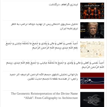
لیندزی گراهام ، درگذشت
تحلیل سناریوی احتمالی پس از تهدید دونالد ترامپ به خاطر
ترورعلیه ایران
اُعیذُ نَفسی وَ أهلی وَ مالی وَ وُلدی و جَمیعَ ما تَلحَقُهُ عِنایتی و جَمیعَ
نِعَمِ اللّهِ عِندی بِبِسمِ اللّهِ الرَّحمنِ الرَّحیمِ
اُعیذُ نَفسی وَ أهلی وَ مالی وَ وُلدی، و جَمیعَ ما تَلحَقُهُ عِنایتی، و جَمیعَ نِعَمِ اللّهِ عِندی، بِبِسمِ
اللّهِ الرَّحمنِ الرَّحیمِ.
بازخوانی تحلیلی تابلوی «بسم الله الرحمن الرحیم» اثر حمید
رابعی؛ از هندسه نقطه تا تجسم حدیث ثقلین
The Geometric Reinterpretation of the Divine Name
“Allah”: From Calligraphy to Architecture