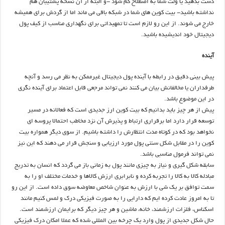
دست بدهید یا ولت شما به اصطلاح گم شود -و البته از آن نسخه پشتیبان هم
نداشته باشید- بیت کوین های شما در شبکه باقی می ماند اما از گردش برای همیشه
خارج می شوند. از این رو لازم است تا تمهیداتی برای نگهداری مناسب از کیف پول
دیجیتال خود اندیشیده باشید.
آینده
پیش بینی دقیق در رابطه با آینده پول دیجیتال غیرممکن به نظر می رسد و آنچه
طرفداران یا مخالفانش بیان می کنند نمی تواند مرجعی قابل اعتماد برای آینده نگری
در این موضوع باشد.
پیش از هر چیز باید بدانیم که بیت کوین ارز جدیدی است که فعالانه در مسیر
توسعه قرار دارد اما برقراری ارتباط و پذیرش آن نزد مخاطب احتمالا پروسه ای
نخواهد بود که در کوتاه مدت انتظارش را داشته باشیم. از سوی دیگر همواره بیت
کوین را در مقابل شکل سنتی پول مورد ارزیابی و سنجش قرار می دهند که این نیز
نمی تواند فرمول مناسبی باشد.
سابقه شکل گیری و نیاز به چیزی مانند پول به زمانی باز می گردد که انسان به تدریج
مبادله کالا به کالا را تجربه کرده و نابرابری ارزش کالاها و خدمات مختلف او را به
سمت توافق بر یک شی با ارزش به عنوان شاخص معاوضه سوق داده است. از این رو
تا به امروز عادت کرده ایم که دارایی را به صورت فیزیکی درک و لمس کنیم مانند
اسکناس، فلزات ارزشمند، خانه، ماشین و هر چیز دیگر که برایمان ارزشمند است.
حال شکل جدیدی از پول وارد یک چرخه بین المللی شده که عملا امکان درک فیزیکی