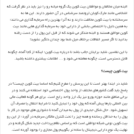
البته میان مخالفان و موافقان بیت کوین یک گروه میانه رو را نیز باید در نظر گرفت که
اشخاصی مانند مارک کوبان ثروتمند سرشناس در آن حضور دارند. این ها نه
سرسختانه با بیت کوین مخالفت دارند و نه آنرا بهترین راه سرمایه گذاری می دانند؛
به همین دلیل با اختصاص بخشی از دارایی خود به سرمایه گذاری هایی مانند بیت
کوین موافق هستند و البته متذکر می شوند که از قبل این پول را از دست رفته
بدانید تا اگر مسیر اتفاقات برخلاف میل شما بود چندان دلگیر نشوید!
با این تفاسیر، شاید برایتان جالب باشد تا درباره بیت کوین؛ اینکه از کجا آمده، چگونه
قابل دسترسی است، چگونه معامله می شود و … اطلاعات بیشتری داشته باشید.
بیت کوین چیست؟
شاید در ابتدا بهتر است تا این پرسش را مطرح کنیم که اساسا بیت کوین چیست؟ در
پاسخ باید گفت کشورهای مختلف از واحد پول اختصاصی خود استفاده می کنند و در
برخی مناطق مانند حوزه یورو نیز یک ارز واحد رایج است. برای هر گونه فعالیت مالی
بین المللی بارها پیش آمده که پول خود را تبدیل کنید تا شرایط انتقال یا مصرف آن
تسهیل شود. حال شکل جدیدی از پول به میدان آمده تا دشواری های موجود در کار با
پول را به حداقل رسانده و همه چیز را تحت کنترل مالکان سرمایه در آورد؛ از این رو
بیت کوین نوعی شبکه توافقی است که براساس نظام پرداخت جدید شکل گرفته و در
نهایت یک نوع دارایی دیجیتال یا ساده تر بگوییم پول مجازی را بوجود آورده است.