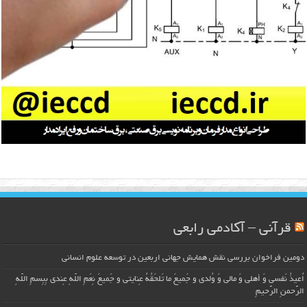
قرآنی – آکادمی رابعی
دومین فراخوان بررسی نقش همایش جهانی اربعین در توسعه علوم انسانی
اُعیذُ نَفسی وَ أهلی وَ مالی وَ وُلدی و جَمیعَ ما تَلحَقُهُ عِنایتی و جَمیعَ نِعَمِ اللّهِ عِندی بِبِسمِ اللّهِ
الرَّحمنِ الرَّحیمِ