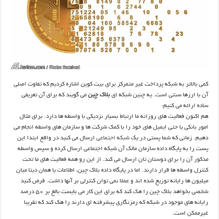
کمی بالاتر به شبکه پرداخت غیر متمرکز برای بیت کوین اشاره کردیم که تفاوت اصلی
آن با ارزها سنتی است. یه چنین شبکه ای
بلاک چِین
می گویند که برای آن تعریفی
ساده ارائه می کنیم:
هم اکنون فعالیت های روزانه ما ارتباط بسیار نزدیکی با واسطه ها دارد. برای مثال
امور بانکی یا حتی ایمیل های خود را با کمک شرکت ها و سازمان های واسطه انجام می
دهیم. زمانی که شما پستی در یک
شبکه اجتماعی
ارسال می کنید در واقع ابتدا این
پست را به پایگاه داده سازمان مالک آن شبکه اجتماعی ارسال کرده و سپس واسطه
مذکور آن را برای دوستان تان ارسال می کند. از این رو همه فعالیت های ما تحت
کنترل واسطه ها قرار دارند. اما در پایگاه داده بلاک چین، اطلاعات یا همان دیتا میان
میلیون ها رایانه توزیع شده اند و عملا نمی توان کنترلی بر آنها داشت. فرض کنید
شخصی بخواهد بلاک چین را
هک
کند که برای این کار می بایست بالغ بر 50 درصد
رایانه های موجود در شبکه که رمزنگاری پیشرفته ای دارند را هک کند که تقریبا
غیرممکن است.