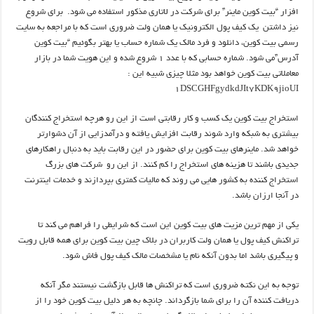
افزار “بیت کوین ماینر” برای شرکت در لاتاری مذکور استفاده می شود. برای شروع
نیز داشتن یک کیف پول الکترونیک یا همان ولت ضروری است که با مراجعه به سایت
رسمی بیت کوین، دانلود و فرد مالک یک شماره حساب یا بهتر بگوئیم “بیت کوین
آدرس”می شود. شماره حسابی که با عدد 1 شروع شده و این هویت شما در بازار
معاملاتی بیت کوین خواهد بود مثلا چیزی شبیه این :
1DSCGHFgydkdJIt7KDK9jioUI
استخراج بیت کوین یک کسب و کار رقابتی است از این رو هرچه استخراج کنندگان
بیشتری به شبکه وارد شوند رقابت افزایش یافته و درآمدزایی از آن دشوارتر
خواهد شد. ماینرهای بیت کوین برای حضور در این رقابت باید به دنبال راهکارهای
جدیدی باشند تا هزینه های استخراج را کم کنند. از این رو شرکت های بزرگ
استخراج کننده به کشور هایی می روند که مالیات کمتری بپردازند و خدمات اینترنت
در آنجا ارزان باشد.
یکی از مهم ترین مزیت های بیت کوین این است که شرایطی را فراهم می کند تا
تراکنش کیف پول یا همان ولت کاربران در بلاک چین بیت کوین برای همه قابل رویت
و پیگیری باشد اما بدون آنکه نام یا مشخصات مالک کیف پول فاش شود.
توجه به این نکته ضروری است که تراکنش ها قابل بازگشت نیستند مگر آنکه
دریافت کننده آن را برای شما بازگرداند. چانچه به هر دلیل بیت کوین خود را از