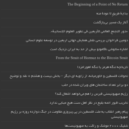
The Beginning of a Point of No Return
بداية طريقٍ لا عودة منه
آغاز یک مسیر بی‌بازگشت
«دور التجمع العالمي للأربعين في تطوير العلوم الإنسانية».
دومین فراخوان بررسی نقش همایش جهانی اربعین در توسعه علوم انسانی
اشاره ساتوشی ناکاموتو بیش از حد به ایران نزدیک است
From the Strait of Hormuz to the Bitcoin Strait
تاریخچه تنگه هرمز یا تنگه اهورامزدا
تحولات فلسطین و خاورمیانه، از زاویه ای دیگر – بخش بیست و هشتم + نقد و توضیح
دو برابر تعداد ساختمان های ویران شده در حلب
رژیم صهیونیستی قبرس را هم می‌خواهد اشغال کند؟
تخریب قبور ائمه بقیع در نظر اهل سنت هیچ مبنایی ندارد
پیام رهبر انقلاب به ملت فلسطین در پی پیروزی مقاومت در جنگ دوازده روزه بر رژیم
صهیونیستی
شلیک ۲۰۰۰ موشک و راکت به صهیونیست‌ها