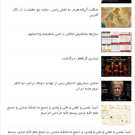
شگفت آن‌که هرمز به نقش زمین ، نماید چو «هشت» از نگار
آفرین
سال‌ها بلاتکلیفی مالکان اراضی شاهنامه ۳۵ مشهد
لیندزی گراهام ، درگذشت
تحلیل سناریوی احتمالی پس از تهدید دونالد ترامپ به خاطر
ترورعلیه ایران
اُعیذُ نَفسی وَ أهلی وَ مالی وَ وُلدی و جَمیعَ ما تَلحَقُهُ عِنایتی و جَمیعَ
نِعَمِ اللّهِ عِندی بِبِسمِ اللّهِ الرَّحمنِ الرَّحیمِ
اُعیذُ نَفسی وَ أهلی وَ مالی وَ وُلدی، و جَمیعَ ما تَلحَقُهُ عِنایتی، و جَمیعَ نِعَمِ اللّهِ عِندی، بِبِسمِ