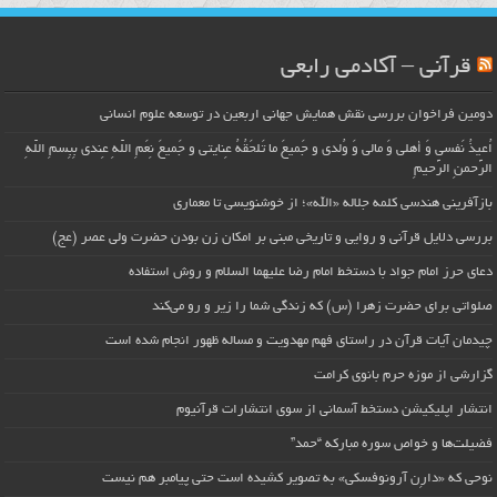
قرآنی – آکادمی رابعی
دومین فراخوان بررسی نقش همایش جهانی اربعین در توسعه علوم انسانی
اُعیذُ نَفسی وَ أهلی وَ مالی وَ وُلدی و جَمیعَ ما تَلحَقُهُ عِنایتی و جَمیعَ نِعَمِ اللّهِ عِندی بِبِسمِ اللّهِ
الرَّحمنِ الرَّحیمِ
بازآفرینی هندسی کلمه جلاله «الله»؛ از خوشنویسی تا معماری
بررسی دلایل قرآنی و روایی و تاریخی مبنی بر امکان زن بودن حضرت ولی عصر (عج)
دعای حرز امام جواد با دستخط امام رضا علیهما السلام و روش استفاده
صلواتی برای حضرت زهرا (س) که زندگی شما را زیر و رو می‌کند
چیدمان آیات قرآن در راستای فهم مهدویت و مساله ظهور انجام شده است
گزارشی از موزه حرم بانوی کرامت
انتشار اپلیکیشن دستخط آسمانی از سوی انتشارات قرآنیوم
فضیلت‌ها و خواص سوره مبارکه “حمد”
نوحی که «دارِن آرونوفسکی» به تصویر کشیده است حتی پیامبر هم نیست