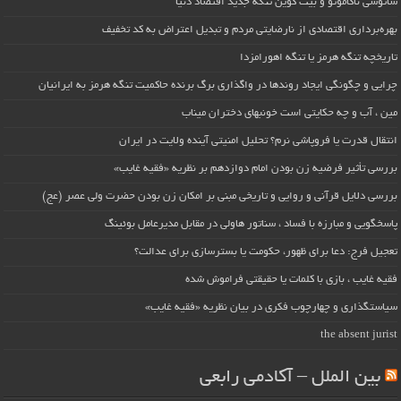
ساتوشی ناکاموتو و بیت کوین تنگه جدید اقتصاد دنیا
بهره‌برداری اقتصادی از نارضایتی مردم و تبدیل اعتراض به کد تخفیف
تاریخچه تنگه هرمز یا تنگه اهورامزدا
چرایی و چگونگی ایجاد روندها در واگذاری برگ برنده حاکمیت تنگه هرمز به ایرانیان
مین ، آب و چه حکایتی است خونبهای دختران میناب
انتقال قدرت یا فروپاشی نرم؟ تحلیل امنیتی آینده ولایت در ایران
بررسی تأثیر فرضیه زن بودن امام دوازدهم بر نظریه «فقیه غایب»
بررسی دلایل قرآنی و روایی و تاریخی مبنی بر امکان زن بودن حضرت ولی عصر (عج)
پاسخگویی و مبارزه با فساد ، سناتور هاولی در مقابل مدیرعامل بوئینگ
تعجیل فرج: دعا برای ظهور، حکومت یا بسترسازی برای عدالت؟
فقیه غایب ، بازی با کلمات یا حقیقتی فراموش شده
سیاستگذاری و چهارچوب فکری در بیان نظریه «فقیه غایب»
the absent jurist
بین الملل – آکادمی رابعی