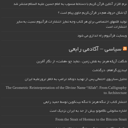
نرم افزار آنلاین قرآن کریم با دستخط منسوب به امام حسین علیه السلام منتشر شد
آیا شکل حروف هم در قرآن کریم حاوی پیام است ؟
تولید قلمهای اختصاصی برای هر کتاب وجه تمایز انتشارات قرآنیوم نسبت به سایر
انتشارات است
وبسایت قرآنیوم راه اندازی می شود
سیاسی – آکادمی رابعی
شگفت آن‌که هرمز به نقش زمین ، نماید چو «هشت» از نگار آفرین
لیندزی گراهام ، درگذشت
تحلیل سناریوی احتمالی پس از تهدید دونالد ترامپ به خاطر ترورعلیه ایران
The Geometric Reinterpretation of the Divine Name “Allah”: From Calligraphy
to Architecture
انتشار کتاب از تنگه هرمز تا تنگه بیت‌کوین توسط حمید رابعی
اشاره ساتوشی ناکاموتو بیش از حد به ایران نزدیک است
From the Strait of Hormuz to the Bitcoin Strait