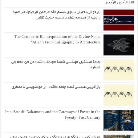
اللّهِ الرَّحمنِ الرَّحیمِ.
بازخوانی تحلیلی تابلوی «بسم الله الرحمن الرحیم» اثر حمید
رابعی؛ از هندسه نقطه تا تجسم حدیث ثقلین
The Geometric Reinterpretation of the Divine Name
“Allah”: From Calligraphy to Architecture
إعادة التشكيل الهندسي لكلمة الجلالة «الله»؛ من فن الخط إلى
العمارة
بازآفرینی هندسی کلمه جلاله «الله»؛ از خوشنویسی تا معماری
Iran, Satoshi Nakamoto, and the Gateways of Power in the
Twenty-First Century
انتشار کتاب از تنگه هرمز تا تنگه بیت‌کوین توسط حمید رابعی