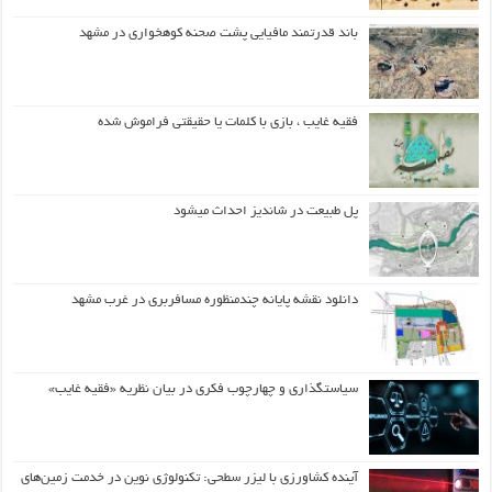
باند قدرتمند مافیایی پشت صحنه کوهخواری در مشهد
فقیه غایب ، بازی با کلمات یا حقیقتی فراموش شده
پل طبیعت در شاندیز احداث میشود
دانلود نقشه پایانه چندمنظوره مسافربری در غرب مشهد
سیاستگذاری و چهارچوب فکری در بیان نظریه «فقیه غایب»
آینده کشاورزی با لیزر سطحی: تکنولوژی نوین در خدمت زمین‌های