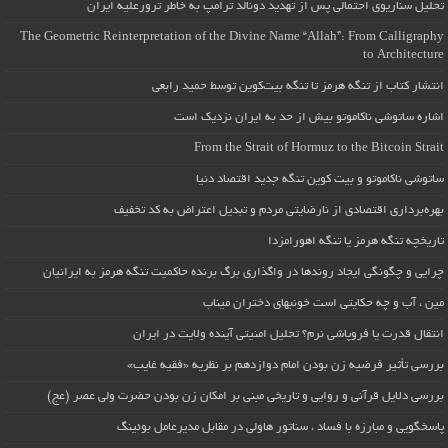
تحلیل سناریوی احتمالی پس از تهدید دونالد ترامپ به خاطر ترورعلیه ایران
The Geometric Reinterpretation of the Divine Name “Allah”: From Calligraphy
to Architecture
انتشار کتاب از تنگه هرمز تا تنگه بیت‌کوین توسط حمید رابعی
اشاره ساتوشی ناکاموتو بیش از حد به ایران نزدیک است
From the Strait of Hormuz to the Bitcoin Strait
ساتوشی ناکاموتو و بیت کوین تنگه جدید اقتصاد دنیا
بهره‌برداری اقتصادی از نارضایتی مردم و تبدیل اعتراض به کد تخفیف
تاریخچه تنگه هرمز یا تنگه اهورامزدا
چرایی و چگونگی ایجاد روندها در واگذاری برگ برنده حاکمیت تنگه هرمز به ایرانیان
مین ، آب و چه حکایتی است خونبهای دختران میناب
انتقال قدرت یا فروپاشی نرم؟ تحلیل امنیتی آینده ولایت در ایران
بررسی تأثیر فرضیه زن بودن امام دوازدهم بر نظریه «فقیه غایب»
بررسی دلایل قرآنی و روایی و تاریخی مبنی بر امکان زن بودن حضرت ولی عصر (عج)
پاسخگویی و مبارزه با فساد ، سناتور هاولی در مقابل مدیرعامل بوئینگ