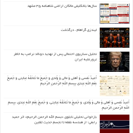
سال‌ها بلاتکلیفی مالکان اراضی شاهنامه ۳۵ مشهد
لیندزی گراهام ، درگذشت
تحلیل سناریوی احتمالی پس از تهدید دونالد ترامپ به خاطر
ترورعلیه ایران
اُعیذُ نَفسی وَ أهلی وَ مالی وَ وُلدی و جَمیعَ ما تَلحَقُهُ عِنایتی و جَمیعَ
نِعَمِ اللّهِ عِندی بِبِسمِ اللّهِ الرَّحمنِ الرَّحیمِ
اُعیذُ نَفسی وَ أهلی وَ مالی وَ وُلدی، و جَمیعَ ما تَلحَقُهُ عِنایتی، و جَمیعَ نِعَمِ اللّهِ عِندی، بِبِسمِ
اللّهِ الرَّحمنِ الرَّحیمِ.
بازخوانی تحلیلی تابلوی «بسم الله الرحمن الرحیم» اثر حمید
رابعی؛ از هندسه نقطه تا تجسم حدیث ثقلین