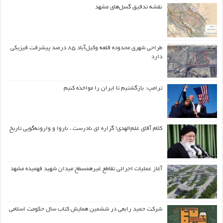
نقشه تدقیق گسل‌های مشهد
طراحی شهری محدوده قلعه وکیل‌آباد ۸۵ درصد پیشرفت فیزیکی
دارد
ترامپ: بازگشتیم تا ایران را مواخذه کنیم
کلام آقای علم‌الهدی! گزاره ای نادرست ، ناروا و وارونه‌گویی تاریخ
آغاز عملیات اجرائی تقاطع غیرهمسطح میدان شهید فهمیده مشهد
شرکت حمید رابعی در ششمین همایش کتاب سال حکومت اسلامی