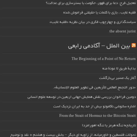
تعجیل فرج: دعا برای ظهور، حکومت یا بسترسازی برای عدالت؟
فقیه غایب ، بازی با کلمات یا حقیقتی فراموش شده
سیاستگذاری و چهارچوب فکری در بیان نظریه «فقیه غایب»
the absent jurist
بین الملل – آکادمی رابعی
The Beginning of a Point of No Return
بداية طريقٍ لا عودة منه
آغاز یک مسیر بی‌بازگشت
«دور التجمع العالمي للأربعين في تطوير العلوم الإنسانية».
دومین فراخوان بررسی نقش همایش جهانی اربعین در توسعه علوم انسانی
اشاره ساتوشی ناکاموتو بیش از حد به ایران نزدیک است
From the Strait of Hormuz to the Bitcoin Strait
تاریخچه تنگه هرمز یا تنگه اهورامزدا
تحولات فلسطین و خاورمیانه، از زاویه ای دیگر – بخش بیست و هشتم + نقد و توضیح