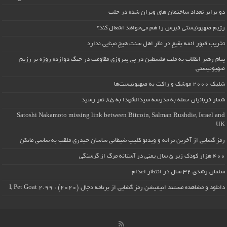
دو برابر تعداد ساختمان های ویران شده در حلب
رژیم صهیونیستی قبرس را هم می‌خواهد اشغال کند؟
تخریب قبور ائمه بقیع در نظر اهل سنت هیچ مبنایی ندارد
پیام رهبر انقلاب به ملت فلسطین در پی پیروزی مقاومت در جنگ دوازده روزه بر رژیم
صهیونیستی
شلیک ۲۰۰۰ موشک و راکت به صهیونیست‌ها
شمار قربانیان حمله به مدرسه سیدالشهدا به ۸۵ نفر رسید
Satoshi Nakamoto missing link between Bitcoin, Salman Rushdie, Israel and
UK
رمز گشایی از آخرین ترانه و ویدئو کلیپ شیطانی ساسان حیدری ملقب به ساسی مانکن
۴۰۰ هزار کودک زیر ۵ سال یمنی در آستانه مرگ از گرسنگی
سلمان رشدی ۳۲ سال در انتظار اعدام
دانلود و مشاهده مستند انیمیشن رمز گشایی از برنامه دجال (۲۰۲۰) : I, Pet Goat 2.99