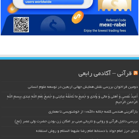
قرآنی – آکادمی رابعی
دومین فراخوان بررسی نقش همایش جهانی اربعین در توسعه علوم انسانی
اُعیذُ نَفسی وَ أهلی وَ مالی وَ وُلدی و جَمیعَ ما تَلحَقُهُ عِنایتی و جَمیعَ نِعَمِ اللّهِ عِندی بِبِسمِ اللّهِ
الرَّحمنِ الرَّحیمِ
بازآفرینی هندسی کلمه جلاله «الله»؛ از خوشنویسی تا معماری
بررسی دلایل قرآنی و روایی و تاریخی مبنی بر امکان زن بودن حضرت ولی عصر (عج)
دعای حرز امام جواد با دستخط امام رضا علیهما السلام و روش استفاده