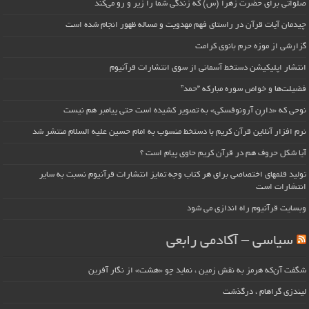
صلواتی برای حضرت زهرا (س) که زندگی شما را زیر و رو می‌کند
چیدمان آیات قرآن در راستای فهم مهدویت و مساله ظهور انجام شده است
گزارشی از موزه حرم بانوی کرامت
انتشار اپلیکیشن دستخط آسمانی از سوی انتشارات قرآنیوم
فضیلت‌ها و خواص سوره مبارکه “حمد”
نوحی که «دارِن آرونوفسکی» به تصویر کشیده است حتی پیامبر هم نیست
نرم افزار آنلاین قرآن کریم با دستخط منسوب به امام حسین علیه السلام منتشر شد
آیا شکل حروف هم در قرآن کریم حاوی پیام است ؟
تولید قلمهای اختصاصی برای هر کتاب وجه تمایز انتشارات قرآنیوم نسبت به سایر
انتشارات است
وبسایت قرآنیوم راه اندازی می شود
سیاسی – آکادمی رابعی
شگفت آن‌که هرمز به نقش زمین ، نماید چو «هشت» از نگار آفرین
لیندزی گراهام ، درگذشت