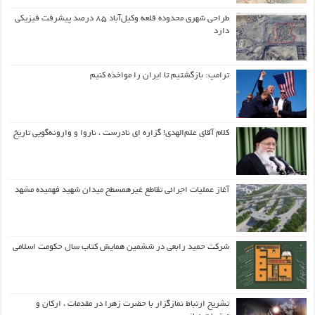
طراحی شهری محدوده قلعه وکیل‌آباد ۸۵ درصد پیشرفت فیزیکی
دارد
ترامپ: بازگشتیم تا ایران را مواخذه کنیم
کلام آقای علم‌الهدی! گزاره ای نادرست ، ناروا و وارونه‌گویی تاریخ
آغاز عملیات اجرائی تقاطع غیرهمسطح میدان شهید فهمیده مشهد
شرکت حمید رابعی در ششمین همایش کتاب سال حکومت اسلامی
تشریح ارتباط نمازگزار با حضرت زهرا در مقدمات ، ارکان و