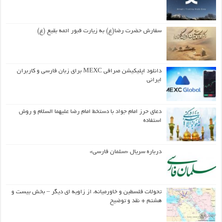
سفارش حضرت رضا(ع) به زیارت قبور ائمه بقیع (ع)
دانلود اپلیکیشن صرافی MEXC برای زبان فارسی و کاربران
ایرانی
دعای حرز امام جواد با دستخط امام رضا علیهما السلام و روش
استفاده
درباره سریال «سلمان فارسی»
تحولات فلسطین و خاورمیانه، از زاویه ای دیگر – بخش بیست و
هشتم + نقد و توضیح