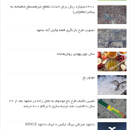
۱۳۰۰میلیارد ریال برای احداث تقاطع غیرهمسطح شاهنامه به
پیامبراعظم(ص)
تصویب طرح بازنگری قلعه وکیل آباد مشهد
سال نوی یهودی روش‌هشانا
موتور یخ
تعیین تکلیف طرح باغ موسوم به عامل زاده در مشهد بعد از ۲۲
سال با قابلیت بلند مرتبه سازی تا تراکم ۶۰۰ درصد
دانلود صرافی بینگ ایکس + لینک دانلود BINGX