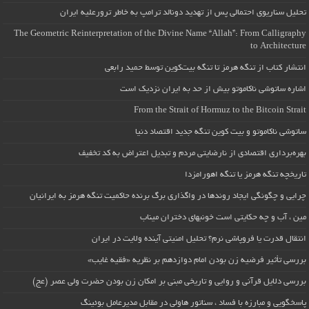
تحلیل سناریوی احتمالی پس از تهدید دونالد ترامپ به خاطر ترورعلیه ایران
The Geometric Reinterpretation of the Divine Name “Allah”: From Calligraphy
to Architecture
انتشار کتاب از تنگه هرمز تا تنگه بیت‌کوین توسط حمید رابعی
اشاره ساتوشی ناکاموتو بیش از حد به ایران نزدیک است
From the Strait of Hormuz to the Bitcoin Strait
ساتوشی ناکاموتو و بیت کوین تنگه جدید اقتصاد دنیا
بهره‌برداری اقتصادی از نارضایتی مردم و تبدیل اعتراض به کد تخفیف
تاریخچه تنگه هرمز یا تنگه اهورامزدا
چرایی و چگونگی ایجاد روندها در واگذاری برگ برنده حاکمیت تنگه هرمز به ایرانیان
مین ، آب و چه حکایتی است خونبهای دختران میناب
انتقال قدرت یا فروپاشی نرم؟ تحلیل امنیتی آینده ولایت در ایران
بررسی تأثیر فرضیه زن بودن امام دوازدهم بر نظریه «فقیه غایب»
بررسی دلایل قرآنی و روایی و تاریخی مبنی بر امکان زن بودن حضرت ولی عصر (عج)
پاسخگویی و مبارزه با فساد ، سناتور هاولی در مقابل مدیرعامل بوئینگ