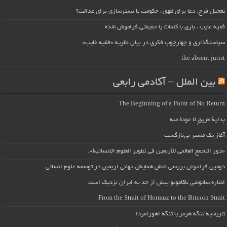
تعجیل فرج: دعا برای ظهور، حکومت یا بسترسازی برای عدالت؟
فقیه غایب ، بازی با کلمات یا حقیقتی فراموش شده
سیاستگذاری و چهارچوب فکری در بیان نظریه «فقیه غایب»
the absent jurist
بین الملل – آکادمی رابعی
The Beginning of a Point of No Return
بداية طريقٍ لا عودة منه
آغاز یک مسیر بی‌بازگشت
«دور التجمع العالمي للأربعين في تطوير العلوم الإنسانية».
دومین فراخوان بررسی نقش همایش جهانی اربعین در توسعه علوم انسانی
اشاره ساتوشی ناکاموتو بیش از حد به ایران نزدیک است
From the Strait of Hormuz to the Bitcoin Strait
تاریخچه تنگه هرمز یا تنگه اهورامزدا