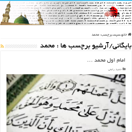
خانه
سپس
برچسب:
محمد
بایگانی/آرشیو برچسب ها :
محمد
امام اول محمد …
حمید رابعی