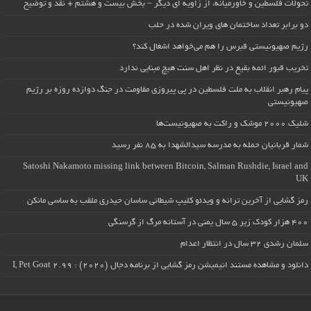
تحولات فلسطین و خاورمیانه، از زاویه ای دیگر – بخش بیست و هشتم + نقد و توضیح
دو برابر تعداد ساختمان های ویران شده در حلب
رژیم صهیونیستی قبرس را هم می‌خواهد اشغال کند؟
تخریب قبور ائمه بقیع در نظر اهل سنت هیچ مبنایی ندارد
پیام رهبر انقلاب به ملت فلسطین در پی پیروزی مقاومت در جنگ دوازده روزه بر رژیم
صهیونیستی
شلیک ۲۰۰۰ موشک و راکت به صهیونیست‌ها
شمار قربانیان حمله به مدرسه سیدالشهدا به ۸۵ نفر رسید
Satoshi Nakamoto missing link between Bitcoin, Salman Rushdie, Israel and
UK
رمز گشایی از آخرین ترانه و ویدئو کلیپ شیطانی ساسان حیدری ملقب به ساسی مانکن
۴۰۰ هزار کودک زیر ۵ سال یمنی در آستانه مرگ از گرسنگی
سلمان رشدی ۳۲ سال در انتظار اعدام
دانلود و مشاهده مستند انیمیشن رمز گشایی از برنامه دجال (۲۰۲۰) : I, Pet Goat 2.99