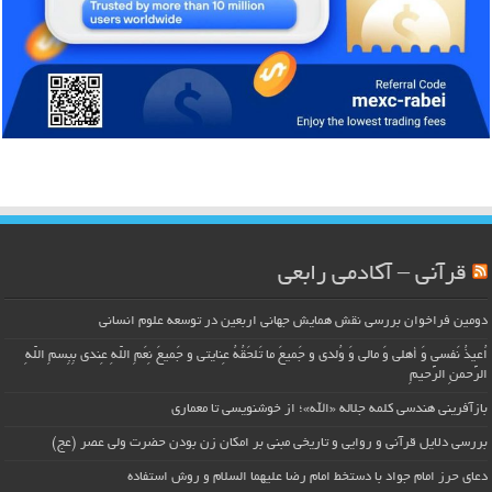
قرآنی – آکادمی رابعی
دومین فراخوان بررسی نقش همایش جهانی اربعین در توسعه علوم انسانی
اُعیذُ نَفسی وَ أهلی وَ مالی وَ وُلدی و جَمیعَ ما تَلحَقُهُ عِنایتی و جَمیعَ نِعَمِ اللّهِ عِندی بِبِسمِ اللّهِ
الرَّحمنِ الرَّحیمِ
بازآفرینی هندسی کلمه جلاله «الله»؛ از خوشنویسی تا معماری
بررسی دلایل قرآنی و روایی و تاریخی مبنی بر امکان زن بودن حضرت ولی عصر (عج)
دعای حرز امام جواد با دستخط امام رضا علیهما السلام و روش استفاده