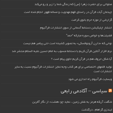
صلواتی برای حضرت زهرا (س) که زندگی شما را زیر و رو می‌کند
چیدمان آیات قرآن در راستای فهم مهدویت و مساله ظهور انجام شده است
گزارشی از موزه حرم بانوی کرامت
انتشار اپلیکیشن دستخط آسمانی از سوی انتشارات قرآنیوم
فضیلت‌ها و خواص سوره مبارکه “حمد”
نوحی که «دارِن آرونوفسکی» به تصویر کشیده است حتی پیامبر هم نیست
نرم افزار آنلاین قرآن کریم با دستخط منسوب به امام حسین علیه السلام منتشر شد
آیا شکل حروف هم در قرآن کریم حاوی پیام است ؟
تولید قلمهای اختصاصی برای هر کتاب وجه تمایز انتشارات قرآنیوم نسبت به سایر
انتشارات است
وبسایت قرآنیوم راه اندازی می شود
سیاسی – آکادمی رابعی
شگفت آن‌که هرمز به نقش زمین ، نماید چو «هشت» از نگار آفرین
لیندزی گراهام ، درگذشت