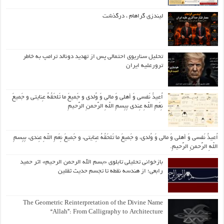
لیندزی گراهام ، درگذشت
تحلیل سناریوی احتمالی پس از تهدید دونالد ترامپ به خاطر
ترورعلیه ایران
اُعیذُ نَفسی وَ أهلی وَ مالی وَ وُلدی و جَمیعَ ما تَلحَقُهُ عِنایتی و جَمیعَ
نِعَمِ اللّهِ عِندی بِبِسمِ اللّهِ الرَّحمنِ الرَّحیمِ
اُعیذُ نَفسی وَ أهلی وَ مالی وَ وُلدی، و جَمیعَ ما تَلحَقُهُ عِنایتی، و جَمیعَ نِعَمِ اللّهِ عِندی، بِبِسمِ
اللّهِ الرَّحمنِ الرَّحیمِ.
بازخوانی تحلیلی تابلوی «بسم الله الرحمن الرحیم» اثر حمید
رابعی؛ از هندسه نقطه تا تجسم حدیث ثقلین
The Geometric Reinterpretation of the Divine Name
“Allah”: From Calligraphy to Architecture