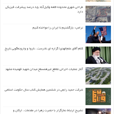
طراحی شهری محدوده قلعه وکیل‌آباد ۸۵ درصد پیشرفت فیزیکی
دارد
ترامپ: بازگشتیم تا ایران را مواخذه کنیم
کلام آقای علم‌الهدی! گزاره ای نادرست ، ناروا و وارونه‌گویی تاریخ
آغاز عملیات اجرائی تقاطع غیرهمسطح میدان شهید فهمیده مشهد
شرکت حمید رابعی در ششمین همایش کتاب سال حکومت اسلامی
تشریح ارتباط نمازگزار با حضرت زهرا در مقدمات ، ارکان و