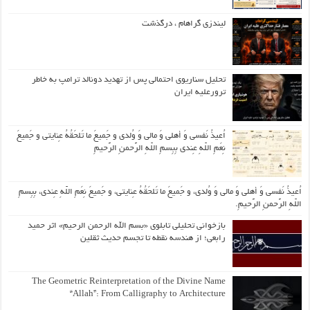
لیندزی گراهام ، درگذشت
تحلیل سناریوی احتمالی پس از تهدید دونالد ترامپ به خاطر
ترورعلیه ایران
اُعیذُ نَفسی وَ أهلی وَ مالی وَ وُلدی و جَمیعَ ما تَلحَقُهُ عِنایتی و جَمیعَ
نِعَمِ اللّهِ عِندی بِبِسمِ اللّهِ الرَّحمنِ الرَّحیمِ
اُعیذُ نَفسی وَ أهلی وَ مالی وَ وُلدی، و جَمیعَ ما تَلحَقُهُ عِنایتی، و جَمیعَ نِعَمِ اللّهِ عِندی، بِبِسمِ
اللّهِ الرَّحمنِ الرَّحیمِ.
بازخوانی تحلیلی تابلوی «بسم الله الرحمن الرحیم» اثر حمید
رابعی؛ از هندسه نقطه تا تجسم حدیث ثقلین
The Geometric Reinterpretation of the Divine Name
“Allah”: From Calligraphy to Architecture