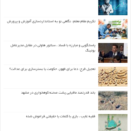
تکریم مقام معلم: نگاهی نو به استانداردسازی آموزش و پرورش
پاسخگویی و مبارزه با فساد ، سناتور هاولی در مقابل مدیرعامل
بوئینگ
تعجیل فرج: دعا برای ظهور، حکومت یا بسترسازی برای عدالت؟
باند قدرتمند مافیایی پشت صحنه کوهخواری در مشهد
فقیه غایب ، بازی با کلمات یا حقیقتی فراموش شده