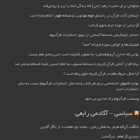
صلواتی برای حضرت زهرا (س) که زندگی شما را زیر و رو می‌کند
چیدمان آیات قرآن در راستای فهم مهدویت و مساله ظهور انجام شده است
گزارشی از موزه حرم بانوی کرامت
انتشار اپلیکیشن دستخط آسمانی از سوی انتشارات قرآنیوم
فضیلت‌ها و خواص سوره مبارکه “حمد”
نوحی که «دارِن آرونوفسکی» به تصویر کشیده است حتی پیامبر هم نیست
نرم افزار آنلاین قرآن کریم با دستخط منسوب به امام حسین علیه السلام منتشر شد
آیا شکل حروف هم در قرآن کریم حاوی پیام است ؟
تولید قلمهای اختصاصی برای هر کتاب وجه تمایز انتشارات قرآنیوم نسبت به سایر
انتشارات است
وبسایت قرآنیوم راه اندازی می شود
سیاسی – آکادمی رابعی
شگفت آن‌که هرمز به نقش زمین ، نماید چو «هشت» از نگار آفرین
لیندزی گراهام ، درگذشت