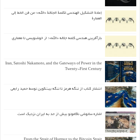
إعادة التشكيل الهندسي لكلمة الجلالة «الله»؛ من فن الخط إلى
العمارة
بازآفرینی هندسی کلمه جلاله «الله»؛ از خوشنویسی تا معماری
Iran, Satoshi Nakamoto, and the Gateways of Power in the
Twenty-First Century
انتشار کتاب از تنگه هرمز تا تنگه بیت‌کوین توسط حمید رابعی
اشاره ساتوشی ناکاموتو بیش از حد به ایران نزدیک است
From the Strait of Hormuz to the Bitcoin Strait