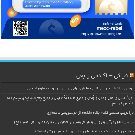
قرآنی – آکادمی رابعی
دومین فراخوان بررسی نقش همایش جهانی اربعین در توسعه علوم انسانی
اُعیذُ نَفسی وَ أهلی وَ مالی وَ وُلدی و جَمیعَ ما تَلحَقُهُ عِنایتی و جَمیعَ نِعَمِ اللّهِ عِندی بِبِسمِ اللّهِ
الرَّحمنِ الرَّحیمِ
بازآفرینی هندسی کلمه جلاله «الله»؛ از خوشنویسی تا معماری
بررسی دلایل قرآنی و روایی و تاریخی مبنی بر امکان زن بودن حضرت ولی عصر (عج)
دعای حرز امام جواد با دستخط امام رضا علیهما السلام و روش استفاده