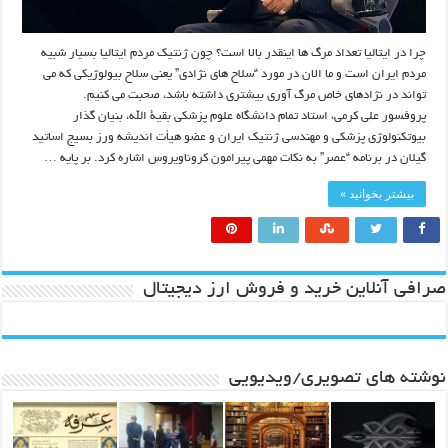
چرا در ایتالیا تعداد مرگ ها اینقدر بالا است؟ چون ژنتیک مردم ایتالیا بسیار شبیه
مردم ایران است و ما الان در مورد “سلاح های نژادی” یعنی سلاح بیولوژیکی که می
تواند در نژادهای خاص مرگ آوری بیشتری داشته باشد، صحبت می کنیم.
پروفسور علی کرمی، استاد تمام دانشگاه علوم پزشکی بقیة الله، بنیان گذار
بیوتکنولوژی پزشکی و مهندسی ژنتیک ایران و عضو هیأت اندیشه ورز بسیج اساتید
گیلان در برنامه “عصر” به نکات مهمی پیرامون کروناویروس اشاره کرد. بر پایه …
بیشتر بخوانید »
صرافی آنلاین خرید و فروش ارز دیجیتال
نوشته های تصویری/ویدیویی