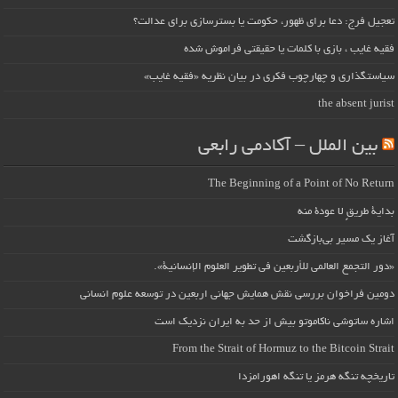
تعجیل فرج: دعا برای ظهور، حکومت یا بسترسازی برای عدالت؟
فقیه غایب ، بازی با کلمات یا حقیقتی فراموش شده
سیاستگذاری و چهارچوب فکری در بیان نظریه «فقیه غایب»
the absent jurist
بین الملل – آکادمی رابعی
The Beginning of a Point of No Return
بداية طريقٍ لا عودة منه
آغاز یک مسیر بی‌بازگشت
«دور التجمع العالمي للأربعين في تطوير العلوم الإنسانية».
دومین فراخوان بررسی نقش همایش جهانی اربعین در توسعه علوم انسانی
اشاره ساتوشی ناکاموتو بیش از حد به ایران نزدیک است
From the Strait of Hormuz to the Bitcoin Strait
تاریخچه تنگه هرمز یا تنگه اهورامزدا