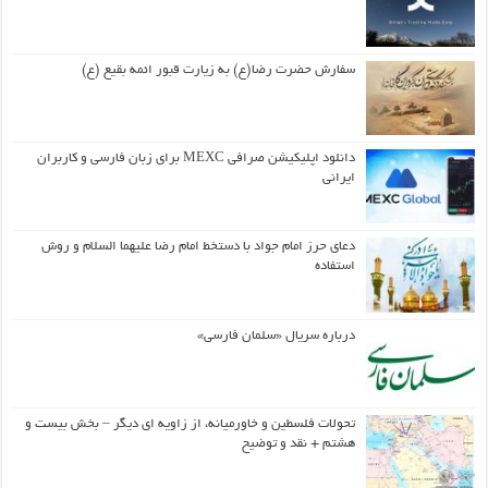
سفارش حضرت رضا(ع) به زیارت قبور ائمه بقیع (ع)
دانلود اپلیکیشن صرافی MEXC برای زبان فارسی و کاربران
ایرانی
دعای حرز امام جواد با دستخط امام رضا علیهما السلام و روش
استفاده
درباره سریال «سلمان فارسی»
تحولات فلسطین و خاورمیانه، از زاویه ای دیگر – بخش بیست و
هشتم + نقد و توضیح