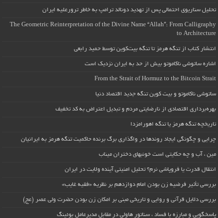
تحلیل سناریوی احتمالی پس از تهدید دونالد ترامپ به خاطر ترورعلیه ایران
The Geometric Reinterpretation of the Divine Name “Allah”: From Calligraphy
to Architecture
انتشار کتاب از تنگه هرمز تا تنگه بیت‌کوین توسط حمید رابعی
اشاره ساتوشی ناکاموتو بیش از حد به ایران نزدیک است
From the Strait of Hormuz to the Bitcoin Strait
ساتوشی ناکاموتو و بیت کوین تنگه جدید اقتصاد دنیا
بهره‌برداری اقتصادی از نارضایتی مردم و تبدیل اعتراض به کد تخفیف
تاریخچه تنگه هرمز یا تنگه اهورامزدا
چرایی و چگونگی ایجاد روندها در واگذاری برگ برنده حاکمیت تنگه هرمز به ایرانیان
مین ، آب و چه حکایتی است خونبهای دختران میناب
انتقال قدرت یا فروپاشی نرم؟ تحلیل امنیتی آینده ولایت در ایران
بررسی تأثیر فرضیه زن بودن امام دوازدهم بر نظریه «فقیه غایب»
بررسی دلایل قرآنی و روایی و تاریخی مبنی بر امکان زن بودن حضرت ولی عصر (عج)
پاسخگویی و مبارزه با فساد ، سناتور هاولی در مقابل مدیرعامل بوئینگ