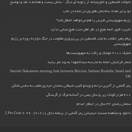
تحولات فلسطین و خاورمیانه، از زاویه ای دیگر – بخش بیست و هشتم + نقد و توضیح
دو برابر تعداد ساختمان های ویران شده در حلب
رژیم صهیونیستی قبرس را هم می‌خواهد اشغال کند؟
تخریب قبور ائمه بقیع در نظر اهل سنت هیچ مبنایی ندارد
پیام رهبر انقلاب به ملت فلسطین در پی پیروزی مقاومت در جنگ دوازده روزه بر رژیم
صهیونیستی
شلیک ۲۰۰۰ موشک و راکت به صهیونیست‌ها
شمار قربانیان حمله به مدرسه سیدالشهدا به ۸۵ نفر رسید
Satoshi Nakamoto missing link between Bitcoin, Salman Rushdie, Israel and
UK
رمز گشایی از آخرین ترانه و ویدئو کلیپ شیطانی ساسان حیدری ملقب به ساسی مانکن
۴۰۰ هزار کودک زیر ۵ سال یمنی در آستانه مرگ از گرسنگی
سلمان رشدی ۳۲ سال در انتظار اعدام
دانلود و مشاهده مستند انیمیشن رمز گشایی از برنامه دجال (۲۰۲۰) : I, Pet Goat 2.99