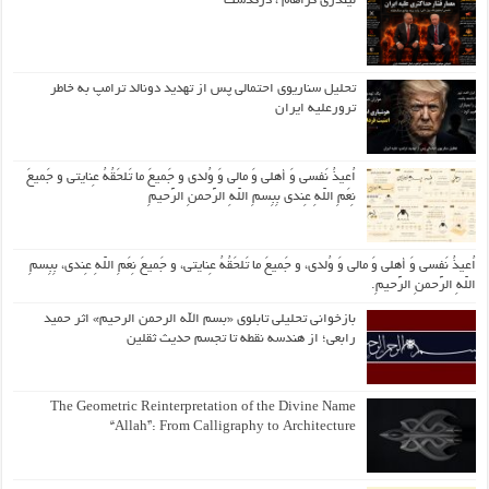
لیندزی گراهام ، درگذشت
تحلیل سناریوی احتمالی پس از تهدید دونالد ترامپ به خاطر
ترورعلیه ایران
اُعیذُ نَفسی وَ أهلی وَ مالی وَ وُلدی و جَمیعَ ما تَلحَقُهُ عِنایتی و جَمیعَ
نِعَمِ اللّهِ عِندی بِبِسمِ اللّهِ الرَّحمنِ الرَّحیمِ
اُعیذُ نَفسی وَ أهلی وَ مالی وَ وُلدی، و جَمیعَ ما تَلحَقُهُ عِنایتی، و جَمیعَ نِعَمِ اللّهِ عِندی، بِبِسمِ
اللّهِ الرَّحمنِ الرَّحیمِ.
بازخوانی تحلیلی تابلوی «بسم الله الرحمن الرحیم» اثر حمید
رابعی؛ از هندسه نقطه تا تجسم حدیث ثقلین
The Geometric Reinterpretation of the Divine Name
“Allah”: From Calligraphy to Architecture