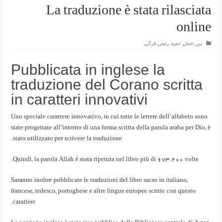
La traduzione è stata rilasciata
online
بین الملل
,
حمید رابعی
,
قرآنی
Pubblicata in inglese la
traduzione del Corano scritta
in caratteri innovativi
Uno speciale carattere innovativo, in cui tutte le lettere dell’alfabeto sono
state progettate all’interno di una forma scritta della parola araba per Dio, è
stato utilizzato per scrivere la traduzione.
Quindi, la parola Allah è stata ripetuta nel libro più di 673.200 volte.
Saranno inoltre pubblicate le traduzioni del libro sacro in italiano,
francese, tedesco, portoghese e altre lingue europee scritte con questo
carattere.