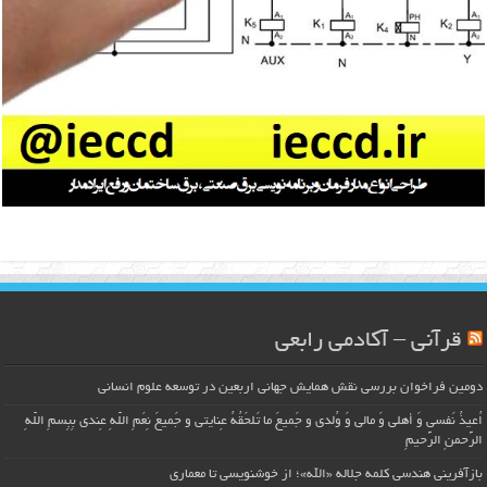
قرآنی – آکادمی رابعی
دومین فراخوان بررسی نقش همایش جهانی اربعین در توسعه علوم انسانی
اُعیذُ نَفسی وَ أهلی وَ مالی وَ وُلدی و جَمیعَ ما تَلحَقُهُ عِنایتی و جَمیعَ نِعَمِ اللّهِ عِندی بِبِسمِ اللّهِ
الرَّحمنِ الرَّحیمِ
بازآفرینی هندسی کلمه جلاله «الله»؛ از خوشنویسی تا معماری