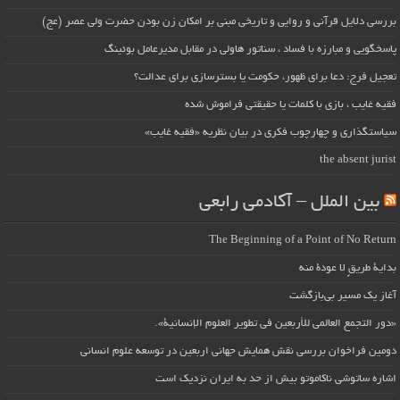
بررسی دلایل قرآنی و روایی و تاریخی مبنی بر امکان زن بودن حضرت ولی عصر (عج)
پاسخگویی و مبارزه با فساد ، سناتور هاولی در مقابل مدیرعامل بوئینگ
تعجیل فرج: دعا برای ظهور، حکومت یا بسترسازی برای عدالت؟
فقیه غایب ، بازی با کلمات یا حقیقتی فراموش شده
سیاستگذاری و چهارچوب فکری در بیان نظریه «فقیه غایب»
the absent jurist
بین الملل – آکادمی رابعی
The Beginning of a Point of No Return
بداية طريقٍ لا عودة منه
آغاز یک مسیر بی‌بازگشت
«دور التجمع العالمي للأربعين في تطوير العلوم الإنسانية».
دومین فراخوان بررسی نقش همایش جهانی اربعین در توسعه علوم انسانی
اشاره ساتوشی ناکاموتو بیش از حد به ایران نزدیک است