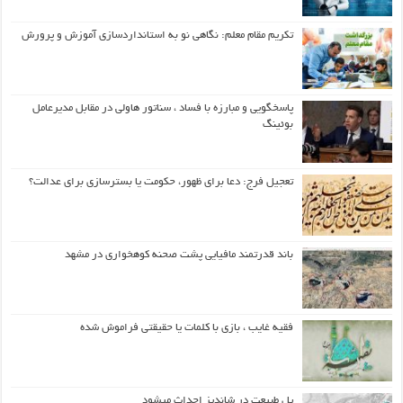
تکریم مقام معلم: نگاهی نو به استانداردسازی آموزش و پرورش
پاسخگویی و مبارزه با فساد ، سناتور هاولی در مقابل مدیرعامل
بوئینگ
تعجیل فرج: دعا برای ظهور، حکومت یا بسترسازی برای عدالت؟
باند قدرتمند مافیایی پشت صحنه کوهخواری در مشهد
فقیه غایب ، بازی با کلمات یا حقیقتی فراموش شده
پل طبیعت در شاندیز احداث میشود