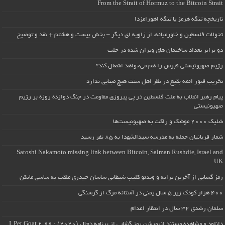
From the Strait of Hormuz to the Bitcoin Strait
تاریخچه تنگه هرمز یا تنگه اهورامزدا
تحولات فلسطین و خاورمیانه، از زاویه ای دیگر – بخش بیست و هشتم + نقد و توضیح
دو برابر تعداد ساختمان های ویران شده در حلب
رژیم صهیونیستی قبرس را هم می‌خواهد اشغال کند؟
تخریب قبور ائمه بقیع در نظر اهل سنت هیچ مبنایی ندارد
پیام رهبر انقلاب به ملت فلسطین در پی پیروزی مقاومت در جنگ دوازده روزه بر رژیم
صهیونیستی
شلیک ۲۰۰۰ موشک و راکت به صهیونیست‌ها
شمار قربانیان حمله به مدرسه سیدالشهدا به ۸۵ نفر رسید
Satoshi Nakamoto missing link between Bitcoin, Salman Rushdie, Israel and
UK
رمز گشایی از آخرین ترانه و ویدئو کلیپ شیطانی ساسان حیدری ملقب به ساسی مانکن
۴۰۰ هزار کودک زیر ۵ سال یمنی در آستانه مرگ از گرسنگی
سلمان رشدی ۳۲ سال در انتظار اعدام
دانلود و مشاهده مستند انیمیشن رمز گشایی از برنامه دجال (۲۰۲۰) : I, Pet Goat 2.99