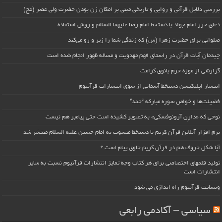
بررسی دلایل قرآنی و روایی و تاریخی مبنی بر امکان زن بودن حضرت ولی عصر (عج)
دعای حرز امام جواد با دستخط امام رضا علیهما السلام و روش استفاده
صلواتی برای حضرت زهرا (س) که زندگی شما را زیر و رو می‌کند
چیدمان آیات قرآن در راستای فهم مهدویت و مساله ظهور انجام شده است
گزارشی از موزه حرم بانوی کرامت
انتشار اپلیکیشن دستخط آسمانی از سوی انتشارات قرآنیوم
فضیلت‌ها و خواص سوره مبارکه “حمد”
نوحی که «دارِن آرونوفسکی» به تصویر کشیده است حتی پیامبر هم نیست
نرم افزار آنلاین قرآن کریم با دستخط منسوب به امام حسین علیه السلام منتشر شد
آیا شکل حروف هم در قرآن کریم حاوی پیام است ؟
تولید قلمهای اختصاصی برای هر کتاب وجه تمایز انتشارات قرآنیوم نسبت به سایر
انتشارات است
وبسایت قرآنیوم راه اندازی می شود
سیاسی – آکادمی رابعی