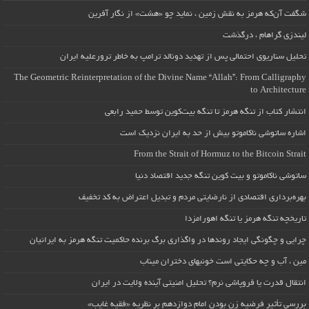
شگفت آن‌که هرمز به نقش زمین ، نماید چو «هشت» از نگار آفرین
لیندزی گراهام ، درگذشت
تحلیل سناریوی احتمالی پس از تهدید دونالد ترامپ به خاطر ترورعلیه ایران
The Geometric Reinterpretation of the Divine Name “Allah”: From Calligraphy
to Architecture
انتشار کتاب از تنگه هرمز تا تنگه بیت‌کوین توسط حمید رابعی
اشاره ساتوشی ناکاموتو بیش از حد به ایران نزدیک است
From the Strait of Hormuz to the Bitcoin Strait
ساتوشی ناکاموتو و بیت کوین تنگه جدید اقتصاد دنیا
بهره‌برداری اقتصادی از نارضایتی مردم و تبدیل اعتراض به کد تخفیف
تاریخچه تنگه هرمز یا تنگه اهورامزدا
چرایی و چگونگی ایجاد روندها در واگذاری برگ برنده حاکمیت تنگه هرمز به ایرانیان
مین ، آب و چه حکایتی است خونبهای دختران میناب
انتقال قدرت یا فروپاشی نرم؟ تحلیل امنیتی آینده ولایت در ایران
بررسی تأثیر فرضیه زن بودن امام دوازدهم بر نظریه «فقیه غایب»