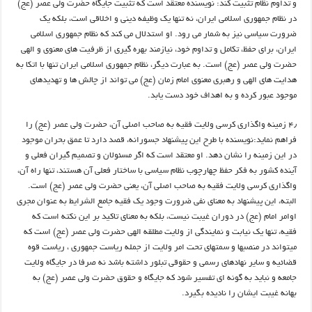
و تداوم نظام تثبیت کند: نویسنده معتقد است که تثبیت جایگاه حضرت ولی عصر (عج)
در نظام جمهوری اسلامی ایران، نه تنها یک وظیفه دینی و اخلاقی است، بلکه یک
ضرورت سیاسی نیز به شمار می رود. او استدلال می کند که نظام جمهوری اسلامی
ایران، برای حفظ، تکامل و تداوم خود، نیازمند بهره گیری از ظرفیت های معنوی و الهی
حضرت ولی عصر (عج) است. به عبارت دیگر، نظام جمهوری اسلامی ایران تنها با اتکا به
هدایت های الهی و رهبری معنوی امام زمان (عج) می تواند از چالش ها و تهدیدهای
موجود عبور کرده و به اهداف خود دست یابد.
۴٫ زمینه واگذاری کرسی ولایت فقیه به صاحب اصلی آن، حضرت ولی عصر (عج) را
فراهم نماید:نویسنده با طرح این پیشنهاد جسورانه، قصد دارد تا عمق بحران موجود
در این زمینه را نشان دهد. او معتقد است که اگر مسئولان و تصمیم گیران فعلی و
آینده کشور به فکر حفظ چهارچوب نظام سیاسی با ساختار فعلی آن هستند، تنها راه آن،
واگذاری کرسی ولایت فقیه به صاحب اصلی آن، یعنی حضرت ولی عصر (عج) است.
البته، این پیشنهاد به معنای نفی ضرورت وجود یک فقیه جامع الشرایط به عنوان مجری
اوامر امام (عج) در دوران غیبت نیست، بلکه به معنای تاکید بر این نکته است که
فقیه، تنها یک نیابت و نمایندگی از ولایت مطلقه الهی حضرت ولی عصر (عج) است که
میتواند در منصبها و سمتهای تحت امر ولایت از جمله ریاست جمهوری ، ریاست قوه
قضائیه و سایر نهادهای رسمی و حقوقی تبلور داشته باشد نه صرفا در جایگاه ولایت
جامعه و نباید به گونه ای تفسیر شود که جایگاه و حقوق حضرت ولی عصر (عج) به
بهانه غیبت ایشان را نادیده بگیرد.