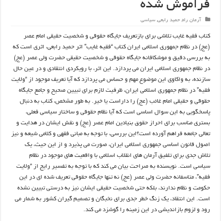
فراموش شده
آرمان راه
,
حمید رابعی
,
سیاسی
کتاب فقیه غایب تلاشی برای بازتعریف جایگاه حقوقی و شخصیت حقیقی امام عصر
(عج) در نظام جمهوری اسلامی ایران کتاب “فقیه غایب” اثر حمید رابعی، اثری است که
به بررسی دقیق و موشکافانه جایگاه حقوقی و شخصیت حقیقی حضرت ولی عصر (عج)
در نظام جمهوری اسلامی ایران می پردازد. این اثر، با رویکردی انتقادی و در عین حال
سازنده، به واکاوی این موضوع مهم و حساس می پردازد که آیا تعریف موجود از “ولایت
فقیه” در نظام جمهوری اسلامی ایران، ظرفیت لازم برای تبیین صحیح و جامع جایگاه
حقوقی و حقیقی امام غائب (عج) را داراست یا خیر. به طور مشخص، کتاب به دنبال
پاسخگویی به این سوال اساسی است که آیا نظام حقوقی و ساختار سیاسی فعلی،
بستری مناسب برای احراز حقوق بنیادین امام عصر (عج) و نقش ایشان در هدایت و
تعالی جامعه فراهم آورده است؟این بررسی، با توجه به مبانی فقهی و کلامی شیعه و نیز
اصول قانون اساسی جمهوری اسلامی ایران، صورت می پذیرد و از این حیث، یک
تلاش جدی برای تلفیق آرمان های انقلاب اسلامی با واقعیت های موجود در نظام
سیاسی است. نویسنده به صراحت بیان می کند که با توجه به تفسیر رایج از “ولایت
فقیه”، متاسفانه حضرت ولی عصر (عج) نه تنها جایگاه حقوقی تعریف شده ای در این
حکومت و نظام ندارند، بلکه حتی شخصیت حقیقی ایشان نیز به درستی تبیین نشده
است. این انتقاد، یک زنگ خطر جدی برای نخبگان و تصمیم گیران کشور به شمار می
رود و لزوم بازاندیشی در این زمینه را گوشزد می کند.