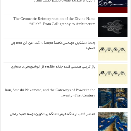
رابعی؛ از هندسه نقطه تا تجسم حدیث ثقلین
The Geometric Reinterpretation of the Divine Name
“Allah”: From Calligraphy to Architecture
إعادة التشكيل الهندسي لكلمة الجلالة «الله»؛ من فن الخط إلى
العمارة
بازآفرینی هندسی کلمه جلاله «الله»؛ از خوشنویسی تا معماری
Iran, Satoshi Nakamoto, and the Gateways of Power in the
Twenty-First Century
انتشار کتاب از تنگه هرمز تا تنگه بیت‌کوین توسط حمید رابعی