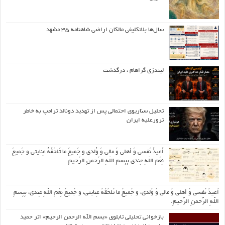
سال‌ها بلاتکلیفی مالکان اراضی شاهنامه ۳۵ مشهد
لیندزی گراهام ، درگذشت
تحلیل سناریوی احتمالی پس از تهدید دونالد ترامپ به خاطر
ترورعلیه ایران
اُعیذُ نَفسی وَ أهلی وَ مالی وَ وُلدی و جَمیعَ ما تَلحَقُهُ عِنایتی و جَمیعَ
نِعَمِ اللّهِ عِندی بِبِسمِ اللّهِ الرَّحمنِ الرَّحیمِ
اُعیذُ نَفسی وَ أهلی وَ مالی وَ وُلدی، و جَمیعَ ما تَلحَقُهُ عِنایتی، و جَمیعَ نِعَمِ اللّهِ عِندی، بِبِسمِ
اللّهِ الرَّحمنِ الرَّحیمِ.
بازخوانی تحلیلی تابلوی «بسم الله الرحمن الرحیم» اثر حمید