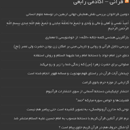
قرآنی – آکادمی رابعی
دومین فراخوان بررسی نقش همایش جهانی اربعین در توسعه علوم انسانی
اُعیذُ نَفسی وَ أهلی وَ مالی وَ وُلدی و جَمیعَ ما تَلحَقُهُ عِنایتی و جَمیعَ نِعَمِ اللّهِ عِندی بِبِسمِ اللّهِ
الرَّحمنِ الرَّحیمِ
بازآفرینی هندسی کلمه جلاله «الله»؛ از خوشنویسی تا معماری
بررسی دلایل قرآنی و روایی و تاریخی مبنی بر امکان زن بودن حضرت ولی عصر (عج)
دعای حرز امام جواد با دستخط امام رضا علیهما السلام و روش استفاده
صلواتی برای حضرت زهرا (س) که زندگی شما را زیر و رو می‌کند
چیدمان آیات قرآن در راستای فهم مهدویت و مساله ظهور انجام شده است
گزارشی از موزه حرم بانوی کرامت
انتشار اپلیکیشن دستخط آسمانی از سوی انتشارات قرآنیوم
فضیلت‌ها و خواص سوره مبارکه “حمد”
نوحی که «دارِن آرونوفسکی» به تصویر کشیده است حتی پیامبر هم نیست
نرم افزار آنلاین قرآن کریم با دستخط منسوب به امام حسین علیه السلام منتشر شد
آیا شکل حروف هم در قرآن کریم حاوی پیام است ؟