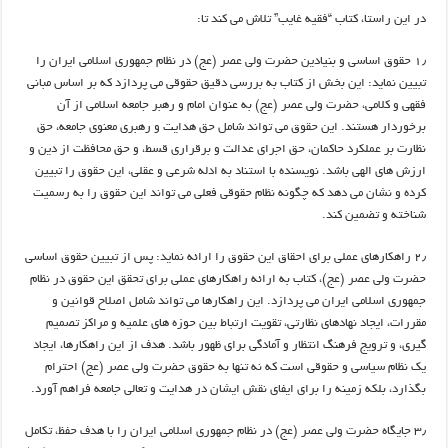
در این راستا، کتاب “فقیه غایب” تلاش می کند تا:
۱٫ حقوق اساسی و بنیادین حضرت ولی عصر (عج) در نظام جمهوری اسلامی ایران را
تبیین نماید: این بخش از کتاب به بررسی دقیق حقوقی می پردازد که بر اساس مبانی
فقهی و کلامی، حضرت ولی عصر (عج) به عنوان امام و رهبر جامعه اسلامی از آن
برخوردار هستند. این حقوق می تواند شامل حق هدایت و رهبری معنوی جامعه، حق
نظارت بر عملکرد حاکمان، حق اجرای عدالت و برقراری قسط، و حق محافظت از دین و
ارزش های الهی باشد. نویسنده با استناد به ادله شرعی و عقلی، این حقوق را تبیین
کرده و نشان می دهد که چگونه نظام حقوقی فعلی می تواند این حقوق را به رسمیت
شناخته و تضمین کند.
۲٫ راهکارهای عملی برای احقاق این حقوق را ارائه نماید: پس از تبیین حقوق اساسی
حضرت ولی عصر (عج)، کتاب به ارائه راهکارهای عملی برای تحقق این حقوق در نظام
جمهوری اسلامی ایران می پردازد. این راهکارها می تواند شامل اصلاح قوانین و
مقررات، ایجاد نهادهای نظارتی، تقویت ارتباط بین حوزه های علمیه و مراکز تصمیم
گیری، و ترویج فرهنگ انتظار و آمادگی برای ظهور باشد. هدف از این راهکارها، ایجاد
یک نظام سیاسی و حقوقی است که نه تنها به حقوق حضرت ولی عصر (عج) احترام
بگذارد، بلکه زمینه را برای ایفای نقش ایشان در هدایت و تعالی جامعه فراهم آورد.
۳٫ جایگاه حضرت ولی عصر (عج) در نظام جمهوری اسلامی ایران را با هدف حفظ، تکامل