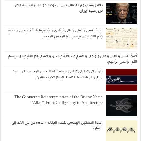
تحلیل سناریوی احتمالی پس از تهدید دونالد ترامپ به خاطر
ترورعلیه ایران
اُعیذُ نَفسی وَ أهلی وَ مالی وَ وُلدی و جَمیعَ ما تَلحَقُهُ عِنایتی و جَمیعَ
نِعَمِ اللّهِ عِندی بِبِسمِ اللّهِ الرَّحمنِ الرَّحیمِ
اُعیذُ نَفسی وَ أهلی وَ مالی وَ وُلدی، و جَمیعَ ما تَلحَقُهُ عِنایتی، و جَمیعَ نِعَمِ اللّهِ عِندی، بِبِسمِ
اللّهِ الرَّحمنِ الرَّحیمِ.
بازخوانی تحلیلی تابلوی «بسم الله الرحمن الرحیم» اثر حمید
رابعی؛ از هندسه نقطه تا تجسم حدیث ثقلین
The Geometric Reinterpretation of the Divine Name
“Allah”: From Calligraphy to Architecture
إعادة التشكيل الهندسي لكلمة الجلالة «الله»؛ من فن الخط إلى
العمارة