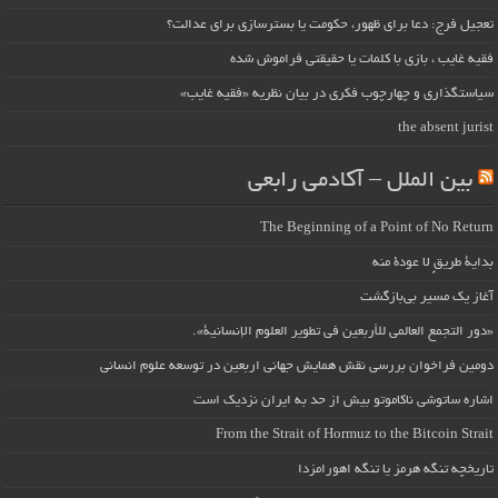
تعجیل فرج: دعا برای ظهور، حکومت یا بسترسازی برای عدالت؟
فقیه غایب ، بازی با کلمات یا حقیقتی فراموش شده
سیاستگذاری و چهارچوب فکری در بیان نظریه «فقیه غایب»
the absent jurist
بین الملل – آکادمی رابعی
The Beginning of a Point of No Return
بداية طريقٍ لا عودة منه
آغاز یک مسیر بی‌بازگشت
«دور التجمع العالمي للأربعين في تطوير العلوم الإنسانية».
دومین فراخوان بررسی نقش همایش جهانی اربعین در توسعه علوم انسانی
اشاره ساتوشی ناکاموتو بیش از حد به ایران نزدیک است
From the Strait of Hormuz to the Bitcoin Strait
تاریخچه تنگه هرمز یا تنگه اهورامزدا