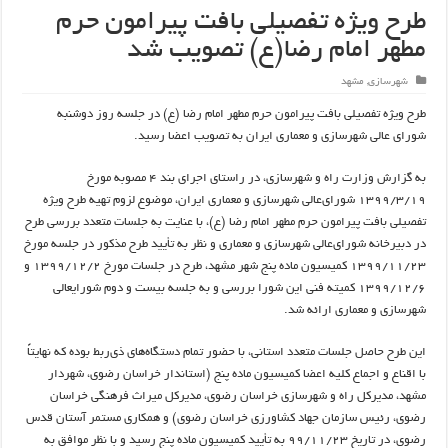
طرح ویژه تفصیلی بافت پیرامون حرم
مطهر امام رضا(ع) تصویب شد
شهرسازی
,
مشهد
طرح ویژه تفصیلی بافت پیرامون حرم مطهر امام رضا (ع) در جلسه روز دوشنبه
شورای عالی شهرسازی و معماری ایران به تصویب اعضا رسید.
به گزارش وزارت راه و شهرسازی، در راستای اجرای بند ۴ مصوبه مورخ
۱۳۹۹/۳/۱۹ شورای‌عالی شهرسازی و معماری ایران، موضوع لزوم تهیه طرح ویژه
تفصیلی بافت پیرامون حرم مطهر امام رضا (ع)، با عنایت به جلسات متعدد بررسی طرح
در دبیرخانه شورای‌عالی شهرسازی و معماری و نظر به تأیید طرح مذکور در جلسه مورخ
۱۳۹۹/۱۱/۲۳ کمیسیون ماده پنج شهر مشهد، طرح در جلسات مورخ ۱۳۹۹/۱۲/۲ و
۱۳۹۹/۱۲/۶ کمیته فنی این شورا بررسی و به جلسه بیست و دوم شورایعالی
شهرسازی و معماری ارائه شد.
این طرح حاصل جلسات متعدد استانی، با حضور تمام دستگاه‌های ذی‌ربط بوده که نهایتاً
با اقناع و اجماع کلیه اعضا کمیسیون ماده پنج (استاندار خراسان رضوی، شهردار
مشهد، مدیرکل راه و شهرسازی خراسان رضوی، مدیرکل میراث فرهنگی خراسان
رضوی، رئیس سازمان جهاد کشاورزی خراسان رضوی) و همکاری مستمر آستان قدس
رضوی، در تاریخ ۹۹/۱۱/۲۳ به تأیید کمیسیون ماده پنج رسید و با نظر موافق به