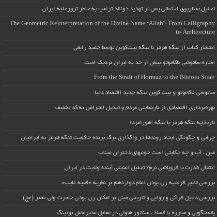
تحلیل سناریوی احتمالی پس از تهدید دونالد ترامپ به خاطر ترورعلیه ایران
The Geometric Reinterpretation of the Divine Name “Allah”: From Calligraphy
to Architecture
انتشار کتاب از تنگه هرمز تا تنگه بیت‌کوین توسط حمید رابعی
اشاره ساتوشی ناکاموتو بیش از حد به ایران نزدیک است
From the Strait of Hormuz to the Bitcoin Strait
ساتوشی ناکاموتو و بیت کوین تنگه جدید اقتصاد دنیا
بهره‌برداری اقتصادی از نارضایتی مردم و تبدیل اعتراض به کد تخفیف
تاریخچه تنگه هرمز یا تنگه اهورامزدا
چرایی و چگونگی ایجاد روندها در واگذاری برگ برنده حاکمیت تنگه هرمز به ایرانیان
مین ، آب و چه حکایتی است خونبهای دختران میناب
انتقال قدرت یا فروپاشی نرم؟ تحلیل امنیتی آینده ولایت در ایران
بررسی تأثیر فرضیه زن بودن امام دوازدهم بر نظریه «فقیه غایب»
بررسی دلایل قرآنی و روایی و تاریخی مبنی بر امکان زن بودن حضرت ولی عصر (عج)
پاسخگویی و مبارزه با فساد ، سناتور هاولی در مقابل مدیرعامل بوئینگ