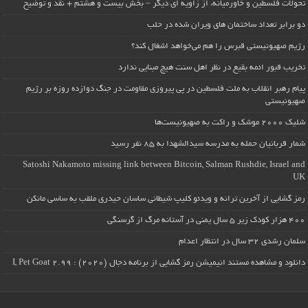
تحولات فلسطین و خاورمیانه، از زاویه ای دیگر – بخش بیست و هشتم + نقد و توضیح
دو برابر تعداد ساختمان های ویران شده در حلب
رژیم صهیونیستی قبرس را هم می‌خواهد اشغال کند؟
تخریب قبور ائمه بقیع در نظر اهل سنت هیچ مبنایی ندارد
پیام رهبر انقلاب به ملت فلسطین در پی پیروزی مقاومت در جنگ دوازده روزه بر رژیم
صهیونیستی
شلیک ۲۰۰۰ موشک و راکت به صهیونیست‌ها
شمار قربانیان حمله به مدرسه سیدالشهدا به ۸۵ نفر رسید
Satoshi Nakamoto missing link between Bitcoin, Salman Rushdie, Israel and
UK
رمز گشایی از آخرین ترانه و ویدئو کلیپ شیطانی ساسان حیدری ملقب به ساسی مانکن
۴۰۰ هزار کودک زیر ۵ سال یمنی در آستانه مرگ از گرسنگی
سلمان رشدی ۳۲ سال در انتظار اعدام
دانلود و مشاهده مستند انیمیشن رمز گشایی از برنامه دجال (۲۰۲۰) : I, Pet Goat 2.99