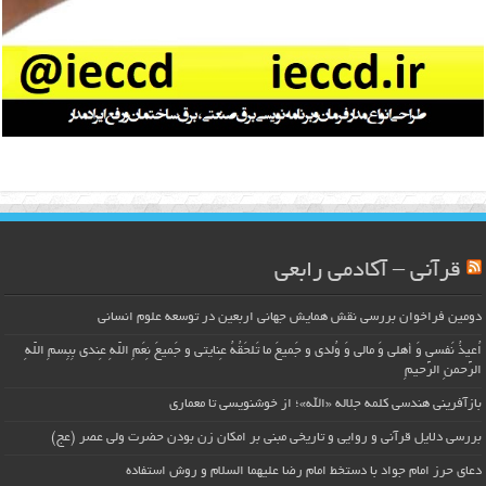
قرآنی – آکادمی رابعی
دومین فراخوان بررسی نقش همایش جهانی اربعین در توسعه علوم انسانی
اُعیذُ نَفسی وَ أهلی وَ مالی وَ وُلدی و جَمیعَ ما تَلحَقُهُ عِنایتی و جَمیعَ نِعَمِ اللّهِ عِندی بِبِسمِ اللّهِ
الرَّحمنِ الرَّحیمِ
بازآفرینی هندسی کلمه جلاله «الله»؛ از خوشنویسی تا معماری
بررسی دلایل قرآنی و روایی و تاریخی مبنی بر امکان زن بودن حضرت ولی عصر (عج)
دعای حرز امام جواد با دستخط امام رضا علیهما السلام و روش استفاده