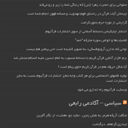
صلواتی برای حضرت زهرا (س) که زندگی شما را زیر و رو می‌کند
چیدمان آیات قرآن در راستای فهم مهدویت و مساله ظهور انجام شده است
گزارشی از موزه حرم بانوی کرامت
انتشار اپلیکیشن دستخط آسمانی از سوی انتشارات قرآنیوم
فضیلت‌ها و خواص سوره مبارکه “حمد”
نوحی که «دارِن آرونوفسکی» به تصویر کشیده است حتی پیامبر هم نیست
نرم افزار آنلاین قرآن کریم با دستخط منسوب به امام حسین علیه السلام منتشر شد
آیا شکل حروف هم در قرآن کریم حاوی پیام است ؟
تولید قلمهای اختصاصی برای هر کتاب وجه تمایز انتشارات قرآنیوم نسبت به سایر
انتشارات است
وبسایت قرآنیوم راه اندازی می شود
سیاسی – آکادمی رابعی
شگفت آن‌که هرمز به نقش زمین ، نماید چو «هشت» از نگار آفرین
لیندزی گراهام ، درگذشت