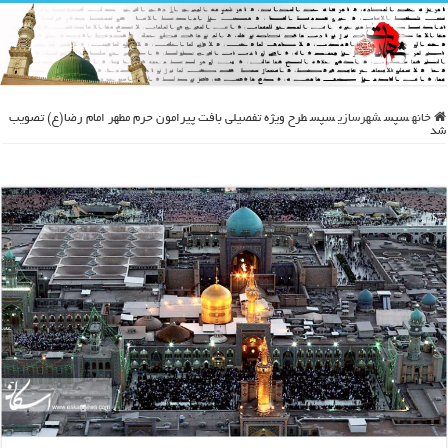
خانه
سپس
شهرسازی
سپس
طرح ویژه تفصیلی بافت پیرامون حرم مطهر امام رضا(ع) تصویب
شد