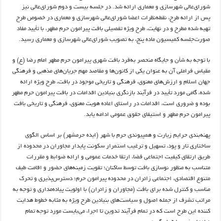
شورای‌عالی شهرسازی و معماری ارائه شد. در جلسه بیست و دوم شورای‌عالی نیز
پس از ارائه طرح، نقطه‌نظرات اعضا شورای‌عالی شهرسازی و معماری در خصوص طرح
تهیه شده مطرح و در نهایت، طرح ویژه تفصیلی بافت پیرامون حرم مطهر، با تأیید مفاد
صورت‌جلسه کمیسیون ماده پنج، به تصویب شورای‌عالی شهرسازی و معماری رسید.
با توجه به شأن و جایگاه منحصر به‌فرد بافت شهری پیرامون حرم مطهر امام رضا (ع) و
مقیاس فراملی آن به عنوان یکی از کانون‌ها و مقاصد مهم جریان‌های مذهبی و فرهنگی
جهان اسلام و ارزش‌های معنوی، فرهنگی و تاریخی موجود در بافت، طرح ویژه ارائه
شده، گامی مورد تأیید در فرآیند بازنگری بنیادین اقدامات در بافت پیرامون حرم مطهر
بوده و ضروری است، اقدامات در راستای اعاده هویت معنوی، فرهنگی و تاریخی بافت
پیرامون حرم مطهر و استیفای حقوق عمومی ادامه یابد.
پهنه‌بندی حرایم زیارت و همپیوندی حرم با شهر (ایده حرمشهر) بر اساس الگوی
ساختاری تار و پود، تسهیل و ترغیب استمرار سکونت پایدار مجاوران در محدوده از
طریق ارتقای کیفیت اجتماعی فضا، ارتقا خدمات عمومی و ارائه ضوابط و مقررات
متناسب به منظور نوسازی بافت توسط ساکنان؛ تقویت زمینه‌های حضور و اقامت طیف
متنوع اقتصادی، اجتماعی زائران در محدوده پیرامون حرم؛ دسترس‌پذیری و تحرک
مناسب و کنترل شده برای بافت (مجاوران و زائران) با اولویت پیاده‌مداری و توجه به
مراتب تشرف از جمله اصول و سیاست‌های بنیادین طرح ویژه به مثابه خطوط هدایت
کننده این طرح است که در تمام فرآیند تدوین تا اجرا، می‌بایست مورد توجه تمام