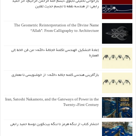
بازخوانی تحلیلی تابلوی «بسم الله الرحمن الرحیم» اثر حمید
رابعی؛ از هندسه نقطه تا تجسم حدیث ثقلین
The Geometric Reinterpretation of the Divine Name
“Allah”: From Calligraphy to Architecture
إعادة التشكيل الهندسي لكلمة الجلالة «الله»؛ من فن الخط إلى
العمارة
بازآفرینی هندسی کلمه جلاله «الله»؛ از خوشنویسی تا معماری
Iran, Satoshi Nakamoto, and the Gateways of Power in the
Twenty-First Century
انتشار کتاب از تنگه هرمز تا تنگه بیت‌کوین توسط حمید رابعی