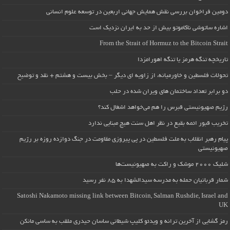
دومین فراخوان بررسی نقش همایش جهانی اربعین در توسعه علوم انسانی
اشاره ساتوشی ناکاموتو بیش از حد به ایران نزدیک است
From the Strait of Hormuz to the Bitcoin Strait
تاریخچه تنگه هرمز یا تنگه اهورامزدا
تحولات فلسطین و خاورمیانه، از زاویه ای دیگر – بخش بیست و هشتم + نقد و توضیح
دو برابر تعداد ساختمان های ویران شده در حلب
رژیم صهیونیستی قبرس را هم می‌خواهد اشغال کند؟
تخریب قبور ائمه بقیع در نظر اهل سنت هیچ مبنایی ندارد
پیام رهبر انقلاب به ملت فلسطین در پی پیروزی مقاومت در جنگ دوازده روزه بر رژیم
صهیونیستی
شلیک ۲۰۰۰ موشک و راکت به صهیونیست‌ها
شمار قربانیان حمله به مدرسه سیدالشهدا به ۸۵ نفر رسید
Satoshi Nakamoto missing link between Bitcoin, Salman Rushdie, Israel and
UK
رمز گشایی از آخرین ترانه و ویدئو کلیپ شیطانی ساسان حیدری ملقب به ساسی مانکن