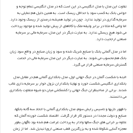
تفاوت این مدل با مدل انگلیسی در این است که در مدل انگلیسی تمام توجه و
حواس بانک به کسب سود با حداقل ریسک است. به همین دلیل هم تمایلی به
سرمایه گذاری در تولید ندارد. چون در تولید همیشه درصدی از ریسک وجود دارد.
اما وامی که مثلا در برابر وثیقه ملک یا کالاهای از پیش تولید شده و موجود پرداخت
می شود هیچ ریسکی ندارد. به عبارت دیگر در این مدل، سرمایه مالی بر سرمایه
صنعتی ارجحیت دارد.
اما در مدل آلمانی بانک با صنایع شریک شده و سود و زیان صنایع در واقع سود زیان
بانک هم محسوب می شوند. به عبارت دیگر در این مدل سرمایه مالی در خدمت
گسترش سرمایه صنعتی قرار می گیرد.
البته با شکست آلمان در جنگ جهانی اول، مدل بانکداری آلمانی هم در مقابل مدل
بانکداری انگلیسی شکست خورد و نهایتا بانکداران نزول خوار بر سرمایه داری غالب
شدند. برخی از صاحبنظران جنگ جهانی را کشمکشی میان دو شیوه متفاوت بانکداری
می دانستند.
با ظهور نازیها و تاسیس رایش سوم، مدل بانکداری آلمانی با اتحاد سه گانه بانکها،
صنایع و دولت مجددا در دستور کار قرار گرفت. اقتصاد شکست خورده آلمان که
علاوه بر خرابی های جنگ سالها وادار به پرداخت غرامت هم شده بود ناگهان بطور
معجزه آسایی شکوفا شده و به بزرگترین قطب صنعتی اروپا تبدیل شد. اما از زمان