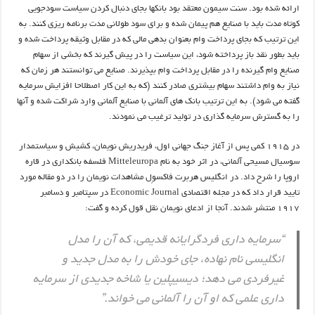
ارائه شده بود. سنت سیمون معتقد بود بانکها بجای دنبال کردن سیاست سودجویی
کوتاه مدت باید با صنایع هم پیمان شده و برای سود طولانی مدت برنامه ریزی کنند. به
این ترتیب که بجای پرداخت وام بعنوان بدهی مالی که در مقابل وثیقه پرداخت شده و
باید بطور نقد باز پرداخته شود، این سیاست را در پیش گیرند که بخشی از سهام
صنایع وام گیرنده را در مقابل پرداخت وام بپذیرند. صنایع می توانستند هر زمان که
نیاز به وام داشتند سهام بیشتری صادر کنند (که به این کار اصطلاحا افزایش سرمایه
گفته می شود). به این ترتیب بانک های آلمانی با صنایع آلمانی وارد شراکت شده و آنها
را به گسترش سرمایه گذاری در تولید ترغیب می نمودند.
در ۱۹۱۵ کمی پس از آغاز جنگ جهانی اول، فریدریش نویمان، کشیش و سیاستمدار
سوسیال مسیحی آلمانی، در اثر خود به نام Mitteleuropa فلسفه بانکداری در قاره
اروپا را شرح داد. در انگلیس هربرت فاکسوِل مشاهدات نویمان را در دو مقاله مورد
تایید قرار داد که در مجله اقتصادی Economic Journal در سپتامبر و دسامبر
۱۹۱۷ منتشر شدند. آنجا از ادعای نویمان نقل قول کرده و گفت:
“سرمایه داری فردگرایانه قدیمی، که آن را مدل
انگلیسی نام نهاده، جای خودش را به مدل جدید و
غیرفردی می دهد؛ دیسیپلین یا شاخه جدیدی از سرمایه
داری علمی که او آن را آلمانی می خواند.”