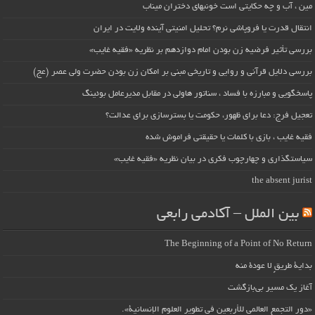
مین ، آب و چه حکایتی است خونبهای دختران میناب
انتقال قدرت یا فروپاشی نرم؟ تحلیل امنیتی آینده ولایت در ایران
بررسی تأثیر فرضیه زن بودن امام دوازدهم بر نظریه «فقیه غایب»
بررسی دلایل قرآنی و روایی و تاریخی مبنی بر امکان زن بودن حضرت ولی عصر (عج)
پاسخگویی و مبارزه با فساد ، سناتور هاولی در مقابل مدیرعامل بوئینگ
تعجیل فرج: دعا برای ظهور، حکومت یا بسترسازی برای عدالت؟
فقیه غایب ، بازی با کلمات یا حقیقتی فراموش شده
سیاستگذاری و چهارچوب فکری در بیان نظریه «فقیه غایب»
the absent jurist
بین الملل – آکادمی رابعی
The Beginning of a Point of No Return
بداية طريقٍ لا عودة منه
آغاز یک مسیر بی‌بازگشت
«دور التجمع العالمي للأربعين في تطوير العلوم الإنسانية».