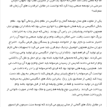
اما چه عاملی باعث شد آلمان که حدود یک قرن از سایرین عقب بود ناگهان آنچنان
سرعتی در توسعه صنعتی پیدا کرد که توانست در مقابل ابرقدرت های آن زمان قد
علم کند؟
یکی از تفاوت های مدل توسعه آلمان و انگلیس در نظام بانکی و مالی آنها بود. نظام
بانکی انگلیسی بر پایه همان شیوه های ربا خواری سنتی بود که بانکداران یهودی تبار،
همچون خانواده روتشیلدز، در راس آن بودند. زمانی که جیمز وات به اختراعات
بزرگ خود دست یافت، حتی امکان دریافت وام برای تولید صنعتی و انبوه آن را در
اختیار نداشت و ناچار بود از خانواده، دوستان و بستگان پول قرض بگیرد. اختراع
دوران سازی همچون اتومبیل نزدیک نیم قرن باید صبر می کرد تا تسهیلات مالی لازم
برای تولید آن فراهم شود. بانکداران ربا خوار انگلیسی برای تولید وامی پرداخت
نمی کردند. تنها زمانی که محصولی قبلا تولید شده بود، برای حمل و نقل آن با کشتی
وام ارائه می دادند که پس از رسیدن مرسوله باید اصل وام و بهره آن پرداخت می
شد. همچنین رویه هایی موجود بود که فردی که مرسوله ای را در راه داشت می
توانست آن مرسوله را با مبلغ پایینتر پیش فروش کند تا سریعتر به پول نقد دست
پیدا کند (یعنی از مصادیق بارز ربا). بنابراین بانک های انگلیسی تمایلی به سرمایه
گذاری در تولید نداشتند و فقط در مقابل وثیقه ای که از قبل موجود باشد وام
پرداخت می کردند. رایجترین نوع وثیقه هم زمین و ملک بود که در صورت ناتوانی از
بازپرداخت مصادره می شد.
در مقابل بانک های آلمانی از مدلی پیروی می کردند که توسط سنت سیمون فرانسوی