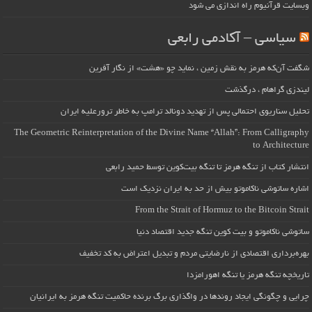
وبسایت قرآنیوم راه اندازی می شود
سیاسی – آکادمی رابعی
شگفت آن‌که هرمز به نقش زمین ، نماید چو «هشت» از نگار آفرین
لیندزی گراهام ، درگذشت
تحلیل سناریوی احتمالی پس از تهدید دونالد ترامپ به خاطر ترورعلیه ایران
The Geometric Reinterpretation of the Divine Name “Allah”: From Calligraphy
to Architecture
انتشار کتاب از تنگه هرمز تا تنگه بیت‌کوین توسط حمید رابعی
اشاره ساتوشی ناکاموتو بیش از حد به ایران نزدیک است
From the Strait of Hormuz to the Bitcoin Strait
ساتوشی ناکاموتو و بیت کوین تنگه جدید اقتصاد دنیا
بهره‌برداری اقتصادی از نارضایتی مردم و تبدیل اعتراض به کد تخفیف
تاریخچه تنگه هرمز یا تنگه اهورامزدا
چرایی و چگونگی ایجاد روندها در واگذاری برگ برنده حاکمیت تنگه هرمز به ایرانیان