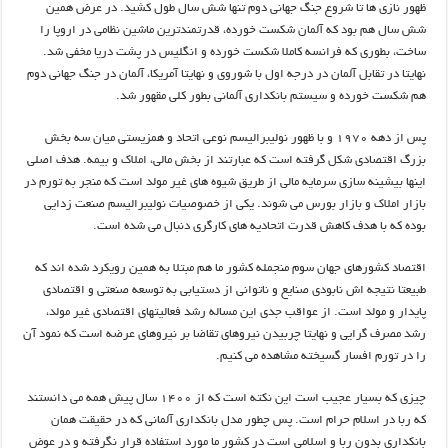
ظهور نازی ها تا شروع جنگ جهانی دوم تنها شش سال طول کشید. در عرض همین
شش سال هم بود که آلمان شکست خورده، قدرتمندترین ماشین نظامی در اروپا را
ساخت، بطوری که فرانسه کاملا شکست خورده و انگلیس در پشت دریا مخفی شد.
نهایتا در تقابل آلمان در درجه اول با شوروی و نهایتا آمریکا، آلمان در جنگ جهانی دوم
هم شکست خورده و سیستم بانکداری آلمانی بطور کلی مقهور شد.
پس از دهه ۱۹۷۰ و با ظهور نولیبرالیسم نوعی اتحاد و همزیستی میان سه بخش
بزرگ اقتصادی شکل گرفته است که عبارتند از بخش مالی، املاک و بیمه. هدف اصلی
اینها بیشینه سازی سرمایه مالی از طریق شیوه های غیر مولد است که منجر به تورم در
بازار املاک و بازار بورس می شوند. یکی از خصوصیات نولیبرالیسم صنعت زدایی
بوده که با هدف کاهش قدرت اتحادیه های کارگری دنبال می شده است.
اقتصاد کشورهای جهان سوم منجمله کشور ما هم مبتلا به همین رویکرد شده اند که
طبیعتا نتیجه اش نابودی صنایع و ناتوانی از دستیابی به توسعه صنعتی و اقتصادی
پایدار و مولد است. از عواقب جدی این مساله رشد فعالیتهای اقتصادی غیر مولد،
رشد مصرف گرایی و نهایتا چربیدن نیروهای تقاضا بر نیروهای عرضه است که نمود آن
را در تورم افسار گسیخته مشاهده می کنیم.
چیزی که بسیار عجیب است این نکته است که از ۱۴۰۰ سال پیش همه می دانستند
که ربا در اسلام حرام است. پس چطور مدل بانکداری آلمانی که در حقیقت همان
بانکداری بدون ربا و اسلامی است در کشور ما مورد استفاده قرار نگرفته و در عوض