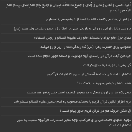
اُعیذُ نَفسی وَ أهلی وَ مالی وَ وُلدی و جَمیعَ ما تَلحَقُهُ عِنایتی و جَمیعَ نِعَمِ اللّهِ عِندی بِبِسمِ اللّهِ
الرَّحمنِ الرَّحیمِ
بازآفرینی هندسی کلمه جلاله «الله»؛ از خوشنویسی تا معماری
بررسی دلایل قرآنی و روایی و تاریخی مبنی بر امکان زن بودن حضرت ولی عصر (عج)
دعای حرز امام جواد با دستخط امام رضا علیهما السلام و روش استفاده
صلواتی برای حضرت زهرا (س) که زندگی شما را زیر و رو می‌کند
چیدمان آیات قرآن در راستای فهم مهدویت و مساله ظهور انجام شده است
گزارشی از موزه حرم بانوی کرامت
انتشار اپلیکیشن دستخط آسمانی از سوی انتشارات قرآنیوم
فضیلت‌ها و خواص سوره مبارکه “حمد”
نوحی که «دارِن آرونوفسکی» به تصویر کشیده است حتی پیامبر هم نیست
نرم افزار آنلاین قرآن کریم با دستخط منسوب به امام حسین علیه السلام منتشر شد
آیا شکل حروف هم در قرآن کریم حاوی پیام است ؟
تولید قلمهای اختصاصی برای هر کتاب وجه تمایز انتشارات قرآنیوم نسبت به سایر
انتشارات است