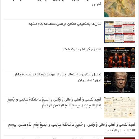
آفرین
سال‌ها بلاتکلیفی مالکان اراضی شاهنامه ۳۵ مشهد
لیندزی گراهام ، درگذشت
تحلیل سناریوی احتمالی پس از تهدید دونالد ترامپ به خاطر
ترورعلیه ایران
اُعیذُ نَفسی وَ أهلی وَ مالی وَ وُلدی و جَمیعَ ما تَلحَقُهُ عِنایتی و جَمیعَ
نِعَمِ اللّهِ عِندی بِبِسمِ اللّهِ الرَّحمنِ الرَّحیمِ
اُعیذُ نَفسی وَ أهلی وَ مالی وَ وُلدی، و جَمیعَ ما تَلحَقُهُ عِنایتی، و جَمیعَ نِعَمِ اللّهِ عِندی، بِبِسمِ
اللّهِ الرَّحمنِ الرَّحیمِ.