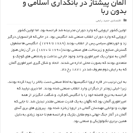
آلمان پیشتاز در بانکداری اسلامی و
بدون ربا
اقتصادی
,
حمید رابعی
اولین کشور اروپایی که وارد دوران مدرنیته شد فرانسه بود، اما اولین کشور
اروپایی که وارد دوران انقلاب صنعتی شد انگلیس بود. در حالی که فرانسویان درگیر
زد و خوردهای سیاسی پس از انقلاب بودند (۱۷۸۹ تا ۱۷۹۹)، انگلیسی ها مشغول
گسترش صنایع و زیرساخت های صنعتی بودند(۱۷۹۰ تا ۱۸۷۰). در آن زمان هنوز
آلمان به عنوان یک امپراطوری واحد وجود خارجی نداشت و پادشاهی های کوچک و
متعددی بودند که بصورت محلی اداره می شدند. اتحاد و شکل گیری امپراطوری آلمان
که به رایش دوم معروف شد در ۱۸۷۱ رخ داد.
به این ترتیب در قاره اروپا انگلیسیها به لحاظ صنعتی دست بالاتر را پیدا کرده بودند،
زیرا خیلی زودتر از دیگران وارد انقلاب صنعتی شده بودند. اما دیری نپایید که
فرانسه به تریج فاصله خود را با انگلیس کم کرد، و شگفت انگیزتر از همه
امپراطوری آلمان بود که ناگهان به یک قدرت صنعتی مقتدر تبدیل شد. تا جایی که
مهارت و توانایی مهندسان آلمانی در اروپا زبانزد شده بود. پیروزی های برق آسای
آلمان در آغاز جنگ جهانی دوم مقابل بلژیک و فرانسه هم تا حدود زیادی به دلیل
همین برتری تکنولوژیکی و صنعتی بود.