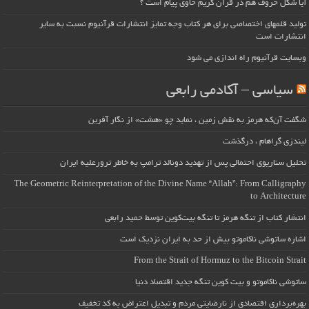
آیا شکل حروف هم در قرآن کریم حاوی پیام است ؟
تولید قلمهای اختصاصی برای هر کتاب وجه تمایز انتشارات قرآنیوم نسبت به سایر
انتشارات است
وبسایت قرآنیوم راه اندازی می شود
سیاسی – آکادمی رابعی
شگفت آن‌که هرمز به نقش زمین ، نماید چو «هشت» از نگار آفرین
لیندزی گراهام ، درگذشت
تحلیل سناریوی احتمالی پس از تهدید دونالد ترامپ به خاطر ترورعلیه ایران
The Geometric Reinterpretation of the Divine Name “Allah”: From Calligraphy
to Architecture
انتشار کتاب از تنگه هرمز تا تنگه بیت‌کوین توسط حمید رابعی
اشاره ساتوشی ناکاموتو بیش از حد به ایران نزدیک است
From the Strait of Hormuz to the Bitcoin Strait
ساتوشی ناکاموتو و بیت کوین تنگه جدید اقتصاد دنیا
بهره‌برداری اقتصادی از نارضایتی مردم و تبدیل اعتراض به کد تخفیف