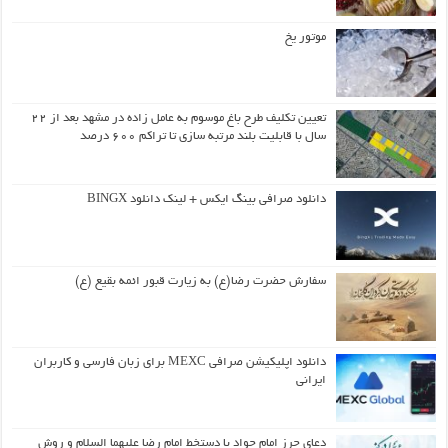
موتور یخ
تعیین تکلیف طرح باغ موسوم به عامل زاده در مشهد بعد از ۲۲
سال با قابلیت بلند مرتبه سازی تا تراکم ۶۰۰ درصد
دانلود صرافی بینگ ایکس + لینک دانلود BINGX
سفارش حضرت رضا(ع) به زیارت قبور ائمه بقیع (ع)
دانلود اپلیکیشن صرافی MEXC برای زبان فارسی و کاربران
ایرانی
دعای حرز امام جواد با دستخط امام رضا علیهما السلام و روش