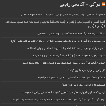
قرآنی – آکادمی رابعی
دومین فراخوان بررسی نقش همایش جهانی اربعین در توسعه علوم انسانی
اُعیذُ نَفسی وَ أهلی وَ مالی وَ وُلدی و جَمیعَ ما تَلحَقُهُ عِنایتی و جَمیعَ نِعَمِ اللّهِ عِندی بِبِسمِ اللّهِ
الرَّحمنِ الرَّحیمِ
بازآفرینی هندسی کلمه جلاله «الله»؛ از خوشنویسی تا معماری
بررسی دلایل قرآنی و روایی و تاریخی مبنی بر امکان زن بودن حضرت ولی عصر (عج)
دعای حرز امام جواد با دستخط امام رضا علیهما السلام و روش استفاده
صلواتی برای حضرت زهرا (س) که زندگی شما را زیر و رو می‌کند
چیدمان آیات قرآن در راستای فهم مهدویت و مساله ظهور انجام شده است
گزارشی از موزه حرم بانوی کرامت
انتشار اپلیکیشن دستخط آسمانی از سوی انتشارات قرآنیوم
فضیلت‌ها و خواص سوره مبارکه “حمد”
نوحی که «دارِن آرونوفسکی» به تصویر کشیده است حتی پیامبر هم نیست
نرم افزار آنلاین قرآن کریم با دستخط منسوب به امام حسین علیه السلام منتشر شد