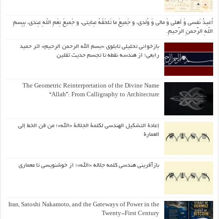
اُعیذُ نَفسی وَ أهلی وَ مالی وَ وُلدی، و جَمیعَ ما تَلحَقُهُ عِنایتی، و جَمیعَ نِعَمِ اللّهِ عِندی، بِبِسمِ
اللّهِ الرَّحمنِ الرَّحیمِ.
بازخوانی تحلیلی تابلوی «بسم الله الرحمن الرحیم» اثر حمید
رابعی؛ از هندسه نقطه تا تجسم حدیث ثقلین
The Geometric Reinterpretation of the Divine Name
“Allah”: From Calligraphy to Architecture
إعادة التشكيل الهندسي لكلمة الجلالة «الله»؛ من فن الخط إلى
العمارة
بازآفرینی هندسی کلمه جلاله «الله»؛ از خوشنویسی تا معماری
Iran, Satoshi Nakamoto, and the Gateways of Power in the
Twenty-First Century