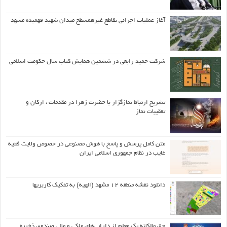
آغاز عملیات اجرائی تقاطع غیرهمسطح میدان شهید فهمیده مشهد
شرکت حمید رابعی در ششمین همایش کتاب سال حکومت اسلامی
تشریح ارتباط نمازگزار با حضرت زهرا در مقدمات ، ارکان و
تعقیبات نماز
متن کامل پرسش و پاسخ با هوش مصنوعی در خصوص ولایت فقیه
غایب در نظام جمهوری اسلامی ایران
دانلود نقشه منطقه ۱۲ مشهد (الهیه) به تفکیک کاربریها
حق مالکانه یک معلم از دارایی‌های ملکی و مالی صندوق ذخیره