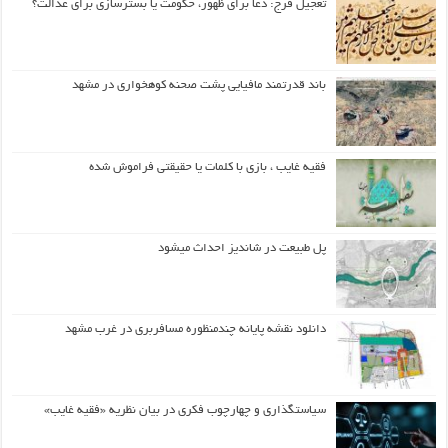
تعجیل فرج: دعا برای ظهور، حکومت یا بسترسازی برای عدالت؟
باند قدرتمند مافیایی پشت صحنه کوهخواری در مشهد
فقیه غایب ، بازی با کلمات یا حقیقتی فراموش شده
پل طبیعت در شاندیز احداث میشود
دانلود نقشه پایانه چندمنظوره مسافربری در غرب مشهد
سیاستگذاری و چهارچوب فکری در بیان نظریه «فقیه غایب»