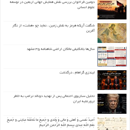
دومین فراخوان بررسی نقش همایش جهانی اربعین در توسعه
علوم انسانی
شگفت آن‌که هرمز به نقش زمین ، نماید چو «هشت» از نگار
آفرین
سال‌ها بلاتکلیفی مالکان اراضی شاهنامه ۳۵ مشهد
لیندزی گراهام ، درگذشت
تحلیل سناریوی احتمالی پس از تهدید دونالد ترامپ به خاطر
ترورعلیه ایران
اُعیذُ نَفسی وَ أهلی وَ مالی وَ وُلدی و جَمیعَ ما تَلحَقُهُ عِنایتی و جَمیعَ
نِعَمِ اللّهِ عِندی بِبِسمِ اللّهِ الرَّحمنِ الرَّحیمِ