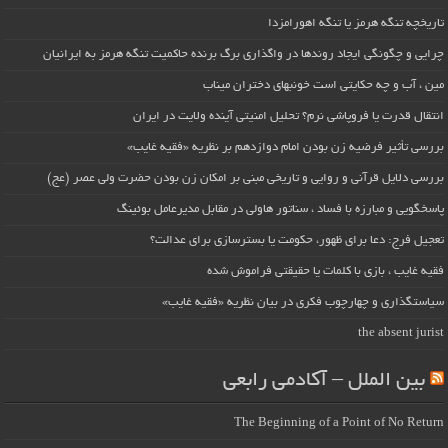
تاریخچه تنگه هرمز یا تنگه اهورامزدا
چرایی و چگونگی ایجاد روندها در واگذاری برگ برنده حاکمیت تنگه هرمز به ایرانیان
مین ، آب و چه حکایتی است خونبهای دختران میناب
انتقال قدرت یا فروپاشی نرم؟ تحلیل امنیتی آینده ولایت در ایران
بررسی تأثیر فرضیه زن بودن امام دوازدهم بر نظریه «فقیه غایب»
بررسی دلایل قرآنی و روایی و تاریخی مبنی بر امکان زن بودن حضرت ولی عصر (عج)
پاسخگویی و مبارزه با فساد ، سناتور هاولی در مقابل مدیرعامل بوئینگ
تعجیل فرج: دعا برای ظهور، حکومت یا بسترسازی برای عدالت؟
فقیه غایب ، بازی با کلمات یا حقیقتی فراموش شده
سیاستگذاری و چهارچوب فکری در بیان نظریه «فقیه غایب»
the absent jurist
بین الملل – آکادمی رابعی
The Beginning of a Point of No Return