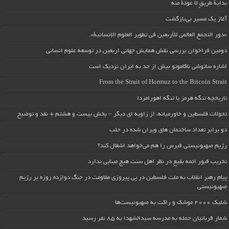
بداية طريقٍ لا عودة منه
آغاز یک مسیر بی‌بازگشت
«دور التجمع العالمي للأربعين في تطوير العلوم الإنسانية».
دومین فراخوان بررسی نقش همایش جهانی اربعین در توسعه علوم انسانی
اشاره ساتوشی ناکاموتو بیش از حد به ایران نزدیک است
From the Strait of Hormuz to the Bitcoin Strait
تاریخچه تنگه هرمز یا تنگه اهورامزدا
تحولات فلسطین و خاورمیانه، از زاویه ای دیگر – بخش بیست و هشتم + نقد و توضیح
دو برابر تعداد ساختمان های ویران شده در حلب
رژیم صهیونیستی قبرس را هم می‌خواهد اشغال کند؟
تخریب قبور ائمه بقیع در نظر اهل سنت هیچ مبنایی ندارد
پیام رهبر انقلاب به ملت فلسطین در پی پیروزی مقاومت در جنگ دوازده روزه بر رژیم
صهیونیستی
شلیک ۲۰۰۰ موشک و راکت به صهیونیست‌ها
شمار قربانیان حمله به مدرسه سیدالشهدا به ۸۵ نفر رسید