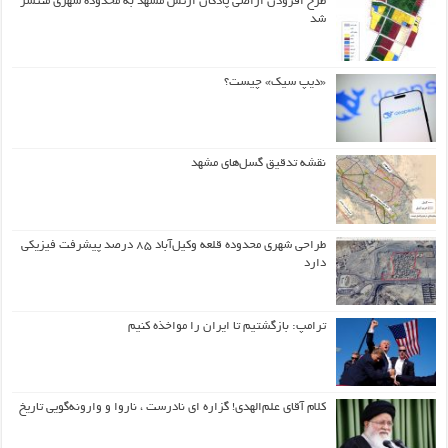
طرح افزودن اراضی پادگان ارتش مشهد به محدوده شهری منتشر
شد
«دیپ سیک» چیست؟
نقشه تدقیق گسل‌های مشهد
طراحی شهری محدوده قلعه وکیل‌آباد ۸۵ درصد پیشرفت فیزیکی
دارد
ترامپ: بازگشتیم تا ایران را مواخذه کنیم
کلام آقای علم‌الهدی! گزاره ای نادرست ، ناروا و وارونه‌گویی تاریخ