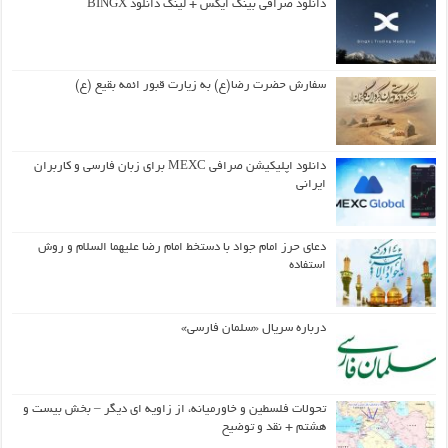
دانلود صرافی بینگ ایکس + لینک دانلود BINGX
سفارش حضرت رضا(ع) به زیارت قبور ائمه بقیع (ع)
دانلود اپلیکیشن صرافی MEXC برای زبان فارسی و کاربران
ایرانی
دعای حرز امام جواد با دستخط امام رضا علیهما السلام و روش
استفاده
درباره سریال «سلمان فارسی»
تحولات فلسطین و خاورمیانه، از زاویه ای دیگر – بخش بیست و
هشتم + نقد و توضیح