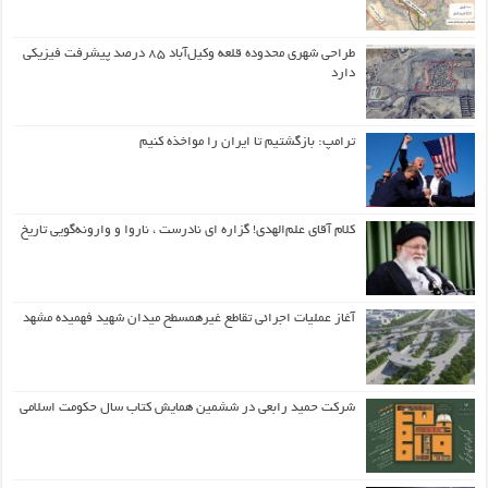
طراحی شهری محدوده قلعه وکیل‌آباد ۸۵ درصد پیشرفت فیزیکی
دارد
ترامپ: بازگشتیم تا ایران را مواخذه کنیم
کلام آقای علم‌الهدی! گزاره ای نادرست ، ناروا و وارونه‌گویی تاریخ
آغاز عملیات اجرائی تقاطع غیرهمسطح میدان شهید فهمیده مشهد
شرکت حمید رابعی در ششمین همایش کتاب سال حکومت اسلامی