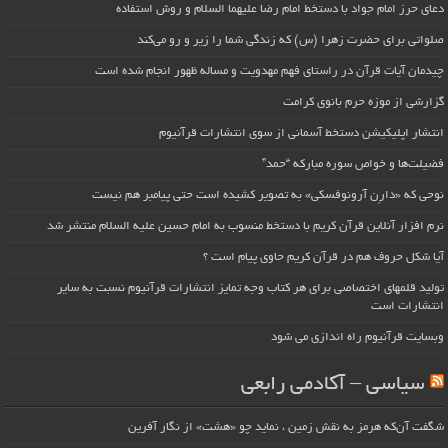
دعای حرز امام جواد با دستخط امام رضا علیهما السلام و روش استفاده
صلواتی برای حضرت زهرا (س) که زندگی شما را زیر و رو می‌کند
چیدمان آیات قرآن در راستای فهم مهدویت و مساله ظهور انجام شده است
گزارشی از موزه حرم بانوی کرامت
انتشار اپلیکیشن دستخط آسمانی از سوی انتشارات قرآنیوم
فضیلت‌ها و خواص سوره مبارکه “حمد”
نوحی که «دارِن آرونوفسکی» به تصویر کشیده است حتی پیامبر هم نیست
نرم افزار آنلاین قرآن کریم با دستخط منسوب به امام حسین علیه السلام منتشر شد
آیا شکل حروف هم در قرآن کریم حاوی پیام است ؟
تولید قلمهای اختصاصی برای هر کتاب وجه تمایز انتشارات قرآنیوم نسبت به سایر
انتشارات است
وبسایت قرآنیوم راه اندازی می شود
سیاسی – آکادمی رابعی
شگفت آن‌که هرمز به نقش زمین ، نماید چو «هشت» از نگار آفرین