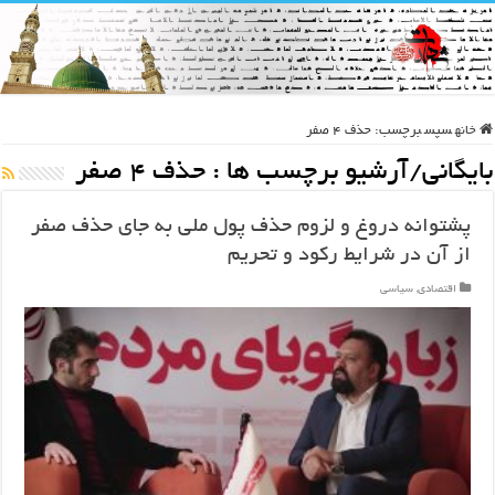
خانه
سپس
برچسب:
حذف 4 صفر
بایگانی/آرشیو برچسب ها :
حذف 4 صفر
پشتوانه دروغ و لزوم حذف پول ملی به جای حذف صفر
از آن در شرایط رکود و تحریم
اقتصادی
,
سیاسی