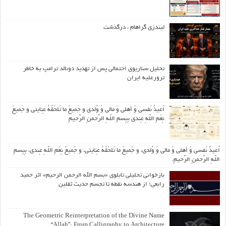
لیندزی گراهام ، درگذشت
تحلیل سناریوی احتمالی پس از تهدید دونالد ترامپ به خاطر
ترورعلیه ایران
اُعیذُ نَفسی وَ أهلی وَ مالی وَ وُلدی و جَمیعَ ما تَلحَقُهُ عِنایتی و جَمیعَ
نِعَمِ اللّهِ عِندی بِبِسمِ اللّهِ الرَّحمنِ الرَّحیمِ
اُعیذُ نَفسی وَ أهلی وَ مالی وَ وُلدی، و جَمیعَ ما تَلحَقُهُ عِنایتی، و جَمیعَ نِعَمِ اللّهِ عِندی، بِبِسمِ
اللّهِ الرَّحمنِ الرَّحیمِ.
بازخوانی تحلیلی تابلوی «بسم الله الرحمن الرحیم» اثر حمید
رابعی؛ از هندسه نقطه تا تجسم حدیث ثقلین
The Geometric Reinterpretation of the Divine Name
“Allah”: From Calligraphy to Architecture