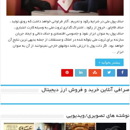
حذف پول ملی در شرایط رکود و تحریم ، آثار فراوانی خواهد داشت که رونق تولید ،
حذف قاچاق ، خروج از رکود ، اشتراک گذاری ثروت ملی به وسیله کارت اعتباری ،
حذف پول به عنوان ابزار نفوذ و جاسوسی اقتصادی و حذف دلالی و ایجاد جریان
سازنده برای ثروت ملی بلوکه شده در املاک و مستقلات از جمله بدیهی ترین نتایج آن
خواهد بود. اگر ذات پول با ارزش باشد دولتهای خارجی نمیتوانند از آن به عنوان
ابزار …
بیشتر بخوانید »
صرافی آنلاین خرید و فروش ارز دیجیتال
نوشته های تصویری/ویدیویی