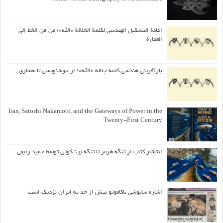
إعادة التشكيل الهندسي لكلمة الجلالة «الله»؛ من فن الخط إلى
العمارة
بازآفرینی هندسی کلمه جلاله «الله»؛ از خوشنویسی تا معماری
Iran, Satoshi Nakamoto, and the Gateways of Power in the
Twenty-First Century
انتشار کتاب از تنگه هرمز تا تنگه بیت‌کوین توسط حمید رابعی
اشاره ساتوشی ناکاموتو بیش از حد به ایران نزدیک است