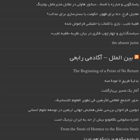
پاسخگویی و مبارزه با فساد ، سناتور هاولی در مقابل مدیرعامل بوئینگ
تعجیل فرج: دعا برای ظهور، حکومت یا بسترسازی برای عدالت؟
فقیه غایب ، بازی با کلمات یا حقیقتی فراموش شده
سیاستگذاری و چهارچوب فکری در بیان نظریه «فقیه غایب»
the absent jurist
بین الملل – آکادمی رابعی
The Beginning of a Point of No Return
بداية طريقٍ لا عودة منه
آغاز یک مسیر بی‌بازگشت
«دور التجمع العالمي للأربعين في تطوير العلوم الإنسانية».
دومین فراخوان بررسی نقش همایش جهانی اربعین در توسعه علوم انسانی
اشاره ساتوشی ناکاموتو بیش از حد به ایران نزدیک است
From the Strait of Hormuz to the Bitcoin Strait
تاریخچه تنگه هرمز یا تنگه اهورامزدا