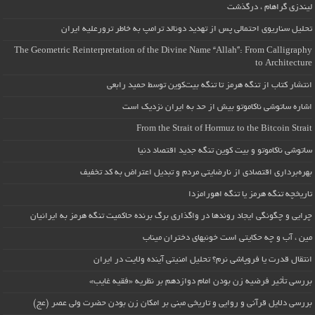
لیندزی گراهام ، درگذشت
تحلیل سناریوی احتمالی پس از تهدید دونالد ترامپ به خاطر ترورعلیه ایران
The Geometric Reinterpretation of the Divine Name “Allah”: From Calligraphy
to Architecture
انتشار کتاب از تنگه هرمز تا تنگه بیت‌کوین توسط حمید رابعی
اشاره ساتوشی ناکاموتو بیش از حد به ایران نزدیک است
From the Strait of Hormuz to the Bitcoin Strait
ساتوشی ناکاموتو و بیت کوین تنگه جدید اقتصاد دنیا
بهره‌برداری اقتصادی از نارضایتی مردم و تبدیل اعتراض به کد تخفیف
تاریخچه تنگه هرمز یا تنگه اهورامزدا
چرایی و چگونگی ایجاد روندها در واگذاری برگ برنده حاکمیت تنگه هرمز به ایرانیان
مین ، آب و چه حکایتی است خونبهای دختران میناب
انتقال قدرت یا فروپاشی نرم؟ تحلیل امنیتی آینده ولایت در ایران
بررسی تأثیر فرضیه زن بودن امام دوازدهم بر نظریه «فقیه غایب»
بررسی دلایل قرآنی و روایی و تاریخی مبنی بر امکان زن بودن حضرت ولی عصر (عج)