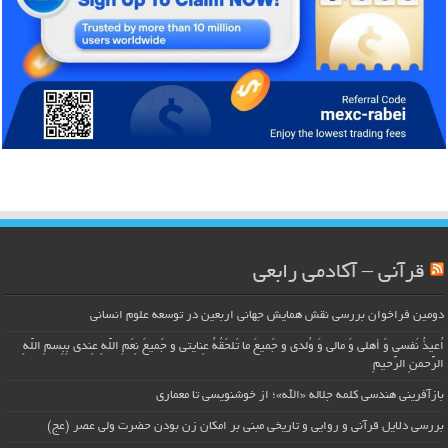
قرآنی – آکادمی رابعی
دومین فراخوان بررسی نقش همایش جهانی اربعین در توسعه علوم انسانی
اُعیذُ نَفسی وَ أهلی وَ مالی وَ وُلدی و جَمیعَ ما تَلحَقُهُ عِنایتی و جَمیعَ نِعَمِ اللّهِ عِندی بِبِسمِ اللّهِ
الرَّحمنِ الرَّحیمِ
بازآفرینی هندسی کلمه جلاله «الله»؛ از خوشنویسی تا معماری
بررسی دلایل قرآنی و روایی و تاریخی مبنی بر امکان زن بودن حضرت ولی عصر (عج)