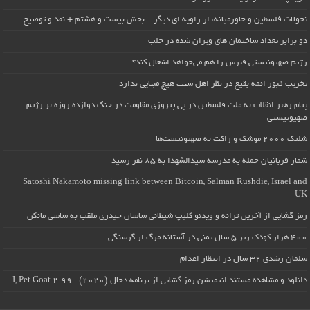
تحولات فلسطین و خاورمیانه، از زاویه ای دیگر – بخش بیست و هشتم + نقد و توضیح
دو برابر تعداد ساختمان های ویران شده در حلب
رژیم صهیونیستی قبرس را هم می‌خواهد اشغال کند؟
تخریب قبور ائمه بقیع در نظر اهل سنت هیچ مبنایی ندارد
پیام رهبر انقلاب به ملت فلسطین در پی پیروزی مقاومت در جنگ دوازده روزه بر رژیم
صهیونیستی
شلیک ۲۰۰۰ موشک و راکت به صهیونیست‌ها
شمار قربانیان حمله به مدرسه سیدالشهدا به ۸۵ نفر رسید
Satoshi Nakamoto missing link between Bitcoin, Salman Rushdie, Israel and
UK
رمز گشایی از آخرین ترانه و ویدئو کلیپ شیطانی ساسان حیدری ملقب به ساسی مانکن
۴۰۰ هزار کودک زیر ۵ سال یمنی در آستانه مرگ از گرسنگی
سلمان رشدی ۳۲ سال در انتظار اعدام
دانلود و مشاهده مستند انیمیشن رمز گشایی از برنامه دجال (۲۰۲۰) : I, Pet Goat 2.99