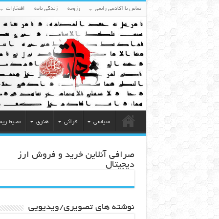
تماس با آکادمی رابعی
رزومه
زندگی نامه
افتخارات
سیاسی
قرآنی
هنری
محیط زی
صرافی آنلاین خرید و فروش ارز
دیجیتال
نوشته های تصویری/ویدیویی