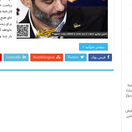
ریاست جم
کارنامه 
جای هیچ 
برای پست
نخواهد گ
بار چند 
بیشتر بخوانید »
فیس بوک
Twitter
Stumbleupon
LinkedIn
Su
Glo
Dev
ایش
انی