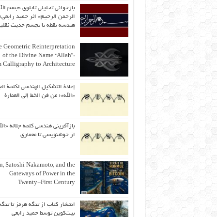
بازخوانی تحلیلی تابلوی «بسم الل
الرحمن الرحیم» اثر حمید رابعی؛ 
هندسه نقطه تا تجسم حدیث ثقلی
 Geometric Reinterpretation
of the Divine Name “Allah”:
 Calligraphy to Architecture
إعادة التشكيل الهندسي لكلمة الج
«الله»؛ من فن الخط إلى العمارة
بازآفرینی هندسی کلمه جلاله «الل
از خوشنویسی تا معماری
an, Satoshi Nakamoto, and the
Gateways of Power in the
Twenty-First Century
انتشار کتاب از تنگه هرمز تا تنگه
بیت‌کوین توسط حمید رابعی