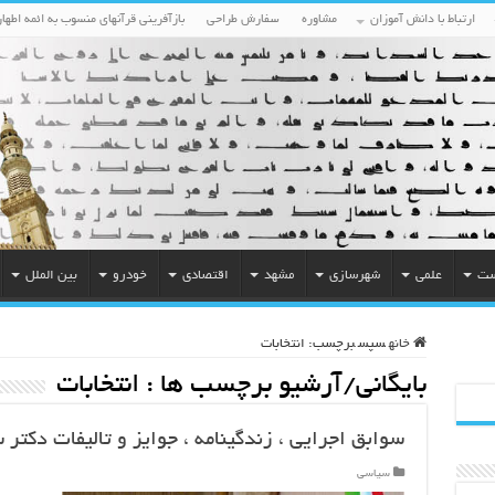
ارتباط با دانش آموزان
مشاوره
سفارش طراحی
بازآفرینی قرآنهای منسوب به ائمه اطهار
ست
علمی
شهرسازی
مشهد
اقتصادی
خودرو
بین الملل
خانه
سپس
برچسب:
انتخابات
بایگانی/آرشیو برچسب ها :
انتخابات
سوابق اجرایی ، زندگینامه ، جوایز و تالیفات دکتر
سیاسی