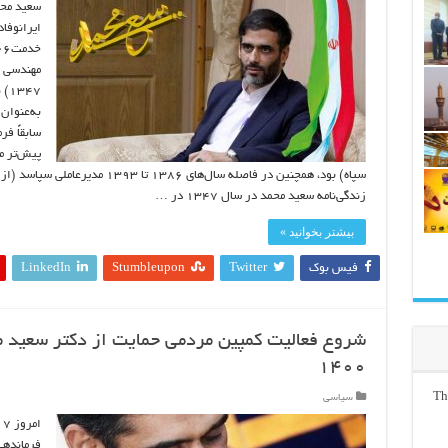
ایرانوفا
مهندسی ع
۴۷
به‌عنوان
سابقاً فر
پیش‌تر م
سپاه) بود، همچنین در فاصله سال‌های ۶
زندگی‌نامه سعید محمد در سال ۱۳۴۷ در …
بیشتر بخوانید »
فیس بوک
Twitter
Stumbleupon
LinkedIn
شروع فعالیت کمپین مردمی حمایت از دکتر سعید م
۱۴۰۰
Th
سیاسی
فرماندهی