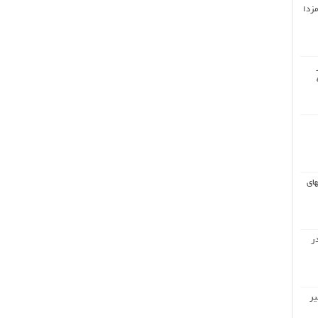
مزدا
های
ر
یر