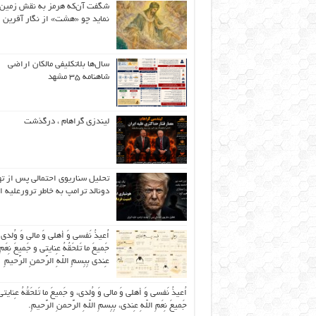
شگفت آن‌که هرمز به نقش زمین 
نماید چو «هشت» از نگار آفرین
سال‌ها بلاتکلیفی مالکان اراضی
شاهنامه ۳۵ مشهد
لیندزی گراهام ، درگذشت
تحلیل سناریوی احتمالی پس از ت
دونالد ترامپ به خاطر ترورعلیه ا
اُعیذُ نَفسی وَ أهلی وَ مالی وَ وُلدی
جَمیعَ ما تَلحَقُهُ عِنایتی و جَمیعَ نِعَمِ 
عِندی بِبِسمِ اللّهِ الرَّحمنِ الرَّحیمِ
اُعیذُ نَفسی وَ أهلی وَ مالی وَ وُلدی، و جَمیعَ ما تَلحَقُهُ عِنایتی
جَمیعَ نِعَمِ اللّهِ عِندی، بِبِسمِ اللّهِ الرَّحمنِ الرَّحیمِ.