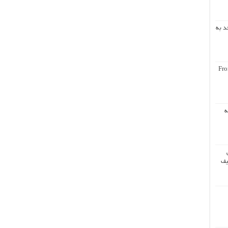
د به
Fro
ه
یف