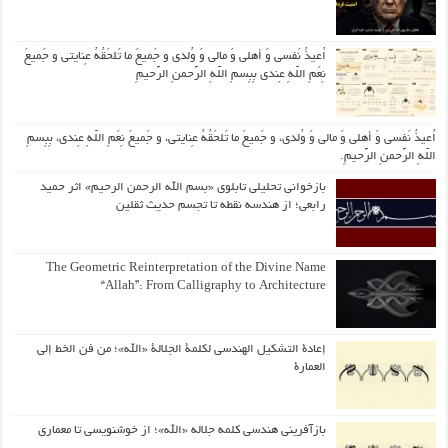
اُعیذُ نَفسی وَ أهلی وَ مالی وَ وُلدی و جَمیعَ ما تَلحَقُهُ عِنایتی و جَمیعَ
نِعَمِ اللّهِ عِندی بِبِسمِ اللّهِ الرَّحمنِ الرَّحیمِ
اُعیذُ نَفسی وَ أهلی وَ مالی وَ وُلدی، و جَمیعَ ما تَلحَقُهُ عِنایتی، و جَمیعَ نِعَمِ اللّهِ عِندی، بِبِسمِ
اللّهِ الرَّحمنِ الرَّحیمِ.
بازخوانی تحلیلی تابلوی «بسم الله الرحمن الرحیم» اثر حمید
رابعی؛ از هندسه نقطه تا تجسم حدیث ثقلین
The Geometric Reinterpretation of the Divine Name
“Allah”: From Calligraphy to Architecture
إعادة التشكيل الهندسي لكلمة الجلالة «الله»؛ من فن الخط إلى
العمارة
بازآفرینی هندسی کلمه جلاله «الله»؛ از خوشنویسی تا معماری