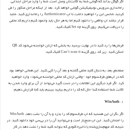
اگر گوگل بداند که گوشی شما به اکانت‌تان وصل است، شما را وارد مراحل ابتدایی
راه‌اندازی سرویس نوتیفیکیشن گوشی خواهد کرد. بعد از اینکه مراحل مذکور را طی
کردید، شانس این را خواهید داشت تا اپ Authenticator را راه‌اندازی کنید. شاید
قرار نباشد اپ واقعی را دانلود کنیم اما به هر حال باید وانمود کنیم داریم کد مخفی
را دریافت می‌کنیم. روی گزینه Set up کلیک کنید.
فرمان‌ها را رد کنید تا در نهایت برسید به بخشی که ازتان خواسته می‌شود کد QR
اسکن کنید. زیر کد، روی گزینه Can’t scan it کلیک کنید.
صفحه‌ی بعد، به دنبال کلید مخفی گشته و بعد آن را کپی کنید. این همانی خواهد بود
که در اپ‌های طرف‌سوم خود –وقتی ازتان کد مخفی خواسته می‌شود- وارد خواهید
کرد. اگر فرد دیگری این اطلاعات را در دست گیرد می‌تواند از آن برای وارد شدن به
اکانت شما استفاده کند! حال که کد را داریم بیایید ببینیم باید کجا قرارش دهیم:
WinAuth
اگر نگران این هستید که اپ طرف‌سوم کد را بدزد و یا آن را نشت دهد، WinAuth
را امتحان کنید. این اپ منبع‌باز است و می‌توانید آن را در پی‌سی خود دانلود کنید. در
نتیجه، کد مبهم‌سازی‌شده‌ یا ذخیره کلودی که بتواند کلید شما را نشت دهد در کار