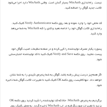
نیست. راه‌اندازی WinAuth بسیار آسان است. وقتی WinAuth دارد اجرا می‌شود
اکانت جدید گوگل را اضافه کنید.
کد مخفی خود را وارد نموده و بعد روی دکمه Verify Authenticator کلیک کنید.
راه‌اندازی اکانت گوگل خود را ادامه دهید و کدی را که WinAuth به شما می‌دهد
وارد کنید.
پسورد یکبار مصرف تولیدشده را کپی کرده و در صفحه تنظیمات امنیت گوگل خود
پیست نمایید. روی دکمه Verify and Save کلیک کنید تا کد تولیدشده اعتبارسنجی
شود.
اگر همه‌چیز درست پیش رفته باشد، گوگل به شما پنجره‌ی تأییدی را به شما نشان
خواهد داد. تنها کافیست روی دکمه OK کلیک کنید تا تغییرات اکانت گوگل شما ذخیره
شود.
برگردیم به پنجره‌ی WinAuth: حالا که کد تولیدشده را تأیید کردید روی دکمه OK
بزنید تا تغییرات صورت‌گرفته در اپ WinAuth ذخیره گردد. به محض کلیک روی