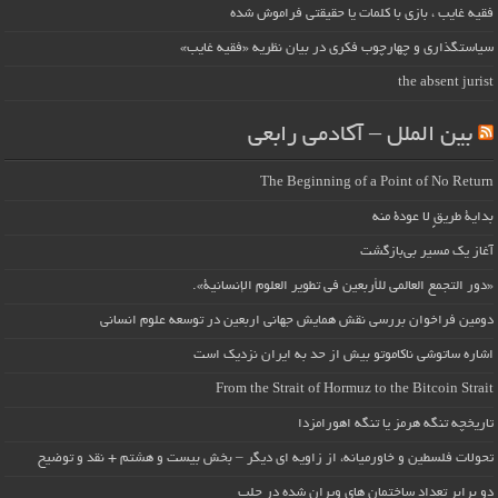
فقیه غایب ، بازی با کلمات یا حقیقتی فراموش شده
سیاستگذاری و چهارچوب فکری در بیان نظریه «فقیه غایب»
the absent jurist
بین الملل – آکادمی رابعی
The Beginning of a Point of No Return
بداية طريقٍ لا عودة منه
آغاز یک مسیر بی‌بازگشت
«دور التجمع العالمي للأربعين في تطوير العلوم الإنسانية».
دومین فراخوان بررسی نقش همایش جهانی اربعین در توسعه علوم انسانی
اشاره ساتوشی ناکاموتو بیش از حد به ایران نزدیک است
From the Strait of Hormuz to the Bitcoin Strait
تاریخچه تنگه هرمز یا تنگه اهورامزدا
تحولات فلسطین و خاورمیانه، از زاویه ای دیگر – بخش بیست و هشتم + نقد و توضیح
دو برابر تعداد ساختمان های ویران شده در حلب