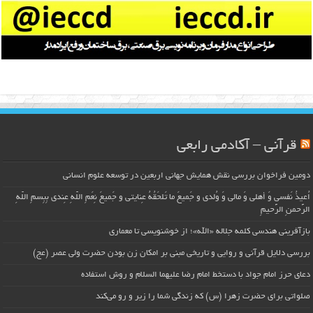
قرآنی – آکادمی رابعی
دومین فراخوان بررسی نقش همایش جهانی اربعین در توسعه علوم انسانی
اُعیذُ نَفسی وَ أهلی وَ مالی وَ وُلدی و جَمیعَ ما تَلحَقُهُ عِنایتی و جَمیعَ نِعَمِ اللّهِ عِندی بِبِسمِ اللّهِ
الرَّحمنِ الرَّحیمِ
بازآفرینی هندسی کلمه جلاله «الله»؛ از خوشنویسی تا معماری
بررسی دلایل قرآنی و روایی و تاریخی مبنی بر امکان زن بودن حضرت ولی عصر (عج)
دعای حرز امام جواد با دستخط امام رضا علیهما السلام و روش استفاده
صلواتی برای حضرت زهرا (س) که زندگی شما را زیر و رو می‌کند