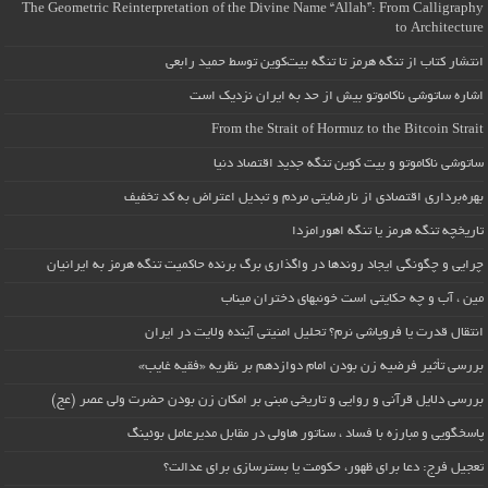
The Geometric Reinterpretation of the Divine Name “Allah”: From Calligraphy
to Architecture
انتشار کتاب از تنگه هرمز تا تنگه بیت‌کوین توسط حمید رابعی
اشاره ساتوشی ناکاموتو بیش از حد به ایران نزدیک است
From the Strait of Hormuz to the Bitcoin Strait
ساتوشی ناکاموتو و بیت کوین تنگه جدید اقتصاد دنیا
بهره‌برداری اقتصادی از نارضایتی مردم و تبدیل اعتراض به کد تخفیف
تاریخچه تنگه هرمز یا تنگه اهورامزدا
چرایی و چگونگی ایجاد روندها در واگذاری برگ برنده حاکمیت تنگه هرمز به ایرانیان
مین ، آب و چه حکایتی است خونبهای دختران میناب
انتقال قدرت یا فروپاشی نرم؟ تحلیل امنیتی آینده ولایت در ایران
بررسی تأثیر فرضیه زن بودن امام دوازدهم بر نظریه «فقیه غایب»
بررسی دلایل قرآنی و روایی و تاریخی مبنی بر امکان زن بودن حضرت ولی عصر (عج)
پاسخگویی و مبارزه با فساد ، سناتور هاولی در مقابل مدیرعامل بوئینگ
تعجیل فرج: دعا برای ظهور، حکومت یا بسترسازی برای عدالت؟