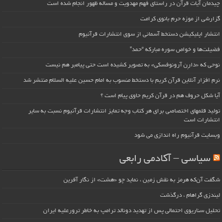
چیدمان آیات قرآن در راستای فهم مهدویت و مساله ظهور انجام شده است
گزارشی از موزه حرم بانوی کرامت
انتشار اپلیکیشن دستخط آسمانی از سوی انتشارات قرآنیوم
فضیلت‌ها و خواص سوره مبارکه “حمد”
نوحی که «دارِن آرونوفسکی» به تصویر کشیده است حتی پیامبر هم نیست
نرم افزار آنلاین قرآن کریم با دستخط منسوب به امام حسین علیه السلام منتشر شد
آیا شکل حروف هم در قرآن کریم حاوی پیام است ؟
تولید قلمهای اختصاصی برای هر کتاب وجه تمایز انتشارات قرآنیوم نسبت به سایر
انتشارات است
وبسایت قرآنیوم راه اندازی می شود
سیاسی – آکادمی رابعی
شگفت آن‌که هرمز به نقش زمین ، نماید چو «هشت» از نگار آفرین
لیندزی گراهام ، درگذشت
تحلیل سناریوی احتمالی پس از تهدید دونالد ترامپ به خاطر ترورعلیه ایران