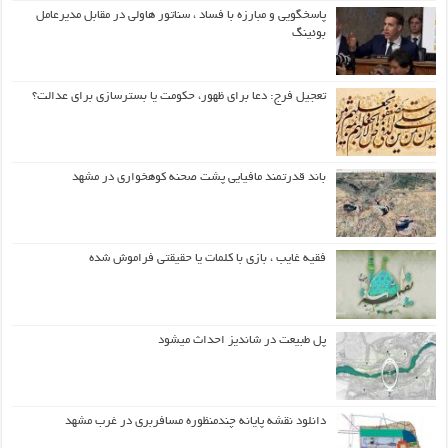
پاسخگویی و مبارزه با فساد ، سناتور هاولی در مقابل مدیرعامل
بوئینگ
تعجیل فرج: دعا برای ظهور، حکومت یا بسترسازی برای عدالت؟
باند قدرتمند مافیایی پشت صحنه کوهخواری در مشهد
فقیه غایب ، بازی با کلمات یا حقیقتی فراموش شده
پل طبیعت در شاندیز احداث میشود
دانلود نقشه پایانه چندمنظوره مسافربری در غرب مشهد