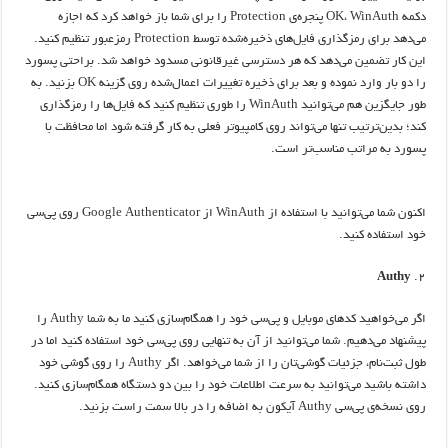
دکمه OK، WinAuth پنجره‌ی Protection را برای شما باز خواهد کرد که اجازه
می‌دهد برای رمزگذاری فایل‌های ذخیره‌شده توسط Protection رمزعبور تنظیم کنید.
این کار تضمین می‌دهد که هر دسترسی غیرقانونی مسدود خواهد شد. براحتی پسورد
را دو بار وارد نموده و بعد برای ذخیره تغییرات اعمال‌شده روی گزینه OK بزنید. به
طور جایگزین هم می‌توانید WinAuth را طوری تنظیم کنید که فایل‌ها را رمزگذاری
کند؛ بدین‌ترتیب تنها می‌تواند روی کامپیوتر فعلی به کار گرفته شود اما محافظت با
پسورد به مراتب مناسب‌تر است.
اکنون شما می‌توانید با استفاده از WinAuth از Google Authenticator روی پی‌سی
خود استفاده کنید.
Authy
اگر می‌خواهید کدهای موبایل و پی‌سی خود را همگام‌سازی کنید ما به شما Authy را
پیشنهاد می‌دهیم. شما می‌توانید از آن به تنهایی روی پی‌سی خود استفاده کنید اما در
طول ثبت‌نام، جزئیات گوشی‌تان را از شما می‌خواهد. اگر Authy را روی گوشی خود
داشته باشید می‌توانید به سرعت اطلاعات خود را بین دو دستگاه همگام‌سازی کنید.
روی نسخه‌ی پی‌سی Authy آیکون به اضافه را در بالا سمت راست بزنید.