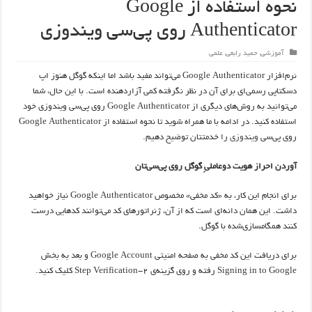
نحوه استفاده از Google
Authenticator روی پی‌سی ویندوزی
آموزشی
,
حمید رابعی
,
علمی
نرم‌افزار Google Authenticator می‌تواند مفید باشد اما اینکه گوگل هنوز اپ
دسکتاپی رسمی‌ای برای آن در نظر نگرفته کمی آزاردهنده است. با این حال، شما
می‌توانید به روش‌های دیگری از Google Authenticator روی پی‌سی ویندوزی خود
استفاده کنید. در ادامه با ما همراه شوید تا نحوه استفاده از Google Authenticator
روی پی‌سی
ویندوزی
را خدمتتان توضیح دهیم.
آوردن احراز هویت دوعاملیِ گوگل روی پی‌سی‌تان
برای انجام این کار، به «کد مخفی» مخصوص Google Authenticator نیاز خواهید
داشت. این همان دانه‌ای است که از آن، ژنراتورهای کد می‌توانند کدهایی درست
کنند همگامسازی‌شده با گوگل.
برای دریافت این کد مخفی به صفحه امنیتی Google Account و بعد به بخش
Signing in to Google رفته و روی گزینه‌ی ۲-Step Verification کلیک کنید.