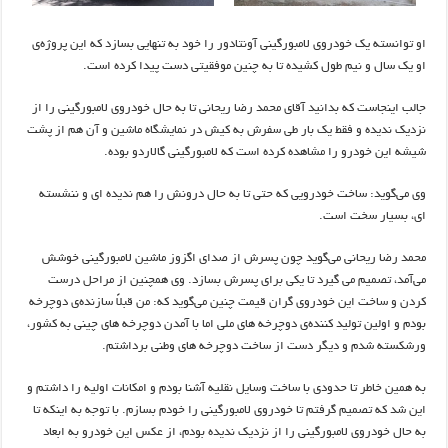
او توانسته
یک
خودروی لامبورگینی
آونتادور
را خود
به
تنهایی
بسازد که این
پروژه‌ی
او
یک
سال و
نیم
طول کشیده تا به چنین موفقیتی دست
پیدا
کرده
است.
جالب اینجاست که بدانید آقای
محمد
رضا
ریحانی
تا
به
حال
خودروی لامبورگینی را
از
نزدیک ندیده و فقط
یک
بار
طی سفرش به کیش در نمایشگاه ماشین و
آن
هم
از
پشت
شیشه این خودرو را مشاهده کرده است که لامبورگینی
گالاردو
بوده
.
وی
می‌گوید
: ساخت خودرویی که حتی
تا
به
حال
درونش را هم
ندیده
ای
و
ننشسته
ای
، بسیار سخت است
.
محمد
رضا
ریحانی
می‌گوید
چون پسرش از صدای اگزوز ماشین لامبورگینی خوشش
می‌آمد
،
تصمیم
می
گیرد تا
یکی برای پسرش بسازد
. وی همچنین از مراحل درست
کردن و
ساخت این خودروی
گران
قیمت
چنین
می‌گوید
که
: من
قبلاً
سازنده‌ی
دوچرخه
بودم و اولین
تولید
کننده‌ی
دوچرخه
های
ملی اما با آمدن
دوچرخه
های
چینی به
کشور
،
ورشکسته شدم
و دیگر دست از ساخت
دوچرخه
های
وطنی برداشتم
.
به همین خاطر تا حدودی با ساخت وسایل نقلیه آشنا بودم و امکانات اولیه را
داشتم و
این شد که تصمیم گرفتم تا خودروی لامبورگینی را خودم بسازم
. با
توجه به اینکه
تا
به
حال
خودروی لامبورگینی را از نزدیک ندیده بودم
، از
عکس این خودرو به ابعاد