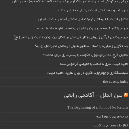
چرایی و چگونگی ایجاد روندها در واگذاری برگ برنده حاکمیت تنگه هرمز به ایرانیان
مین ، آب و چه حکایتی است خونبهای دختران میناب
انتقال قدرت یا فروپاشی نرم؟ تحلیل امنیتی آینده ولایت در ایران
بررسی تأثیر فرضیه زن بودن امام دوازدهم بر نظریه «فقیه غایب»
بررسی دلایل قرآنی و روایی و تاریخی مبنی بر امکان زن بودن حضرت ولی عصر (عج)
پاسخگویی و مبارزه با فساد ، سناتور هاولی در مقابل مدیرعامل بوئینگ
تعجیل فرج: دعا برای ظهور، حکومت یا بسترسازی برای عدالت؟
فقیه غایب ، بازی با کلمات یا حقیقتی فراموش شده
سیاستگذاری و چهارچوب فکری در بیان نظریه «فقیه غایب»
the absent jurist
بین الملل – آکادمی رابعی
The Beginning of a Point of No Return
بداية طريقٍ لا عودة منه
آغاز یک مسیر بی‌بازگشت