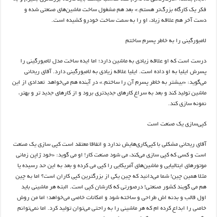
فکر یک کارگاه بزرگ‌تر هستم.» بعد هم مشغول ساخت ماشین‌های صنعتی شده و
دست آخر هم علاقه زیاد، او را به سمت ساخت خودرو کشیده است.
لامبورگینی را به خاطر پسرم ساختم
درست است که او علاقه زیادی به ماشین دارد؛ اما ایده ساخت مدل لامبورگینی را
پسرش ایلیا به او داده است. ایلیا علاقه زیادی به لامبورگینی دارد. آقای ریحانی
می‌گوید: «بیشتر به خاطر پسرم آن را ساختم.» در آینده هم می‌خواهد تعدادی از این
ماشین تولید کند و بعد به سراغ کارهای جدیدتری برود و از کارهای جدید تر و بهتر،
نمونه سازی کند.
کپی‌سازی یک صنعت است
آقای ریحانی مشکلی با کپی‌کاری‌هایش ندارد و اتفاقا معتقد است کپی سازی یک صنعت
است و کسی که کپی سازی می‌کند، می شود صنعت کار! او می گوید: «خود ژاپن زمانی
موتورهای ایتالیایی و ماشین‌های آمریکایی را کپی می کرده و بعد به این حد رسیده یا
مثلا همین چین! شما می‌دانید که چین یکی از بزرگترین کپی کاران است؟ اما به چین
هم می گویند کشور صنعتی! درصورتی که کارشان کپی است. البته هر ماشینی باید
اول قالب و بدنه ‌اش طراحی و ساخته شود و امکانات خاصی می‌خواهد؛ اما من روش
خاصی را ابداع کرده ام که هر ماشینی را به راحتی می‌توان تولید کرد. اما نمی‌توانم