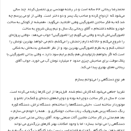
محمدرضا ریحانی ۴۴ ساله است و در رشته مهندسی برق تحصیل کرده. چند سالی
می‌شود که ازدواج کرده و صاحب یک پسر و دو دختر است. وقتی از او می پرسم چه
شد که به فکر ساختن لامبورگینی وطنی افتادید، می‌گوید: «همیشه از کودکی به ساخت
خودرو علاقه داشته‌ام.» آقای ریحانی یک سال و نیم پیش شروع به ساخت
لامبورگینی‌اش کرده و وقتی می گویم چرا لامبورگینی؟ جواب می‌دهد: «وقتی پروژه‌‌ای
را شروع می‌کنم و حالا که دارم زحمتش را می‌کشم، دلم می خواهد بهترین نوعش را
انتخاب کنم و به نظرم لامبورگینی بهترین بود و از نظر اقتصادی بدنه‌اش به شکلی
است که اگر بخواهم بازتولیدش هم بکنم برایم سود دارد.» وقتی بدانی لامبورگینی با
پلاک موقت برای صاحبش چیزی حدود ۲ میلیارد تومان آب می خورد، جواب آقای
ریحانی معنای بهتری پیدا می کند.
هر نوع دستگاهی را می‌توانم بسازم
تقریبا ۲ماهی می‌شود که کارش تمام شده. قبل‌ترها از این کارها زیاده می کرده است.
مدت ۴ سال در کار ساخت دوچرخه بوده و دوچرخه‌های دنده‌ای و کمک‌دار تاشو و
موتوردار ساخته است: «خیلی دستگاه‌ها را ساخته‌ام. دستگاه تراش، دستگاه کوره
رنگ، دستگاه پرس هیدرولیک، ربات ساخت جوشکاری و…همه را خودم می سازم.»
بعد هم مدتی در کار ساخت ماشین آلات صنعتی بوده. آقای ریحانی مدعی است هرنوع
دستگاهی را می تواند بسازد؛ اما با وجود امکانات بهتر کارهای بزرگ‌تری می تواند
انجام بدهد: «درکارگاهی که دارم فضا مناسب نیست باید کارگاه بزرگ‌تری بگیرم و به