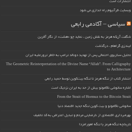
انتشارات است
وبسایت قرآنیوم راه اندازی می شود
سیاسی – آکادمی رابعی
شگفت آن‌که هرمز به نقش زمین ، نماید چو «هشت» از نگار آفرین
لیندزی گراهام ، درگذشت
تحلیل سناریوی احتمالی پس از تهدید دونالد ترامپ به خاطر ترورعلیه ایران
The Geometric Reinterpretation of the Divine Name “Allah”: From Calligraphy
to Architecture
انتشار کتاب از تنگه هرمز تا تنگه بیت‌کوین توسط حمید رابعی
اشاره ساتوشی ناکاموتو بیش از حد به ایران نزدیک است
From the Strait of Hormuz to the Bitcoin Strait
ساتوشی ناکاموتو و بیت کوین تنگه جدید اقتصاد دنیا
بهره‌برداری اقتصادی از نارضایتی مردم و تبدیل اعتراض به کد تخفیف
تاریخچه تنگه هرمز یا تنگه اهورامزدا