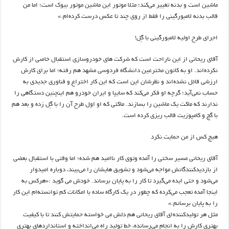
ماشین است و بدنه تغییر می‌کند؛ مثلا موتور این ماشین موتور بیوک است؛ اما من
قالب بدنه لامبورگینی را فقط از روی چند تا عکس درست کرده‌ام.»
اجرای طرح اولیه لامبورگینی با گِل!
آقای ریحانی از این ناراحت است که شرکت های خودروسازی استقبال خاصی از کارش
نکرده‌اند. او به کانون مخترعین دانشگاه فردوسی مشهد هم رفته؛ اما برای کارش
ارزشی قائل نشده‌اند و نظرشان این است که این کار اختراع و فناوری جدیدی به
حساب نمی‌آید؛ گرچه او فکر می‌کند که سایپا و ایران خودرو هم اینچنین دستگاهی را
ندارند که ماکت یک ماشین را بسازند. ماکتی که او اول طرح ‌آن را با گِل زده و بعد هم
با گچ و کامپوزیت قالب ریزی کرده است.
هیچ کس از من حمایت نکرد
آقای ریحانی مسیر سختی را آمده وتوی کار ناامید هم شده؛ اما وقتی با استقبال بعضی
از بازدیدکنندگانش مواجه می‌شود و تشویق هایشان را می‌بیند، دوباره امیدوار
می‌شود و حتی ایده می‌گیرد تا کار را به پایان برساند. خودش می گوید :«هرکس به
اینجا آمده تعجب می‌کرده که چطور در یک کارگاه ساده با امکانات کم توانسته‌ام این کار
را به پایان برسانم.»
مثل هر تولیدکننده‌ای آقای ریحانی هم دلش می خواسته حمایتش کنند تا با کیفیت
بهتری کارش را به انجام می‌رسانده، خط تولید راه می‌انداخته و استانداردهای بهتری