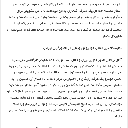
را رعایت می کرده و هنوز هم امیدوار است که این کار شدنی بشود. می‌گوید: «من
انتظار داشتم حداقل یک مدرک افتخاری به من می‌دادند تا لااقل تشویقی برای
دیگران باشد و ایده‌ای باشد برای کسانی که می خواهند وارد این فضا بشوند و جنبه
مثبتی برایشان داشته باشد.» با همه این گلایه‌ها، آقای ریحانی از کسانی که او را
حمایت کرده‌اند، تشکر می‌کند و در جای جای مصاحبه از من می‌خواهد که از اسپانسر او
هم یادی بکنم!
نمایشگاه بین‌المللی خودرو و رونمایی از لامبورگینی‌ ایرانی
آقای ریحانی هنوز هم پرانرژی و فعال است و یک لحظه هم در کارگاهش نمی‌نشیند.
پسرش ایلیا هم با اینکه دانش آموز دبستانی است؛ اما اطلاعات خیلی خوبی در حوزه
فنی دارد و همراه پدر در گارگاه مشغول است. حالا نمایشگاه بین اللملی مشهد در
بخش خودرو یک غرفه رایگان در اختیارش قرار داده تا با افتتاح آن، ماشین را به
نمایش عمومی بگذارند. این نمایشگاه ۵۰ روز دیگر در مشهد آغاز به کار خواهد کرد.
محمد رضا ریحانی قصد دارد ۱۶ شهریور سفری را از مشهد به بندرعباس آغاز کند. او
می خواهد ۳۰ شهریور روز جهانی صلح، لامبورگینی پرشین گلفش را که نشان‌دهنده
توانمندی ایرانی است به خلیج همیشگی فارس برساند و وقتی می‌پرسم چرا اسم
ماشین را لامبورگینی پرشین گلف گذاشته اید؟ با لبخندی از سر شوق می‌گوید: «عرق
ملی!»