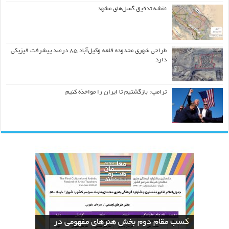
نقشه تدقیق گسل‌های مشهد
طراحی شهری محدوده قلعه وکیل‌آباد ۸۵ درصد پیشرفت فیزیکی
دارد
ترامپ: بازگشتیم تا ایران را مواخذه کنیم
کسب مقام دوم بخش هنرهای مفهومی در
نسخه های بازآفرینی قرآن منسوب به ائمه
The Geometric Reinterpretation of the