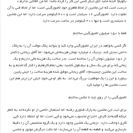
بگویم! البته شاید جای دیگر کسی این کار را کرده باشد؛ اما من اطلاعی ندارم.»
درست است که این ماشین از لحاظ ظاهری خود لامبورگینی است؛ اما از لحاظ فنی با آن
تفاوت دارد. لامبورگینی ۱۲ سیلندر است و ۴۰۰ کیلومتر سرعت دارد؛ اما این ماشین
۸ سیلندری است و تنها ۲۰۰ کیلومتر در ساعت سرعت دارد.
فقط با ۱۵۰ میلیون لامبورگینی ساختم
اگر کسی بخواهد در ایران لامبورگینی وارد کند و بتواند پلاک موقت آن را به پلاک
دائمی تبدیل کند، نزدیک ۸ میلیارد تومان هزینه‌اش می‌شود؛ اما آقای ریحانی با کمتر
از ۱۵۰ میلیون تومان آن را ساخته است: «در ساخت یک هزینه مالی داریم و یک
زمانی که برای من یک سال و نیم طول کشید؛ یعنی تمام کارهایم را کنار گذاشتم و به
ساخت این ماشین چسبیدم!» آقای ریحانی موفق شده هزینه ساخت را خیلی پایین
بیاورد و این را یک موفقیت بزرگ می‌داند. به نظر او می شود خیلی ارزان‌تر هم این
دست ماشین ها را تولید کرد.
لامبورگینی را از روی چند تا عکس ساختم
برای ثبت این ماشین به پارک فناوری رفته؛ اما استقبال خاصی از او نکرده‌اند به خاطر
اینکه گفته‌اند کارش اختراع محسوب نمی‌شود و کپی است؛ اما او اعتقاد دارد کپی
کاری دوحالت دارد: «زمانی یک ماشین وجود دارد و یک گروه متخصص آن را دقیقا
بازسازی می‌کنند و قطعه به قطعه آن را می‌سازند؛ اما حالت دیگرش موتور و شاسی