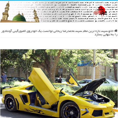
خانه
سپس
تازه ترین مطلب
سپس
محمدرضا ریحانی توانست یک خودروی لامبورگینی آونتادور
را به تنهایی بسازد