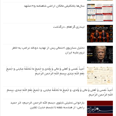
سال‌ها بلاتکلیفی مالکان اراضی شاهنامه ۳۵ مشهد
لیندزی گراهام ، درگذشت
تحلیل سناریوی احتمالی پس از تهدید دونالد ترامپ به خاطر
ترورعلیه ایران
اُعیذُ نَفسی وَ أهلی وَ مالی وَ وُلدی و جَمیعَ ما تَلحَقُهُ عِنایتی و جَمیعَ
نِعَمِ اللّهِ عِندی بِبِسمِ اللّهِ الرَّحمنِ الرَّحیمِ
اُعیذُ نَفسی وَ أهلی وَ مالی وَ وُلدی، و جَمیعَ ما تَلحَقُهُ عِنایتی، و جَمیعَ نِعَمِ اللّهِ عِندی، بِبِسمِ
اللّهِ الرَّحمنِ الرَّحیمِ.
بازخوانی تحلیلی تابلوی «بسم الله الرحمن الرحیم» اثر حمید
رابعی؛ از هندسه نقطه تا تجسم حدیث ثقلین