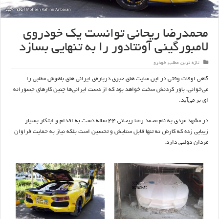
محمدرضا ریحانی توانست یک خودروی
لامبورگینی آونتادور را به تنهایی بسازد
تازه ترین مطلب
,
خودرو
گاهی اوقات وقتی در این
سایت
های
خبری
درباره‌ی
ایرانی
های
باهوش مطلبی را
می‌خوانی
، باور کردنش سخت خواهد بود که از دست
ایرانی‌ها
چنین کارهای
جسورانه
ای
بر
می‌آید
.
در مشهد مردی به نام
محمد
رضا
ریحانی
44
ساله دست به اقدام و ابتکار بسیار
زیبایی زده که کارش
نه
تنها
قابل
ستایش
و تحسین است بلکه نیاز به حمایت فراوان
مردان دولتی دارد
.