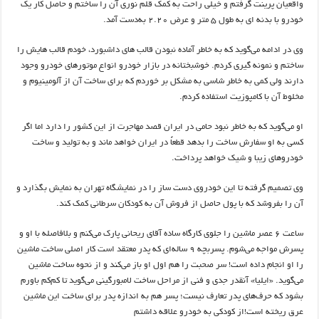
واقعیان
پرینت گرفتم و خیلی راحت به کمک قلم نوری
آن را ساختم و حاصل کار
یک
خودرو با
بدنه
ای
به طول
5
متر و عرض
2.20
به‌دست
آمد
.
وی در ادامه
می‌گوید
که
به خاطر
آماده نبودن
قالب
های
داشبورد
، خودم
قالب
هایش
را
ساختم و
نمونه
گیری
کردم
. خوشبختانه در بازار خودرو انواع موتورهای خودرو وجود
دارند ولی کمی
به خاطر
شاسی به مشکل
بر
خوردم
که برای ساخت آن از
آلومینیوم
و
مخلوط آن با کامپوزیت استفاده کردم
.
او
می‌گوید
که
به خاطر
نبود حامی در ایران قصد مهاجرت از این کشور را دارد اما
اگر
کسی به او سفارش ساخت را بدهد
قطعاً
در ایران خواهد ماند و به تولید و
ساخت
خودروهای زیبا و شیک خواهد پرداخت
.
وی تصمیم
گرفته تا این خودروی
دست
ساز
را در نمایشگاه تهران به نمایش بگذارد و
آن را بفروشد که با پول حاصل از فروش آن به کودکان سرطانی کمک کند
.
ساعت ۶ عصر ماشین را جلوی کارگاه ساده آقای ریحانی پارک می‌کنم و بلافاصله با او و
پسرش مواجه می‌شوم. پسربچه ۹ ساله‌ای که پدر معتقد است کار اصلی ساخت ماشین
را او انجام داده است! سر صحبت را هم اول او باز می‌کند و از نحوه ساخت ماشین
می‌گوید. «ایلیا» آنقدر جدی و فنی از مراحل ساخت لامبورگینی می‌گوید تا کم‌کم باورم
بشود که حرف‌های پدر تعارف نیست؛ پسر هم به اندازه پدر برای ساخت این ماشین
عرق ریخته است!از کودکی به خودرو علاقه داشتم