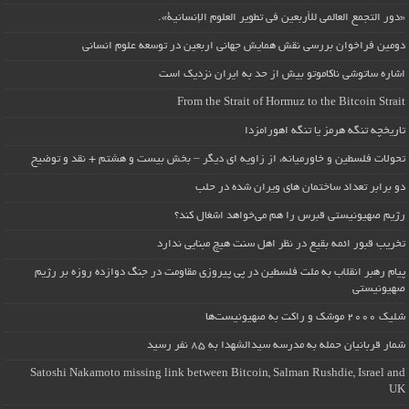
«دور التجمع العالمي للأربعين في تطوير العلوم الإنسانية».
دومین فراخوان بررسی نقش همایش جهانی اربعین در توسعه علوم انسانی
اشاره ساتوشی ناکاموتو بیش از حد به ایران نزدیک است
From the Strait of Hormuz to the Bitcoin Strait
تاریخچه تنگه هرمز یا تنگه اهورامزدا
تحولات فلسطین و خاورمیانه، از زاویه ای دیگر – بخش بیست و هشتم + نقد و توضیح
دو برابر تعداد ساختمان های ویران شده در حلب
رژیم صهیونیستی قبرس را هم می‌خواهد اشغال کند؟
تخریب قبور ائمه بقیع در نظر اهل سنت هیچ مبنایی ندارد
پیام رهبر انقلاب به ملت فلسطین در پی پیروزی مقاومت در جنگ دوازده روزه بر رژیم
صهیونیستی
شلیک ۲۰۰۰ موشک و راکت به صهیونیست‌ها
شمار قربانیان حمله به مدرسه سیدالشهدا به ۸۵ نفر رسید
Satoshi Nakamoto missing link between Bitcoin, Salman Rushdie, Israel and
UK