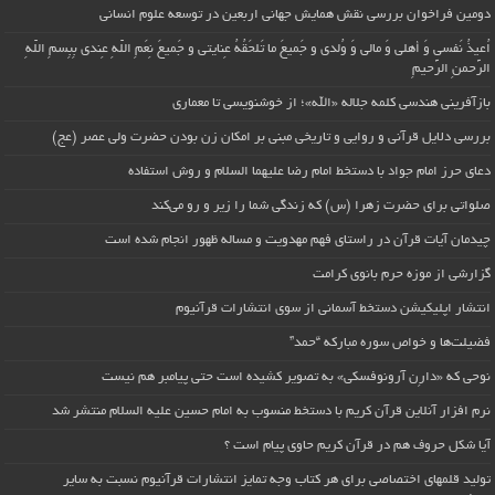
دومین فراخوان بررسی نقش همایش جهانی اربعین در توسعه علوم انسانی
اُعیذُ نَفسی وَ أهلی وَ مالی وَ وُلدی و جَمیعَ ما تَلحَقُهُ عِنایتی و جَمیعَ نِعَمِ اللّهِ عِندی بِبِسمِ اللّهِ
الرَّحمنِ الرَّحیمِ
بازآفرینی هندسی کلمه جلاله «الله»؛ از خوشنویسی تا معماری
بررسی دلایل قرآنی و روایی و تاریخی مبنی بر امکان زن بودن حضرت ولی عصر (عج)
دعای حرز امام جواد با دستخط امام رضا علیهما السلام و روش استفاده
صلواتی برای حضرت زهرا (س) که زندگی شما را زیر و رو می‌کند
چیدمان آیات قرآن در راستای فهم مهدویت و مساله ظهور انجام شده است
گزارشی از موزه حرم بانوی کرامت
انتشار اپلیکیشن دستخط آسمانی از سوی انتشارات قرآنیوم
فضیلت‌ها و خواص سوره مبارکه “حمد”
نوحی که «دارِن آرونوفسکی» به تصویر کشیده است حتی پیامبر هم نیست
نرم افزار آنلاین قرآن کریم با دستخط منسوب به امام حسین علیه السلام منتشر شد
آیا شکل حروف هم در قرآن کریم حاوی پیام است ؟
تولید قلمهای اختصاصی برای هر کتاب وجه تمایز انتشارات قرآنیوم نسبت به سایر